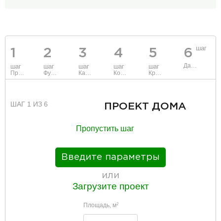
шаг
1
2
3
4
5
6
Данные
шаг
шаг
шаг
шаг
шаг
Проект
Фундамент
Каркас и стены
Коммуникации
Крыша
ШАГ 1 ИЗ 6
ПРОЕКТ ДОМА
Пропустить шаг
Введите параметры
или
Загрузите проект
Площадь, м
2