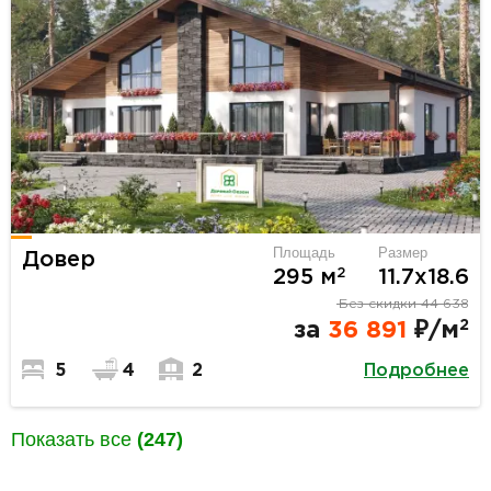
Площадь
Размер
Довер
2
295 м
11.7х18.6
Без скидки
44 638
2
за
36 891
₽/м
Подробнее
5
4
2
Показать все
(247)