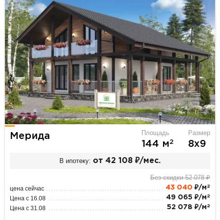
Площадь
Размер
Мерида
2
144 м
8х9
В ипотеку:
от 42 108 ₽/мес.
Без скидки 52 078 ₽
2
43 040
₽/м
цена сейчас
2
49 065 ₽/м
Цена с 16.08
2
52 078 ₽/м
Цена с 31.08