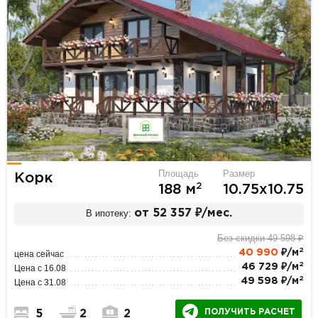
Площадь
Размер
Корк
2
188 м
10.75х10.75
В ипотеку:
от 52 357 ₽/мес.
Без скидки 49 598 ₽
2
40 990
₽/м
цена сейчас
2
46 729 ₽/м
Цена с 16.08
2
49 598 ₽/м
Цена с 31.08
ПОЛУЧИТЬ РАСЧЕТ
5
2
2