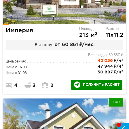
Площадь
Размер
Империя
2
213 м
11х11.2
В ипотеку:
от 60 861 ₽/мес.
Без скидки 50 887 ₽
2
42 056
₽/м
цена сейчас
2
47 944 ₽/м
Цена с 16.08
2
50 887 ₽/м
Цена с 31.08
ПОЛУЧИТЬ РАСЧЕТ
4
3
2
ЭКО