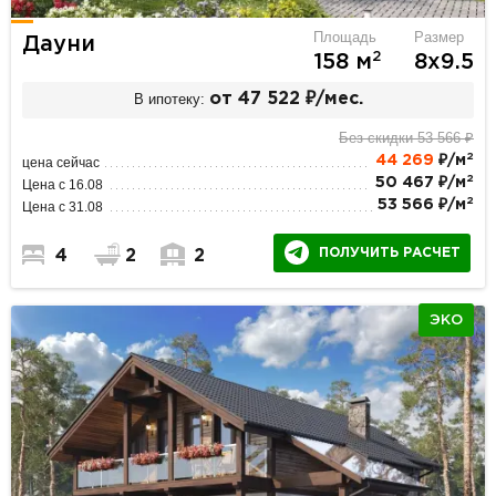
Площадь
Размер
Дауни
2
158 м
8х9.5
В ипотеку:
от 47 522 ₽/мес.
Без скидки 53 566 ₽
2
44 269
₽/м
цена сейчас
2
50 467 ₽/м
Цена с 16.08
2
53 566 ₽/м
Цена с 31.08
ПОЛУЧИТЬ РАСЧЕТ
4
2
2
ЭКО