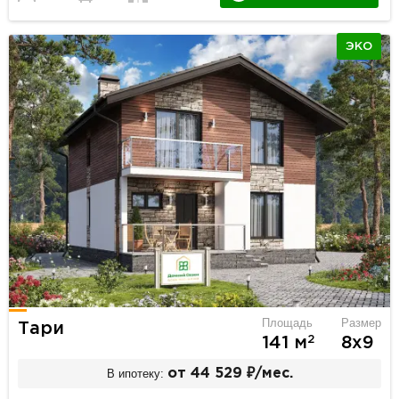
ЭКО
Площадь
Размер
Тари
2
141 м
8х9
В ипотеку:
от 44 529 ₽/мес.