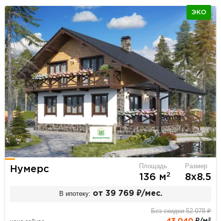
ЭКО
Площадь
Размер
Нумерс
2
136 м
8х8.5
В ипотеку:
от 39 769 ₽/мес.
Без скидки 52 078 ₽
2
43 040
₽/м