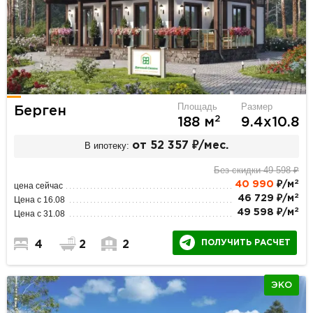
Площадь
Размер
Берген
2
188 м
9.4х10.8
В ипотеку:
от 52 357 ₽/мес.
Без скидки 49 598 ₽
2
40 990
₽/м
цена сейчас
2
46 729 ₽/м
Цена с 16.08
2
49 598 ₽/м
Цена с 31.08
ПОЛУЧИТЬ РАСЧЕТ
4
2
2
ЭКО