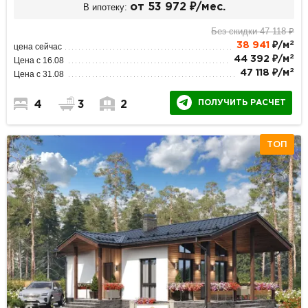
В ипотеку:
от 53 972 ₽/мес.
Без скидки 47 118 ₽
2
38 941
₽/м
цена сейчас
2
44 392 ₽/м
Цена с 16.08
2
47 118 ₽/м
Цена с 31.08
ПОЛУЧИТЬ РАСЧЕТ
4
3
2
ТОП