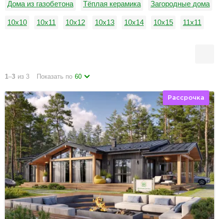
Дома из газобетона
Тёплая керамика
Загородные дома
10х10
10х11
10х12
10х13
10х14
10х15
11х11
11х12
11х13
11х14
11х15
12х12
1
–
3
из 3
Показать по
60
Рассрочка