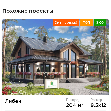
Похожие проекты
Хит продаж!
ТОП
ЭКО
Площадь
Размер
Либен
2
204 м
9.5х12