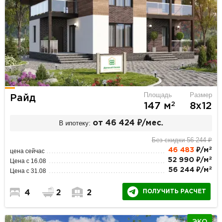
Площадь
Размер
Райд
2
147 м
8х12
В ипотеку:
от 46 424 ₽/мес.
Без скидки 56 244 ₽
2
46 483
₽/м
цена сейчас
2
52 990 ₽/м
Цена с 16.08
2
56 244 ₽/м
Цена с 31.08
ПОЛУЧИТЬ РАСЧЕТ
4
2
2
ЭКО