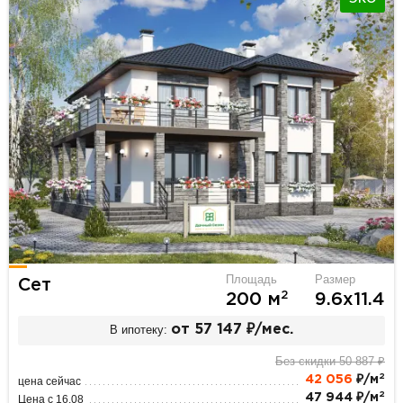
Площадь
Размер
Сет
2
200 м
9.6х11.4
В ипотеку:
от 57 147 ₽/мес.
Без скидки 50 887 ₽
2
42 056
₽/м
цена сейчас
2
47 944 ₽/м
Цена с 16.08