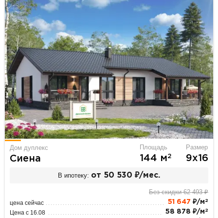
Площадь
Размер
Дом дуплекс
2
144 м
9х16
Сиена
В ипотеку:
от 50 530 ₽/мес.
Без скидки 62 493 ₽
2
51 647
₽/м
цена сейчас
2
58 878 ₽/м
Цена с 16.08