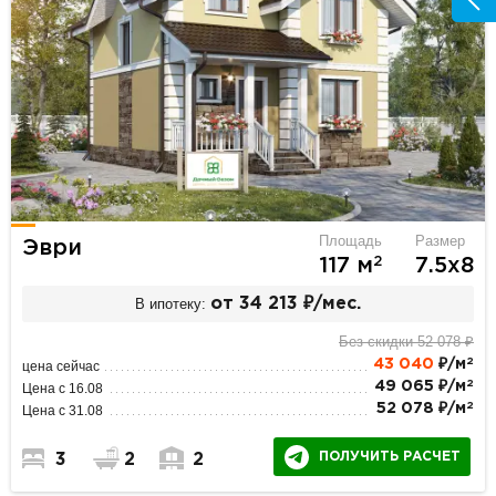
Площадь
Размер
Эври
2
117 м
7.5х8
В ипотеку:
от 34 213 ₽/мес.
Без скидки 52 078 ₽
2
43 040
₽/м
цена сейчас
2
49 065 ₽/м
Цена с 16.08
2
52 078 ₽/м
Цена с 31.08
ПОЛУЧИТЬ РАСЧЕТ
3
2
2