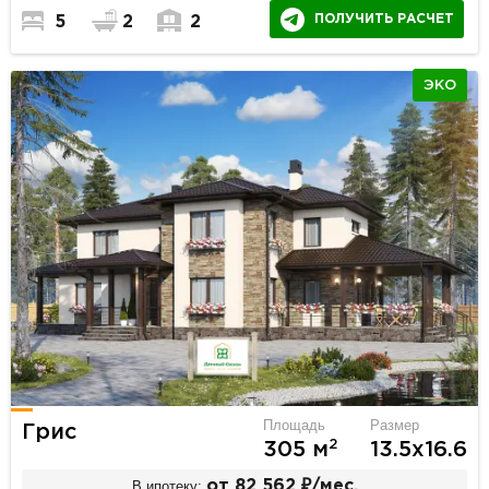
ПОЛУЧИТЬ РАСЧЕТ
5
2
2
ЭКО
Площадь
Размер
Грис
2
305 м
13.5х16.6
В ипотеку:
от 82 562 ₽/мес.