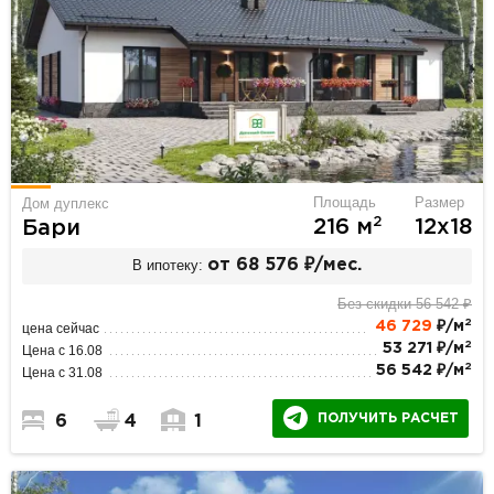
Площадь
Размер
Дом дуплекс
2
216 м
12х18
Бари
В ипотеку:
от 68 576 ₽/мес.
Без скидки 56 542 ₽
2
46 729
₽/м
цена сейчас
2
53 271 ₽/м
Цена с 16.08
2
56 542 ₽/м
Цена с 31.08
ПОЛУЧИТЬ РАСЧЕТ
6
4
1