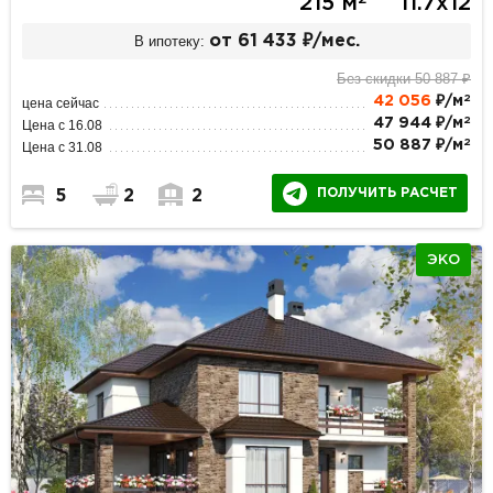
215 м
11.7х12
В ипотеку:
от 61 433 ₽/мес.
Без скидки 50 887 ₽
2
42 056
₽/м
цена сейчас
2
47 944 ₽/м
Цена с 16.08
2
50 887 ₽/м
Цена с 31.08
ПОЛУЧИТЬ РАСЧЕТ
5
2
2
ЭКО