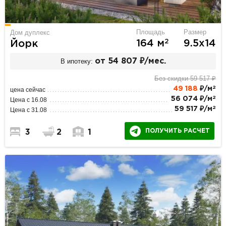
Площадь
Размер
Дом дуплекс
2
164 м
9.5х14
Йорк
В ипотеку:
от 54 807 ₽/мес.
Без скидки 59 517 ₽
2
49 188
₽/м
цена сейчас
2
56 074 ₽/м
Цена с 16.08
2
59 517 ₽/м
Цена с 31.08
ПОЛУЧИТЬ РАСЧЕТ
3
2
1