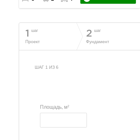
шаг
шаг
1
2
Проект
Фундамент
ШАГ 1 ИЗ 6
2
Площадь, м