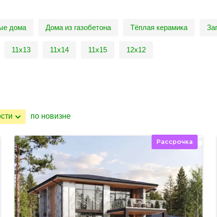
ые дома
Дома из газобетона
Тёплая керамика
За
11х13
11х14
11х15
12х12
ости
по новизне
Рассрочка