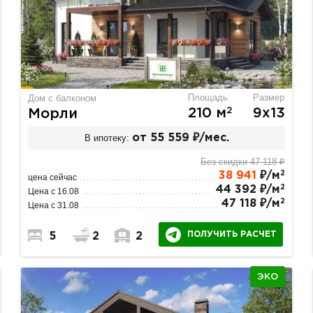
Площадь
Размер
Дом с балконом
2
210 м
9х13
Морли
В ипотеку:
от 55 559 ₽/мес.
Без скидки 47 118 ₽
2
38 941
₽/м
цена сейчас
2
44 392 ₽/м
Цена с 16.08
2
47 118 ₽/м
Цена с 31.08
ПОЛУЧИТЬ РАСЧЕТ
5
2
2
ЭКО