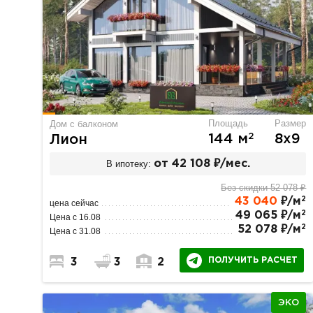
Площадь
Размер
Дом с балконом
2
144 м
8х9
Лион
В ипотеку:
от 42 108 ₽/мес.
Без скидки 52 078 ₽
2
43 040
₽/м
цена сейчас
2
49 065 ₽/м
Цена с 16.08
2
52 078 ₽/м
Цена с 31.08
ПОЛУЧИТЬ РАСЧЕТ
3
3
2
ЭКО