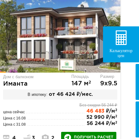
Калькулятор
цен
Площадь
Размер
Дом с балконом
2
147 м
9х9.5
Иманта
В ипотеку:
от 46 424 ₽/мес.
Без скидки 56 244 ₽
2
46 483
₽/м
цена сейчас
2
52 990 ₽/м
Цена с 16.08
2
56 244 ₽/м
Цена с 31.08
ПОЛУЧИТЬ РАСЧЕТ
4
3
2