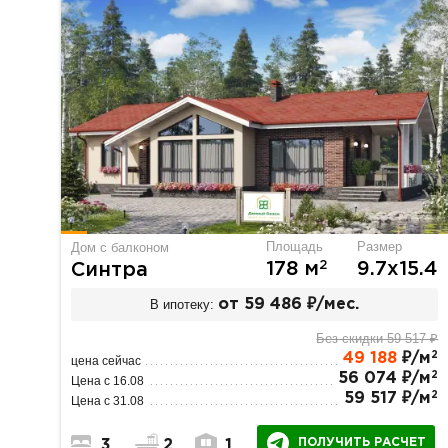
Площадь
Размер
Дом с балконом
2
178 м
9.7х15.4
Синтра
В ипотеку:
от 59 486 ₽/мес.
Без скидки 59 517 ₽
2
49 188
₽/м
цена сейчас
2
56 074 ₽/м
Цена с 16.08
2
59 517 ₽/м
Цена с 31.08
ПОЛУЧИТЬ РАСЧЕТ
3
2
1