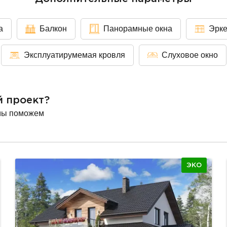
а
Балкон
Панорамные окна
Эрк
Эксплуатирумемая кровля
Слуховое окно
й проект?
мы поможем
ЭКО