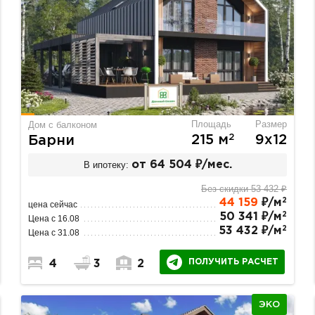
Площадь
Размер
Дом с балконом
2
215 м
9х12
Барни
В ипотеку:
от 64 504 ₽/мес.
Без скидки 53 432 ₽
2
44 159
₽/м
цена сейчас
2
50 341 ₽/м
Цена с 16.08
2
53 432 ₽/м
Цена с 31.08
ПОЛУЧИТЬ РАСЧЕТ
4
3
2
ЭКО