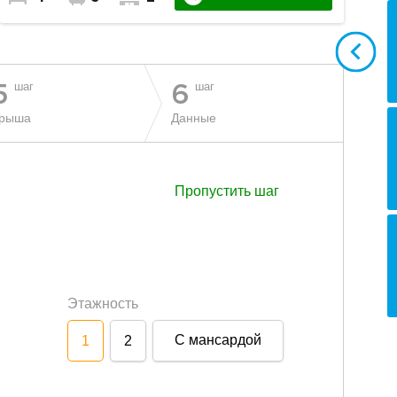
шаг
шаг
5
6
рыша
Данные
Пропустить шаг
Этажность
С мансардой
1
2