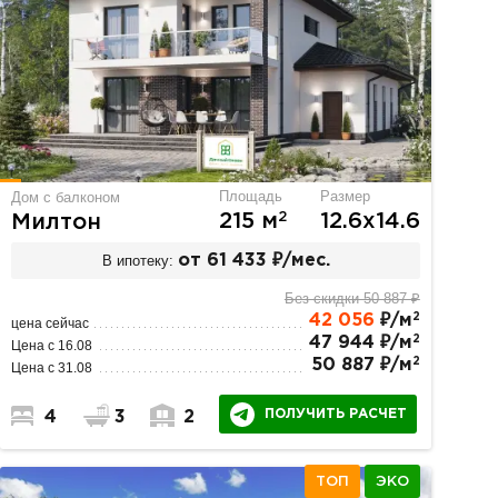
Площадь
Размер
Дом с балконом
2
215 м
12.6х14.6
Милтон
В ипотеку:
от 61 433 ₽/мес.
Без скидки 50 887 ₽
2
42 056
₽/м
цена сейчас
2
47 944 ₽/м
Цена с 16.08
2
50 887 ₽/м
Цена с 31.08
ПОЛУЧИТЬ РАСЧЕТ
4
3
2
ТОП
ЭКО