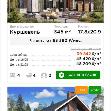
Площадь
Размер
Дом с балконом
2
345 м
17.8х20.9
Куршевель
В ипотеку:
от 93 390 ₽/мес.
Без скидки 48 209 ₽
2
39 842
₽/м
цена сейчас
2
45 420 ₽/м
Цена с 16.08
2
48 209 ₽/м
Цена с 31.08
ПОЛУЧИТЬ РАСЧЕТ
4
4
2
ТОП
ЭКО