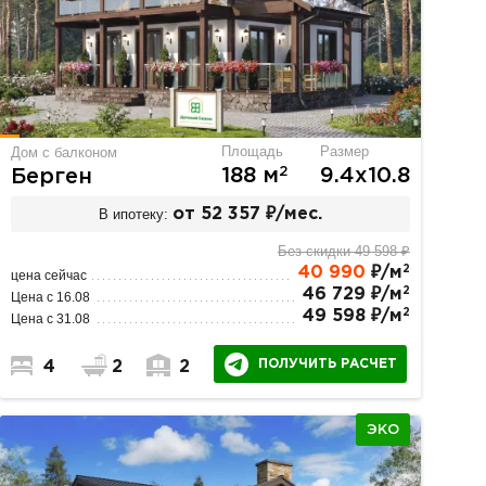
Площадь
Размер
Дом с балконом
2
188 м
9.4х10.8
Берген
В ипотеку:
от 52 357 ₽/мес.
Без скидки 49 598 ₽
2
40 990
₽/м
цена сейчас
2
46 729 ₽/м
Цена с 16.08
2
49 598 ₽/м
Цена с 31.08
ПОЛУЧИТЬ РАСЧЕТ
4
2
2
ЭКО