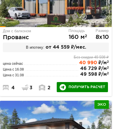
Площадь
Размер
Дом с балконом
2
160 м
8х10
Прованс
В ипотеку:
от 44 559 ₽/мес.
Без скидки 49 598 ₽
2
40 990
₽/м
цена сейчас
2
46 729 ₽/м
Цена с 16.08
2
49 598 ₽/м
Цена с 31.08
ПОЛУЧИТЬ РАСЧЕТ
4
3
2
ЭКО