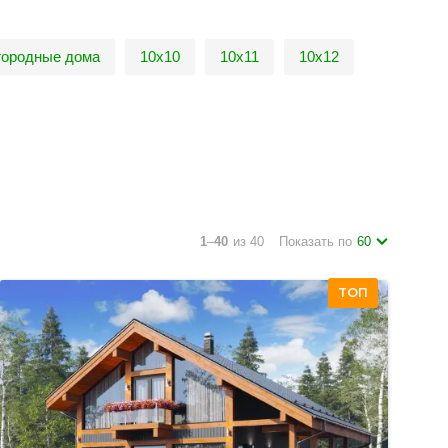
городные дома
10х10
10х11
10х12
1
–
40
из 40
Показать по
60
ТОП