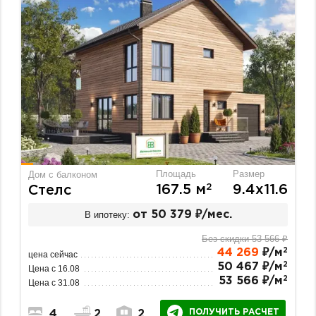
Площадь
Размер
Дом с балконом
2
167.5 м
9.4х11.6
Стелс
В ипотеку:
от 50 379 ₽/мес.
Без скидки 53 566 ₽
2
44 269
₽/м
цена сейчас
2
50 467 ₽/м
Цена с 16.08
2
53 566 ₽/м
Цена с 31.08
ПОЛУЧИТЬ РАСЧЕТ
4
2
2