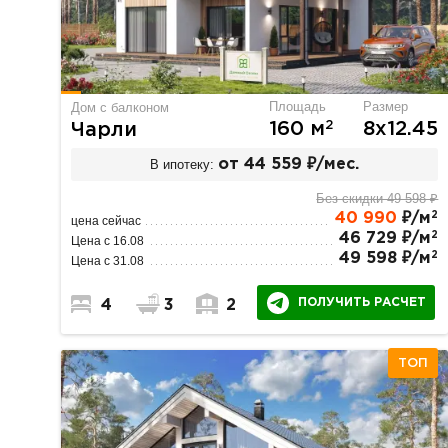
Площадь
Размер
Дом с балконом
2
160 м
8х12.45
Чарли
В ипотеку:
от 44 559 ₽/мес.
Без скидки 49 598 ₽
2
40 990
₽/м
цена сейчас
2
46 729 ₽/м
Цена с 16.08
2
49 598 ₽/м
Цена с 31.08
ПОЛУЧИТЬ РАСЧЕТ
4
3
2
ТОП