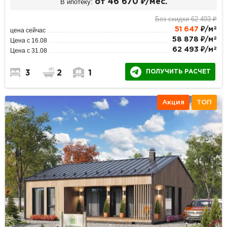
В ипотеку:
от 46 670 ₽/мес.
Без скидки 62 493 ₽
2
51 647
₽/м
цена сейчас
2
58 878 ₽/м
Цена с 16.08
2
62 493 ₽/м
Цена с 31.08
ПОЛУЧИТЬ РАСЧЕТ
3
2
1
Акция
ТОП