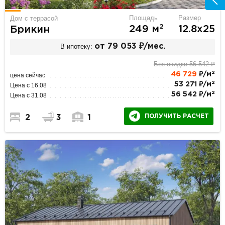
Площадь
Размер
Дом с террасой
2
249 м
12.8х25
Брикин
В ипотеку:
от 79 053 ₽/мес.
Без скидки 56 542 ₽
2
46 729
₽/м
цена сейчас
2
53 271 ₽/м
Цена с 16.08
2
56 542 ₽/м
Цена с 31.08
ПОЛУЧИТЬ РАСЧЕТ
2
3
1