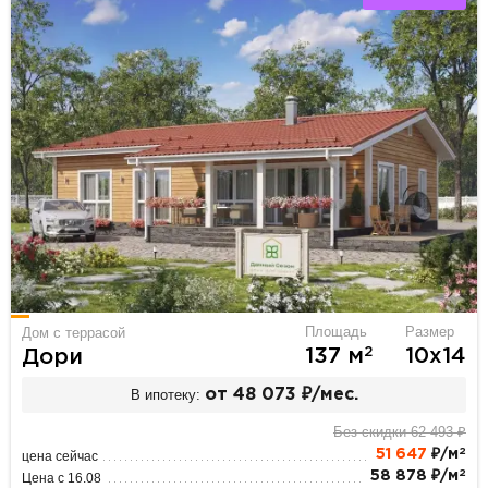
Площадь
Размер
Дом с террасой
2
137 м
10х14
Дори
В ипотеку:
от 48 073 ₽/мес.
Без скидки 62 493 ₽
2
51 647
₽/м
цена сейчас
2
58 878 ₽/м
Цена с 16.08