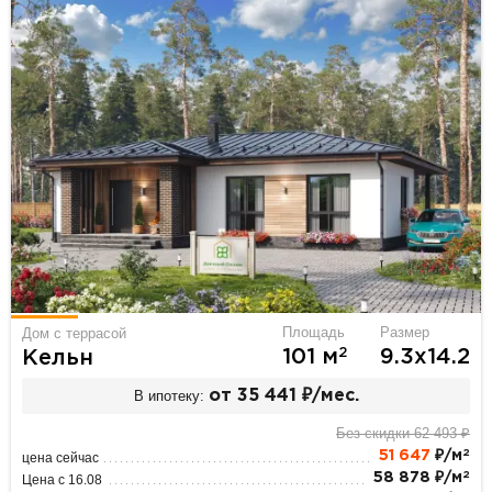
Площадь
Размер
Дом с террасой
2
101 м
9.3х14.2
Кельн
В ипотеку:
от 35 441 ₽/мес.
Без скидки 62 493 ₽
2
51 647
₽/м
цена сейчас
2
58 878 ₽/м
Цена с 16.08