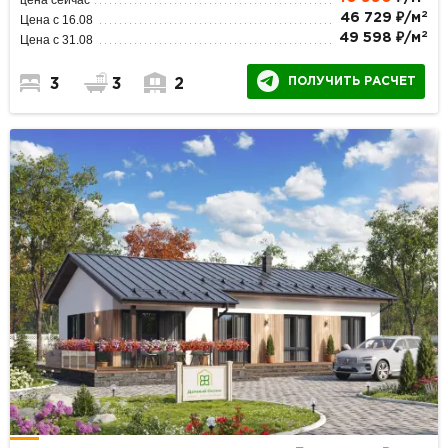
2
46 729 ₽/м
Цена с 16.08
2
49 598 ₽/м
Цена с 31.08
ПОЛУЧИТЬ РАСЧЕТ
3
3
2