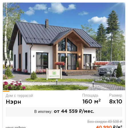
Площадь
Размер
Дом с террасой
2
160 м
8х10
Нэрн
В ипотеку:
от 44 559 ₽/мес.
Без скидки 49 598 ₽
2
40 990
₽/м
цена сейчас