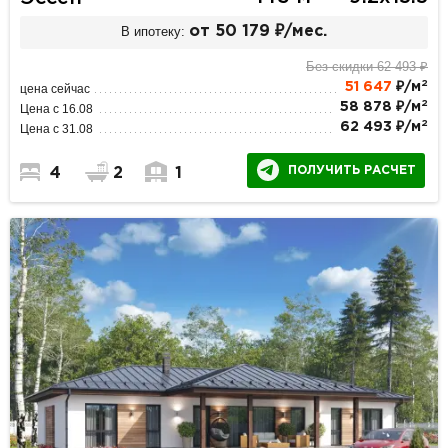
В ипотеку:
от 50 179 ₽/мес.
Без скидки 62 493 ₽
2
51 647
₽/м
цена сейчас
2
58 878 ₽/м
Цена с 16.08
2
62 493 ₽/м
Цена с 31.08
ПОЛУЧИТЬ РАСЧЕТ
4
2
1