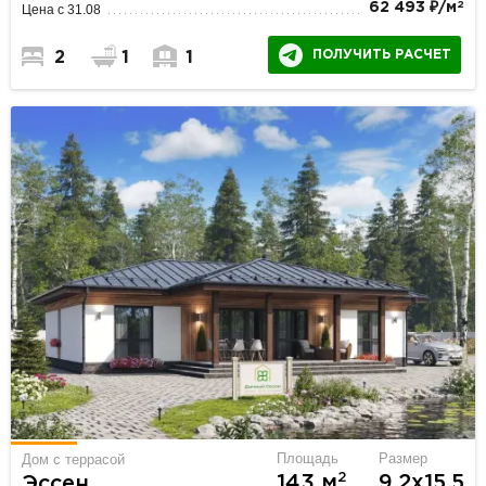
2
62 493 ₽/м
Цена с 31.08
ПОЛУЧИТЬ РАСЧЕТ
2
1
1
Площадь
Размер
Дом с террасой
2
143 м
9.2х15.5
Эссен