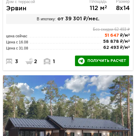
Площадь
Размер
Дом с террасой
2
112 м
8х14
Эрвин
В ипотеку:
от 39 301 ₽/мес.
Без скидки 62 493 ₽
2
51 647
₽/м
цена сейчас
2
58 878 ₽/м
Цена с 16.08
2
62 493 ₽/м
Цена с 31.08
ПОЛУЧИТЬ РАСЧЕТ
3
2
1