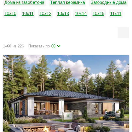
Дома из газобетона
Тёплая керамика
Загородные дома
10х10
10х11
10х12
10х13
10х14
10х15
11х11
11х12
11х13
11х14
11х15
12х12
1
–
60
из 226
Показать по
60