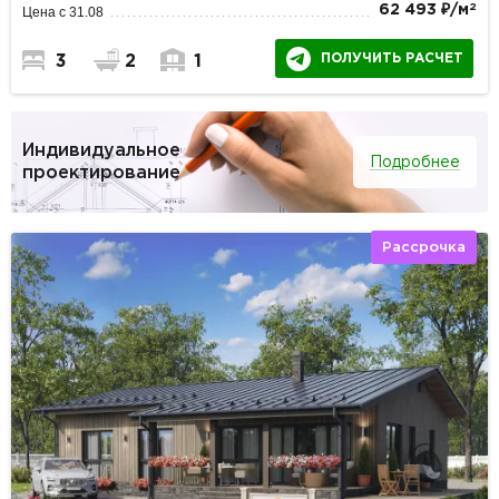
2
62 493 ₽/м
Цена с 31.08
ПОЛУЧИТЬ РАСЧЕТ
3
2
1
Индивидуальное
Подробнее
проектирование
Рассрочка