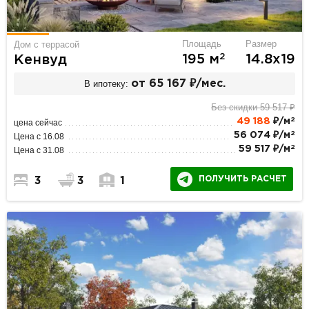
Площадь
Размер
Дом с террасой
2
195 м
14.8х19
Кенвуд
В ипотеку:
от 65 167 ₽/мес.
Без скидки 59 517 ₽
2
49 188
₽/м
цена сейчас
2
56 074 ₽/м
Цена с 16.08
2
59 517 ₽/м
Цена с 31.08
ПОЛУЧИТЬ РАСЧЕТ
3
3
1