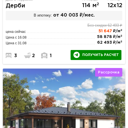
2
114 м
12х12
Дерби
В ипотеку:
от 40 003 ₽/мес.
Без скидки 62 493 ₽
2
51 647
₽/м
цена сейчас
2
58 878 ₽/м
Цена с 16.08
2
62 493 ₽/м
Цена с 31.08
ПОЛУЧИТЬ РАСЧЕТ
3
2
1
Рассрочка