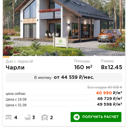
Площадь
Размер
Дом с террасой
2
160 м
8х12.45
Чарли
В ипотеку:
от 44 559 ₽/мес.
Без скидки 49 598 ₽
2
40 990
₽/м
цена сейчас
2
46 729 ₽/м
Цена с 16.08
2
49 598 ₽/м
Цена с 31.08
ПОЛУЧИТЬ РАСЧЕТ
4
3
2