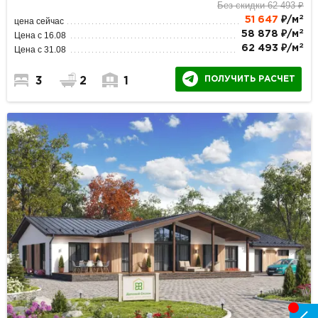
Без скидки 62 493 ₽
2
51 647
₽/м
цена сейчас
2
58 878 ₽/м
Цена с 16.08
2
62 493 ₽/м
Цена с 31.08
ПОЛУЧИТЬ РАСЧЕТ
3
2
1