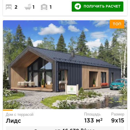
ПОЛУЧИТЬ РАСЧЕТ
2
1
1
ТОП
Площадь
Размер
Дом с террасой
2
133 м
9х15
Лидс