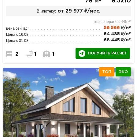
78 м
8.5х10
В ипотеку:
от 29 977 ₽/мес.
Без скидки 68 445 ₽
2
56 566
₽/м
цена сейчас
2
64 485 ₽/м
Цена с 16.08
2
68 445 ₽/м
Цена с 31.08
ПОЛУЧИТЬ РАСЧЕТ
2
1
1
ТОП
ЭКО