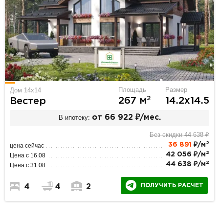
Площадь
Размер
Дом 14x14
2
267 м
14.2х14.5
Вестер
В ипотеку:
от 66 922 ₽/мес.
Без скидки 44 638 ₽
2
36 891
₽/м
цена сейчас
2
42 056 ₽/м
Цена с 16.08
2
44 638 ₽/м
Цена с 31.08
ПОЛУЧИТЬ РАСЧЕТ
4
4
2