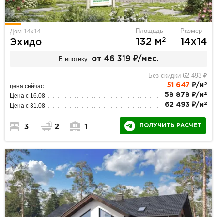
Площадь
Размер
Дом 14x14
2
132 м
14х14
Эхидо
В ипотеку:
от 46 319 ₽/мес.
Без скидки 62 493 ₽
2
51 647
₽/м
цена сейчас
2
58 878 ₽/м
Цена с 16.08
2
62 493 ₽/м
Цена с 31.08
ПОЛУЧИТЬ РАСЧЕТ
3
2
1