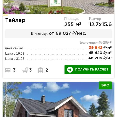
Площадь
Размер
Тайлер
2
255 м
12.7х15.6
В ипотеку:
от 69 027 ₽/мес.
Без скидки 48 209 ₽
2
39 842
₽/м
цена сейчас
2
45 420 ₽/м
Цена с 16.08
2
48 209 ₽/м
Цена с 31.08
ПОЛУЧИТЬ РАСЧЕТ
3
3
2
ЭКО