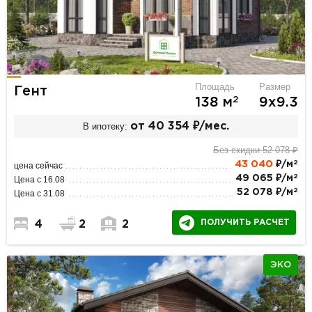
Площадь
Размер
Гент
2
138 м
9х9.3
В ипотеку:
от 40 354 ₽/мес.
Без скидки 52 078 ₽
2
43 040
₽/м
цена сейчас
2
49 065 ₽/м
Цена с 16.08
2
52 078 ₽/м
Цена с 31.08
ПОЛУЧИТЬ РАСЧЕТ
4
2
2
ЭКО