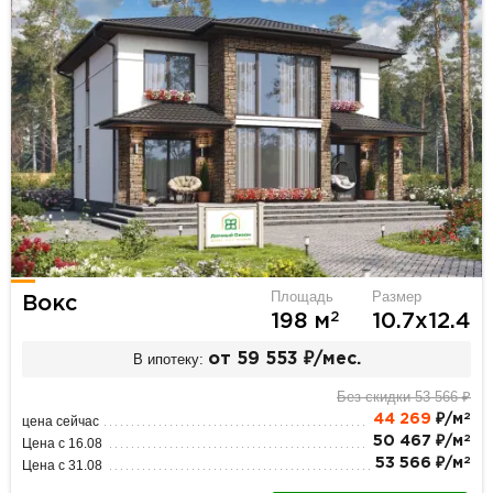
Площадь
Размер
Вокс
2
198 м
10.7х12.4
В ипотеку:
от 59 553 ₽/мес.
Без скидки 53 566 ₽
2
44 269
₽/м
цена сейчас
2
50 467 ₽/м
Цена с 16.08
2
53 566 ₽/м
Цена с 31.08