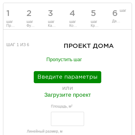
шаг
1
2
3
4
5
6
Данные
шаг
шаг
шаг
шаг
шаг
Проект
Фундамент
Каркас и стены
Коммуникации
Крыша
ШАГ 1 ИЗ 6
ПРОЕКТ ДОМА
Пропустить шаг
Введите параметры
или
Загрузите проект
Площадь, м
2
Линейный размер, м