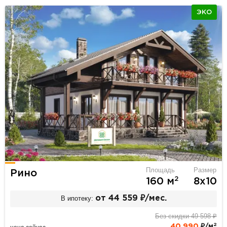
ЭКО
Площадь
Размер
Рино
2
160 м
8х10
В ипотеку:
от 44 559 ₽/мес.
Без скидки 49 598 ₽
2
40 990
₽/м