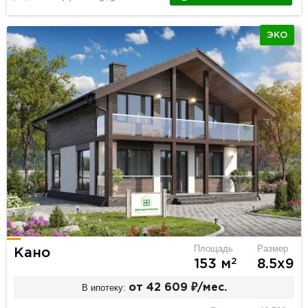
ЭКО
Площадь
Размер
Кано
2
153 м
8.5х9
В ипотеку:
от 42 609 ₽/мес.