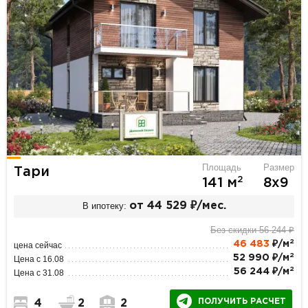
Площадь
Размер
Тари
2
141 м
8х9
В ипотеку:
от 44 529 ₽/мес.
Без скидки 56 244 ₽
2
46 483
₽/м
цена сейчас
2
52 990 ₽/м
Цена с 16.08
2
56 244 ₽/м
Цена с 31.08
ПОЛУЧИТЬ РАСЧЕТ
4
2
2