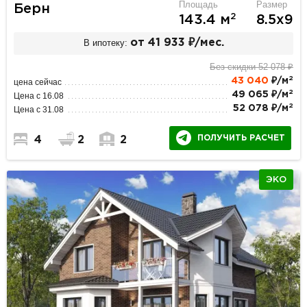
Площадь
Размер
Берн
2
143.4 м
8.5х9
В ипотеку:
от 41 933 ₽/мес.
Без скидки 52 078 ₽
2
43 040
₽/м
цена сейчас
2
49 065 ₽/м
Цена с 16.08
2
52 078 ₽/м
Цена с 31.08
ПОЛУЧИТЬ РАСЧЕТ
4
2
2
ЭКО