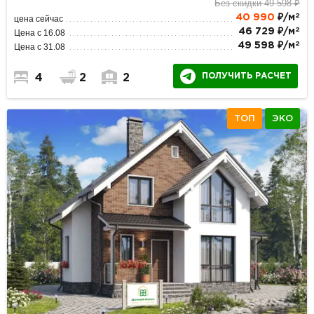
Без скидки 49 598 ₽
2
40 990
₽/м
цена сейчас
2
46 729 ₽/м
Цена с 16.08
2
49 598 ₽/м
Цена с 31.08
ПОЛУЧИТЬ РАСЧЕТ
4
2
2
ТОП
ЭКО