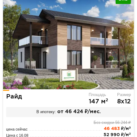
Площадь
Размер
Райд
2
147 м
8х12
В ипотеку:
от 46 424 ₽/мес.
Без скидки 56 244 ₽
2
46 483
₽/м
цена сейчас
2
52 990 ₽/м
Цена с 16.08