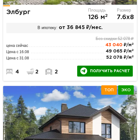
Площадь
Размер
Элбург
2
126 м
7.6х8
В ипотеку:
от 36 845 ₽/мес.
Без скидки 52 078 ₽
2
43 040
₽/м
цена сейчас
2
49 065 ₽/м
Цена с 16.08
2
52 078 ₽/м
Цена с 31.08
ПОЛУЧИТЬ РАСЧЕТ
4
2
2
ТОП
ЭКО