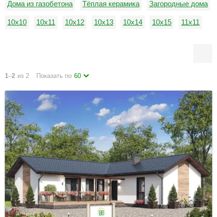
Дома из газобетона
Тёплая керамика
Загородные дома
10х10
10х11
10х12
10х13
10х14
10х15
11х11
11х12
11х13
11х14
11х15
12х12
1
–
2
из 2
Показать по
60