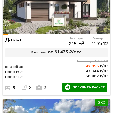
Площадь
Размер
Дакка
2
215 м
11.7х12
В ипотеку:
от 61 433 ₽/мес.
Без скидки 50 887 ₽
2
42 056
₽/м
цена сейчас
2
47 944 ₽/м
Цена с 16.08
2
50 887 ₽/м
Цена с 31.08
ПОЛУЧИТЬ РАСЧЕТ
5
2
2
ЭКО