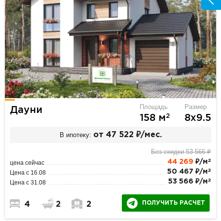
Площадь
Размер
Дауни
2
158 м
8х9.5
В ипотеку:
от 47 522 ₽/мес.
Без скидки 53 566 ₽
2
44 269
₽/м
цена сейчас
2
50 467 ₽/м
Цена с 16.08
2
53 566 ₽/м
Цена с 31.08
ПОЛУЧИТЬ РАСЧЕТ
4
2
2