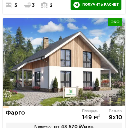
ПОЛУЧИТЬ РАСЧЕТ
5
3
2
ЭКО
Площадь
Размер
Фарго
2
149 м
9х10
В ипотеку:
от 43 570 ₽/мес.