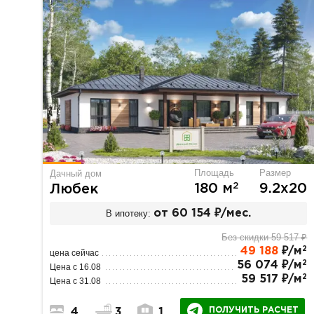
Площадь
Размер
Дачный дом
2
180 м
9.2х20
Любек
В ипотеку:
от 60 154 ₽/мес.
Без скидки 59 517 ₽
2
49 188
₽/м
цена сейчас
2
56 074 ₽/м
Цена с 16.08
2
59 517 ₽/м
Цена с 31.08
ПОЛУЧИТЬ РАСЧЕТ
4
3
1