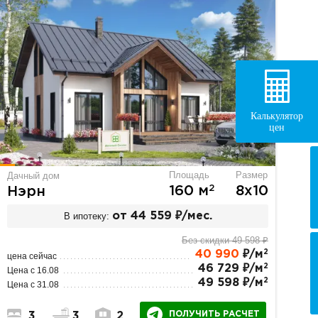
Калькулятор
цен
Площадь
Размер
Дачный дом
2
160 м
8х10
Нэрн
В ипотеку:
от 44 559 ₽/мес.
Без скидки 49 598 ₽
2
40 990
₽/м
цена сейчас
2
46 729 ₽/м
Цена с 16.08
2
49 598 ₽/м
Цена с 31.08
ПОЛУЧИТЬ РАСЧЕТ
3
3
2