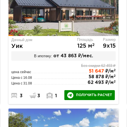
Площадь
Размер
Дачный дом
2
125 м
9х15
Уик
В ипотеку:
от 43 863 ₽/мес.
Без скидки 62 493 ₽
2
51 647
₽/м
цена сейчас
2
58 878 ₽/м
Цена с 16.08
2
62 493 ₽/м
Цена с 31.08
ПОЛУЧИТЬ РАСЧЕТ
3
3
1