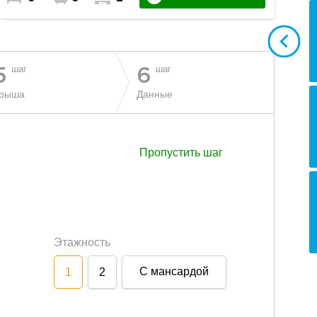
шаг
шаг
5
6
рыша
Данные
Пропустить шаг
Этажность
С мансардой
1
2