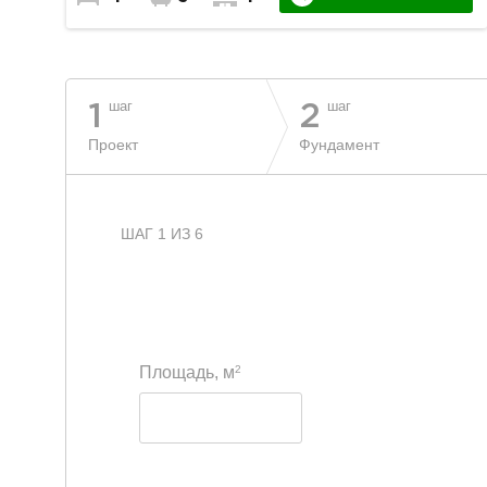
шаг
шаг
1
2
Проект
Фундамент
ШАГ 1 ИЗ 6
2
Площадь, м