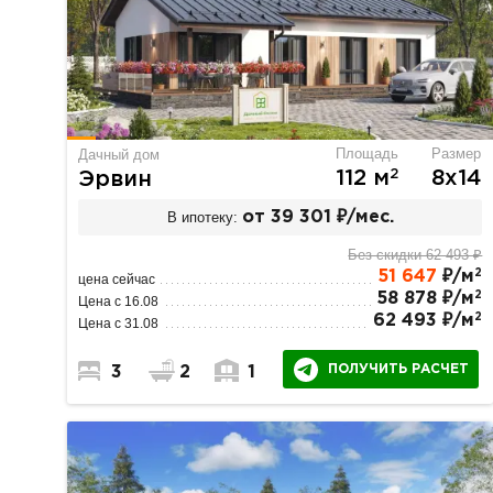
Площадь
Размер
Дачный дом
2
112 м
8х14
Эрвин
В ипотеку:
от 39 301 ₽/мес.
Без скидки 62 493 ₽
2
51 647
₽/м
цена сейчас
2
58 878 ₽/м
Цена с 16.08
2
62 493 ₽/м
Цена с 31.08
ПОЛУЧИТЬ РАСЧЕТ
3
2
1