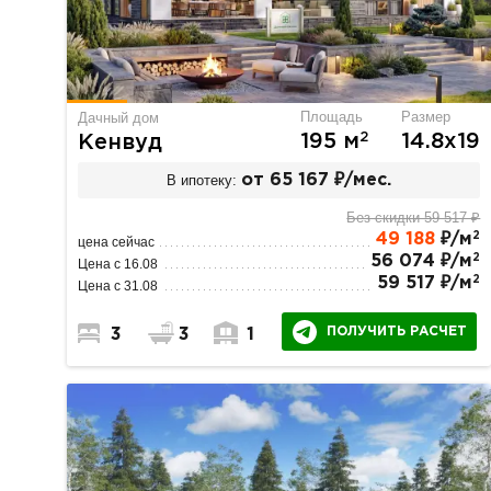
Площадь
Размер
Дачный дом
2
195 м
14.8х19
Кенвуд
В ипотеку:
от 65 167 ₽/мес.
Без скидки 59 517 ₽
2
49 188
₽/м
цена сейчас
2
56 074 ₽/м
Цена с 16.08
2
59 517 ₽/м
Цена с 31.08
ПОЛУЧИТЬ РАСЧЕТ
3
3
1