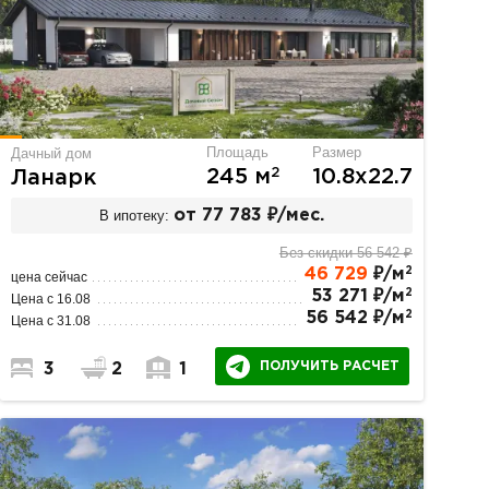
Площадь
Размер
Дачный дом
2
245 м
10.8х22.7
Ланарк
В ипотеку:
от 77 783 ₽/мес.
Без скидки 56 542 ₽
2
46 729
₽/м
цена сейчас
2
53 271 ₽/м
Цена с 16.08
2
56 542 ₽/м
Цена с 31.08
ПОЛУЧИТЬ РАСЧЕТ
3
2
1