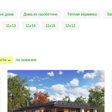
ые дома
Дома из газобетона
Тёплая керамика
За
11х13
11х14
11х15
12х12
ости
по новизне