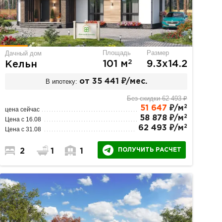
Площадь
Размер
Дачный дом
2
101 м
9.3х14.2
Кельн
В ипотеку:
от 35 441 ₽/мес.
Без скидки 62 493 ₽
2
51 647
₽/м
цена сейчас
2
58 878 ₽/м
Цена с 16.08
2
62 493 ₽/м
Цена с 31.08
ПОЛУЧИТЬ РАСЧЕТ
2
1
1