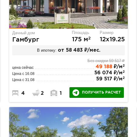
Площадь
Размер
Дачный дом
2
175 м
12х19.25
Гамбург
В ипотеку:
от 58 483 ₽/мес.
Без скидки 59 517 ₽
2
49 188
₽/м
цена сейчас
2
56 074 ₽/м
Цена с 16.08
2
59 517 ₽/м
Цена с 31.08
ПОЛУЧИТЬ РАСЧЕТ
4
2
1