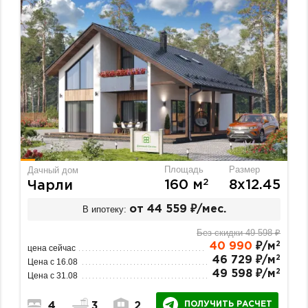
Площадь
Размер
Дачный дом
2
160 м
8х12.45
Чарли
В ипотеку:
от 44 559 ₽/мес.
Без скидки 49 598 ₽
2
40 990
₽/м
цена сейчас
2
46 729 ₽/м
Цена с 16.08
2
49 598 ₽/м
Цена с 31.08
ПОЛУЧИТЬ РАСЧЕТ
4
3
2