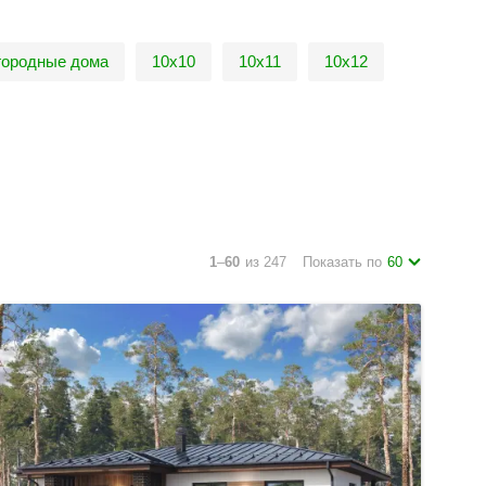
городные дома
10х10
10х11
10х12
1
–
60
из 247
Показать по
60