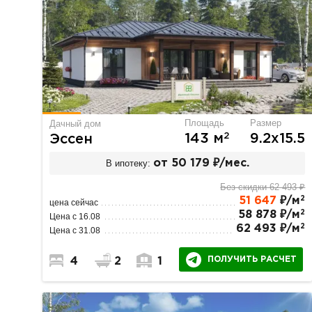
Площадь
Размер
Дачный дом
2
143 м
9.2х15.5
Эссен
В ипотеку:
от 50 179 ₽/мес.
Без скидки 62 493 ₽
2
51 647
₽/м
цена сейчас
2
58 878 ₽/м
Цена с 16.08
2
62 493 ₽/м
Цена с 31.08
ПОЛУЧИТЬ РАСЧЕТ
4
2
1