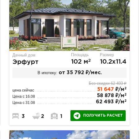
Площадь
Размер
Дачный дом
2
102 м
10.2х11.4
Эрфурт
В ипотеку:
от 35 792 ₽/мес.
Без скидки 62 493 ₽
2
51 647
₽/м
цена сейчас
2
58 878 ₽/м
Цена с 16.08
2
62 493 ₽/м
Цена с 31.08
ПОЛУЧИТЬ РАСЧЕТ
3
2
1