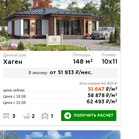
Площадь
Размер
Дачный дом
2
148 м
10х11
Хаген
В ипотеку:
от 51 933 ₽/мес.
Без скидки 62 493 ₽
2
51 647
₽/м
цена сейчас
2
58 878 ₽/м
Цена с 16.08
2
62 493 ₽/м
Цена с 31.08
ПОЛУЧИТЬ РАСЧЕТ
3
2
1