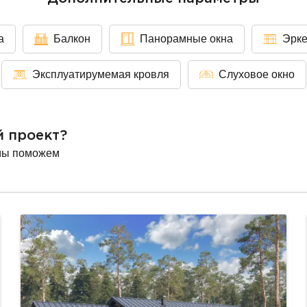
а
Балкон
Панорамные окна
Эрк
Эксплуатирумемая кровля
Слуховое окно
й проект?
мы поможем