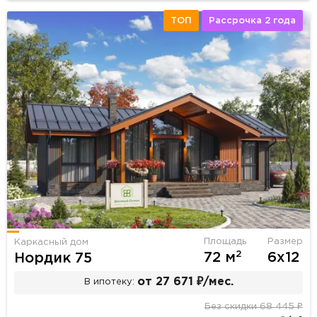
ТОП
Рассрочка 2 года
Площадь
Размер
Каркасный дом
2
72 м
6х12
Нордик 75
от 27 671 ₽/мес.
В ипотеку:
Без скидки 68 445 ₽