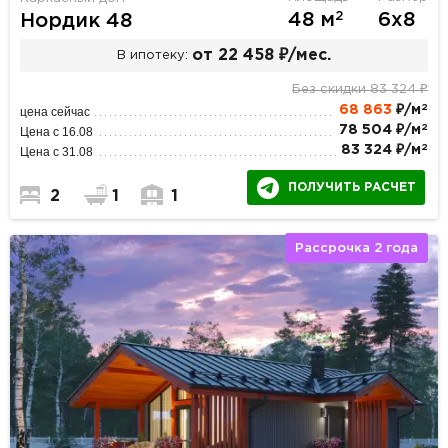
2
48 м
6х8
Нордик 48
от 22 458 ₽/мес.
В ипотеку:
Без скидки 83 324 ₽
2
68 863
₽/м
цена сейчас
2
78 504 ₽/м
Цена с 16.08
2
83 324 ₽/м
Цена с 31.08
ПОЛУЧИТЬ РАСЧЕТ
2
1
1
Рассрочка 2 года