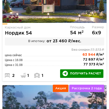
Площадь
Размер
Каркасный дом
2
54 м
6х9
Нордик 54
от 23 460 ₽/мес.
В ипотеку:
Без скидки 77 373 ₽
2
63 944
₽/м
цена сейчас
2
72 897 ₽/м
Цена с 16.08
2
77 373 ₽/м
Цена с 31.08
ПОЛУЧИТЬ РАСЧЕТ
2
1
1
Акция
Рассрочка 2 года