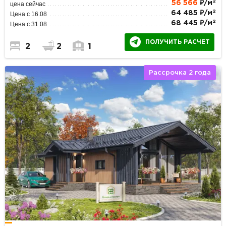
2
56 566
₽/м
цена сейчас
2
64 485 ₽/м
Цена с 16.08
2
68 445 ₽/м
Цена с 31.08
ПОЛУЧИТЬ РАСЧЕТ
2
2
1
Рассрочка 2 года