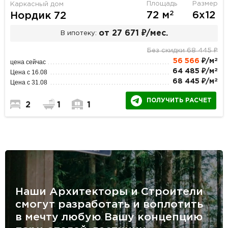
Площадь
Размер
Каркасный дом
2
72 м
6х12
Нордик 72
от 27 671 ₽/мес.
В ипотеку:
Без скидки 68 445 ₽
2
56 566
₽/м
цена сейчас
2
64 485 ₽/м
Цена с 16.08
2
68 445 ₽/м
Цена с 31.08
ПОЛУЧИТЬ РАСЧЕТ
2
1
1
Наши Архитекторы и Строители
смогут разработать и воплотить
в мечту любую Вашу концепцию