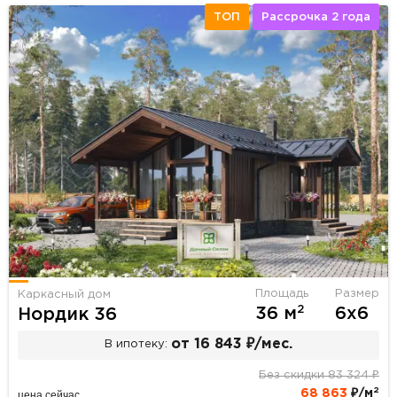
ТОП
Рассрочка 2 года
Площадь
Размер
Каркасный дом
2
36 м
6х6
Нордик 36
от 16 843 ₽/мес.
В ипотеку:
Без скидки 83 324 ₽
2
68 863
₽/м
цена сейчас