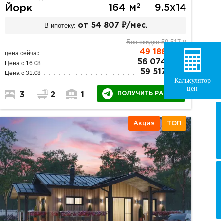
2
164 м
9.5х14
Йорк
В ипотеку:
от 54 807 ₽/мес.
Без скидки 59 517 ₽
2
49 188
₽/м
цена сейчас
2
56 074 ₽/м
Цена с 16.08
2
59 517 ₽/м
Цена с 31.08
Калькулятор
цен
ПОЛУЧИТЬ РАСЧЕТ
3
2
1
Акция
ТОП