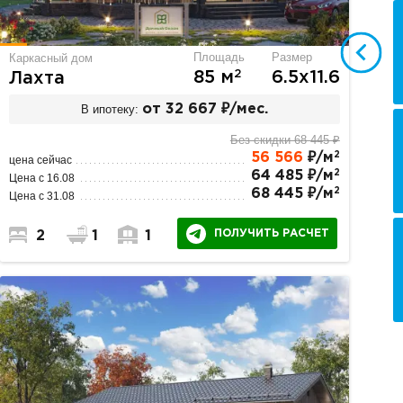
Площадь
Размер
Каркасный дом
2
85 м
6.5х11.6
Лахта
В ипотеку:
от 32 667 ₽/мес.
Без скидки 68 445 ₽
2
56 566
₽/м
цена сейчас
2
64 485 ₽/м
Цена с 16.08
2
68 445 ₽/м
Цена с 31.08
ПОЛУЧИТЬ РАСЧЕТ
2
1
1