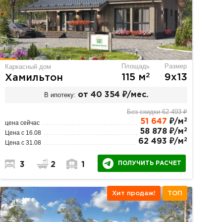
Площадь
Размер
Каркасный дом
2
115 м
9х13
Хамильтон
В ипотеку:
от 40 354 ₽/мес.
Без скидки 62 493 ₽
2
51 647
₽/м
цена сейчас
2
58 878 ₽/м
Цена с 16.08
2
62 493 ₽/м
Цена с 31.08
ПОЛУЧИТЬ РАСЧЕТ
3
2
1
Хит продаж!
ТОП