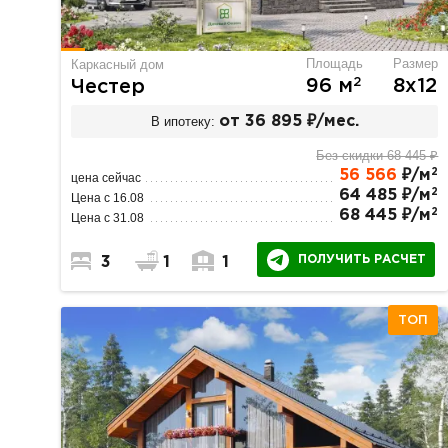
Площадь
Размер
Каркасный дом
2
96 м
8х12
Честер
В ипотеку:
от 36 895 ₽/мес.
Без скидки 68 445 ₽
2
56 566
₽/м
цена сейчас
2
64 485 ₽/м
Цена с 16.08
2
68 445 ₽/м
Цена с 31.08
ПОЛУЧИТЬ РАСЧЕТ
3
1
1
ТОП