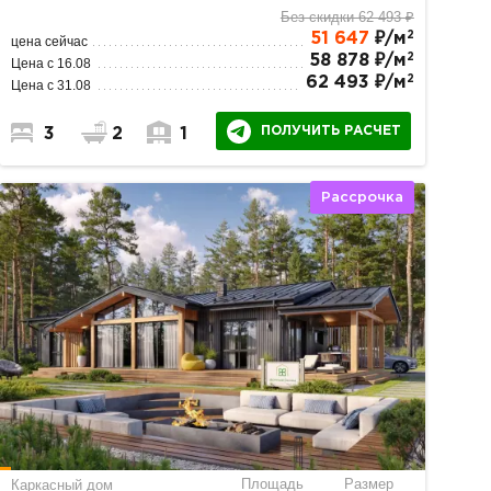
Без скидки 62 493 ₽
2
51 647
₽/м
цена сейчас
2
58 878 ₽/м
Цена с 16.08
2
62 493 ₽/м
Цена с 31.08
ПОЛУЧИТЬ РАСЧЕТ
3
2
1
Рассрочка
Площадь
Размер
Каркасный дом