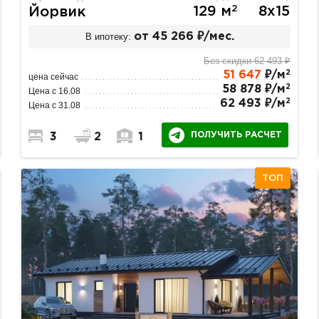
2
129 м
8х15
Йорвик
В ипотеку:
от 45 266 ₽/мес.
Без скидки 62 493 ₽
2
51 647
₽/м
цена сейчас
2
58 878 ₽/м
Цена с 16.08
2
62 493 ₽/м
Цена с 31.08
ПОЛУЧИТЬ РАСЧЕТ
3
2
1
ТОП