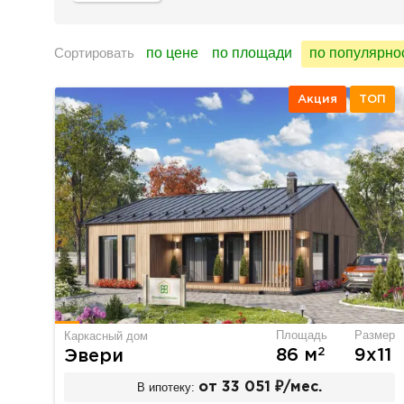
Сортировать
по цене
по площади
по популярно
Акция
ТОП
Площадь
Размер
Каркасный дом
2
86 м
9х11
Эвери
В ипотеку:
от 33 051 ₽/мес.