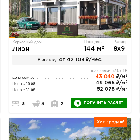
Площадь
Размер
Каркасный дом
2
144 м
8х9
Лион
В ипотеку:
от 42 108 ₽/мес.
Без скидки 52 078 ₽
2
43 040
₽/м
цена сейчас
2
49 065 ₽/м
Цена с 16.08
2
52 078 ₽/м
Цена с 31.08
ПОЛУЧИТЬ РАСЧЕТ
3
3
2
Хит продаж!