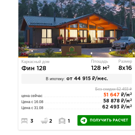
Площадь
Размер
Каркасный дом
2
128 м
8х16
Фин 128
В ипотеку:
от 44 915 ₽/мес.
Без скидки 62 493 ₽
2
51 647
₽/м
цена сейчас
2
58 878 ₽/м
Цена с 16.08
2
62 493 ₽/м
Цена с 31.08
ПОЛУЧИТЬ РАСЧЕТ
3
2
1