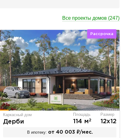
Все проекты домов
(247)
Рассрочка
Площадь
Размер
Каркасный дом
2
114 м
12х12
Дерби
В ипотеку:
от 40 003 ₽/мес.