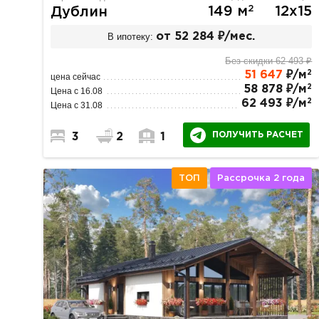
2
149 м
12х15
Дублин
В ипотеку:
от 52 284 ₽/мес.
Без скидки 62 493 ₽
2
51 647
₽/м
цена сейчас
2
58 878 ₽/м
Цена с 16.08
2
62 493 ₽/м
Цена с 31.08
ПОЛУЧИТЬ РАСЧЕТ
3
2
1
ТОП
Рассрочка 2 года