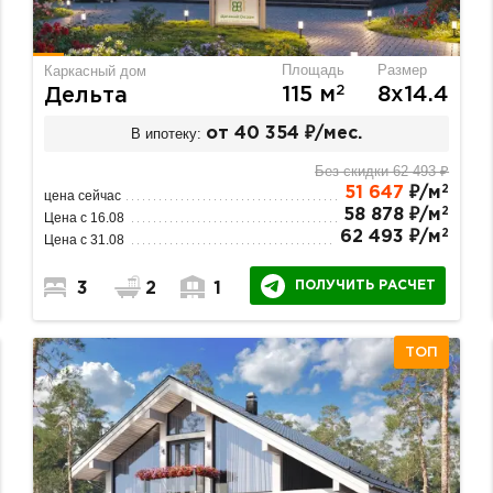
Площадь
Размер
Каркасный дом
2
115 м
8х14.4
Дельта
В ипотеку:
от 40 354 ₽/мес.
Без скидки 62 493 ₽
2
51 647
₽/м
цена сейчас
2
58 878 ₽/м
Цена с 16.08
2
62 493 ₽/м
Цена с 31.08
ПОЛУЧИТЬ РАСЧЕТ
3
2
1
ТОП