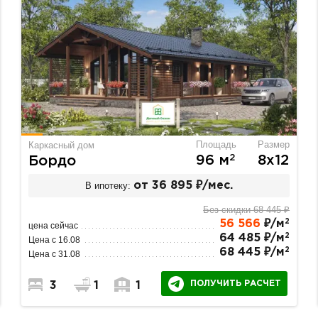
Площадь
Размер
Каркасный дом
2
96 м
8х12
Бордо
В ипотеку:
от 36 895 ₽/мес.
Без скидки 68 445 ₽
2
56 566
₽/м
цена сейчас
2
64 485 ₽/м
Цена с 16.08
2
68 445 ₽/м
Цена с 31.08
ПОЛУЧИТЬ РАСЧЕТ
3
1
1