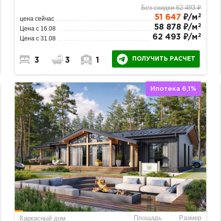
Без скидки 62 493 ₽
2
51 647
₽/м
цена сейчас
2
58 878 ₽/м
Цена с 16.08
2
62 493 ₽/м
Цена с 31.08
ПОЛУЧИТЬ РАСЧЕТ
3
3
1
Ипотека 6,1%
Площадь
Размер
Каркасный дом