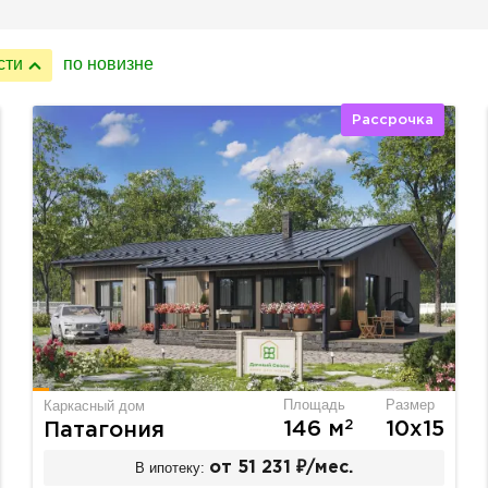
сти
по новизне
Рассрочка
Площадь
Размер
Каркасный дом
2
146 м
10х15
Патагония
В ипотеку:
от 51 231 ₽/мес.