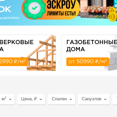
ВЕРКОВЫЕ
ГАЗОБЕТОННЫ
А
ДОМА
2
2
2990 ₽/м
от 50990 ₽/м
2
 м
Цена, ₽
Спален
Санузлов