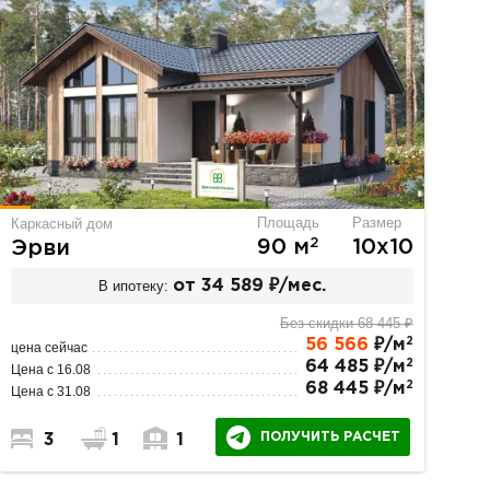
Площадь
Размер
Каркасный дом
2
90 м
10х10
Эрви
В ипотеку:
от 34 589 ₽/мес.
Без скидки 68 445 ₽
2
56 566
₽/м
цена сейчас
2
64 485 ₽/м
Цена с 16.08
2
68 445 ₽/м
Цена с 31.08
ПОЛУЧИТЬ РАСЧЕТ
3
1
1