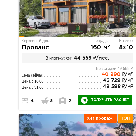
Площадь
Размер
Каркасный дом
2
160 м
8х10
Прованс
В ипотеку:
от 44 559 ₽/мес.
Без скидки 49 598 ₽
2
40 990
₽/м
цена сейчас
2
46 729 ₽/м
Цена с 16.08
2
49 598 ₽/м
Цена с 31.08
ПОЛУЧИТЬ РАСЧЕТ
4
3
2
Хит продаж!
ТОП