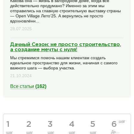
Какова она — жизнь в загородном доме, когда всё
действительно продумано? Именно за этим мы
отправились на главную строительную выставку страны
— Open Village Лето’25. А вернулись не просто
вдохновлённ...
28.07.2025
Дачный Сезон: не просто строительство,
а создание мечты с нуля!
Мы стремимся помочь нашим клиентам создать
идеальное пространство для жизни, начиная с самого
важного шага — выбора участка.
21.10.2024
Все статьи
(162)
шаг
1
2
3
4
5
6
Данные
шаг
шаг
шаг
шаг
шаг