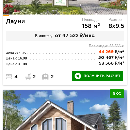
Площадь
Размер
Дауни
2
158 м
8х9.5
В ипотеку:
от 47 522 ₽/мес.
Без скидки 53 566 ₽
2
44 269
₽/м
цена сейчас
2
50 467 ₽/м
Цена с 16.08
2
53 566 ₽/м
Цена с 31.08
ПОЛУЧИТЬ РАСЧЕТ
4
2
2
ЭКО