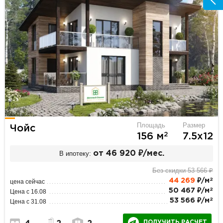
Площадь
Размер
Чойс
2
156 м
7.5х12
В ипотеку:
от 46 920 ₽/мес.
Без скидки 53 566 ₽
2
44 269
₽/м
цена сейчас
2
50 467 ₽/м
Цена с 16.08
2
53 566 ₽/м
Цена с 31.08
ПОЛУЧИТЬ РАСЧЕТ