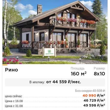
Площадь
Размер
Рино
2
160 м
8х10
В ипотеку:
от 44 559 ₽/мес.
Без скидки 49 598 ₽
2
40 990
₽/м
цена сейчас
2
46 729 ₽/м
Цена с 16.08
2
49 598 ₽/м
Цена с 31.08