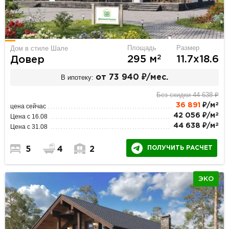
Площадь
Размер
Дом в стиле Шале
2
295 м
11.7х18.6
Довер
В ипотеку:
от 73 940 ₽/мес.
Без скидки 44 638 ₽
2
36 891
₽/м
цена сейчас
2
42 056 ₽/м
Цена с 16.08
2
44 638 ₽/м
Цена с 31.08
ПОЛУЧИТЬ РАСЧЕТ
5
4
2
ЭКО