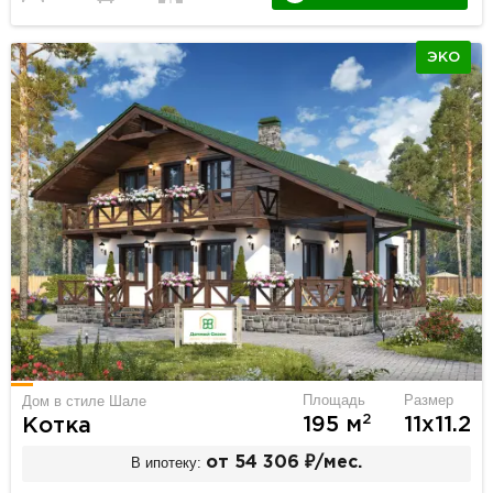
ЭКО
Площадь
Размер
Дом в стиле Шале
2
195 м
11х11.2
Котка
В ипотеку:
от 54 306 ₽/мес.