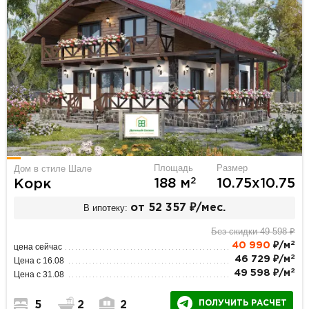
Площадь
Размер
Дом в стиле Шале
2
188 м
10.75х10.75
Корк
В ипотеку:
от 52 357 ₽/мес.
Без скидки 49 598 ₽
2
40 990
₽/м
цена сейчас
2
46 729 ₽/м
Цена с 16.08
2
49 598 ₽/м
Цена с 31.08
ПОЛУЧИТЬ РАСЧЕТ
5
2
2