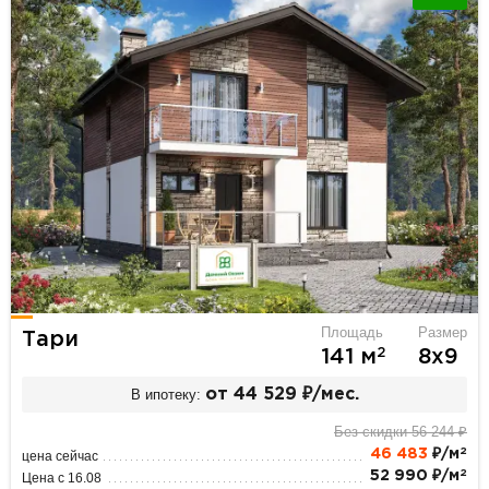
Площадь
Размер
Тари
2
141 м
8х9
В ипотеку:
от 44 529 ₽/мес.
Без скидки 56 244 ₽
2
46 483
₽/м
цена сейчас
2
52 990 ₽/м
Цена с 16.08