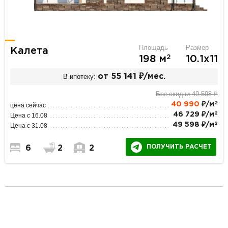
Площадь
Размер
Калета
2
198 м
10.1х11
В ипотеку:
от 55 141 ₽/мес.
Без скидки 49 598 ₽
2
40 990
₽/м
цена сейчас
2
46 729 ₽/м
Цена с 16.08
2
49 598 ₽/м
Цена с 31.08
ПОЛУЧИТЬ РАСЧЕТ
6
2
2