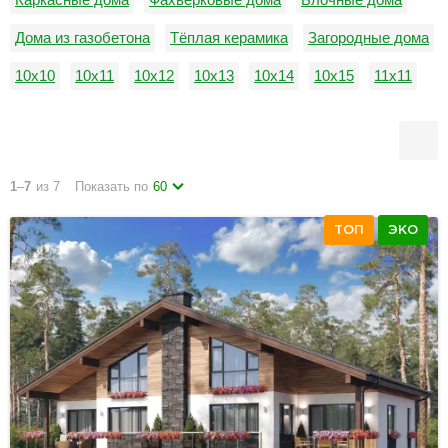
Дома из газобетона
Тёплая керамика
Загородные дома
10х10
10х11
10х12
10х13
10х14
10х15
11х11
11х12
11х13
11х14
11х15
12х12
1
–
7
из 7
Показать по
60
ТОП
ЭКО