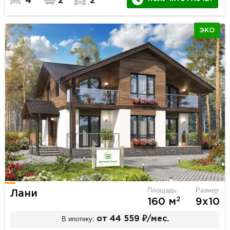
4
2
2
ЭКО
Площадь
Размер
Лани
2
160 м
9х10
В ипотеку:
от 44 559 ₽/мес.