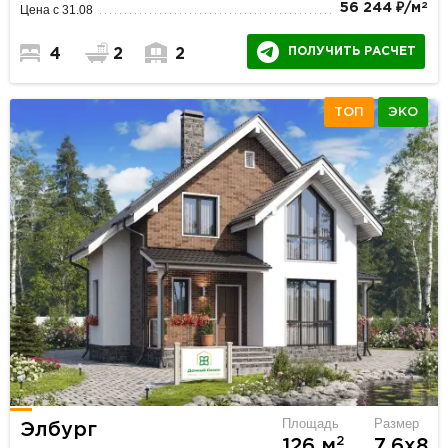
2
56 244 ₽/м
Цена с 31.08
ПОЛУЧИТЬ РАСЧЕТ
4
2
2
ТОП
ЭКО
Площадь
Размер
Элбург
2
126 м
7.6х8