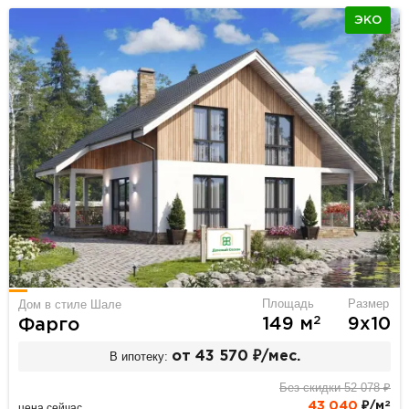
ЭКО
Площадь
Размер
Дом в стиле Шале
2
149 м
9х10
Фарго
В ипотеку:
от 43 570 ₽/мес.
Без скидки 52 078 ₽
2
43 040
₽/м
цена сейчас