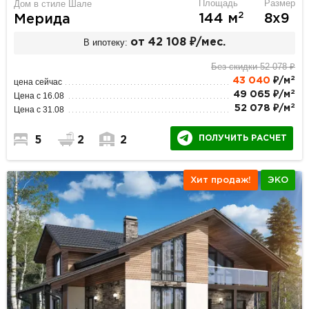
Площадь
Размер
Дом в стиле Шале
2
144 м
8х9
Мерида
В ипотеку:
от 42 108 ₽/мес.
Без скидки 52 078 ₽
2
43 040
₽/м
цена сейчас
2
49 065 ₽/м
Цена с 16.08
2
52 078 ₽/м
Цена с 31.08
ПОЛУЧИТЬ РАСЧЕТ
5
2
2
Хит продаж!
ЭКО