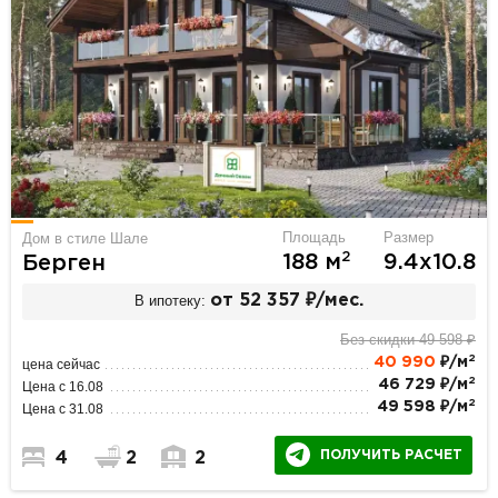
Площадь
Размер
Дом в стиле Шале
2
188 м
9.4х10.8
Берген
В ипотеку:
от 52 357 ₽/мес.
Без скидки 49 598 ₽
2
40 990
₽/м
цена сейчас
2
46 729 ₽/м
Цена с 16.08
2
49 598 ₽/м
Цена с 31.08
ПОЛУЧИТЬ РАСЧЕТ
4
2
2