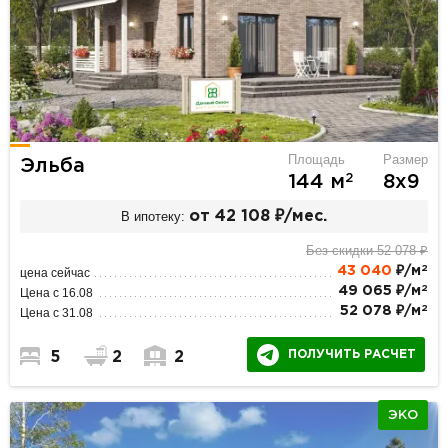
Площадь
Размер
Эльба
2
144 м
8х9
В ипотеку:
от 42 108 ₽/мес.
Без скидки 52 078 ₽
2
43 040
₽/м
цена сейчас
2
49 065 ₽/м
Цена с 16.08
2
52 078 ₽/м
Цена с 31.08
ПОЛУЧИТЬ РАСЧЕТ
5
2
2
ЭКО