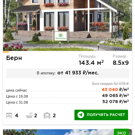
Площадь
Размер
Берн
2
143.4 м
8.5х9
В ипотеку:
от 41 933 ₽/мес.
Без скидки 52 078 ₽
2
43 040
₽/м
цена сейчас
2
49 065 ₽/м
Цена с 16.08
2
52 078 ₽/м
Цена с 31.08
ПОЛУЧИТЬ РАСЧЕТ
4
2
2
ЭКО