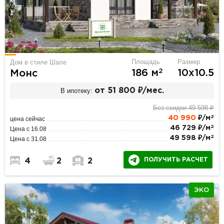
Площадь
Размер
Дом в стиле Шале
2
186 м
10х10.5
Монс
В ипотеку:
от 51 800 ₽/мес.
Без скидки 49 598 ₽
2
40 990
₽/м
цена сейчас
2
46 729 ₽/м
Цена с 16.08
2
49 598 ₽/м
Цена с 31.08
ПОЛУЧИТЬ РАСЧЕТ
4
2
2
ЭКО