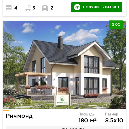
ПОЛУЧИТЬ РАСЧЕТ
4
3
2
ЭКО
Площадь
Размер
Ричмонд
2
180 м
8.5х10