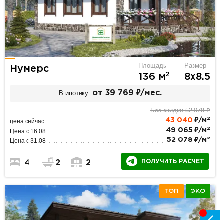
Площадь
Размер
Нумерс
2
136 м
8х8.5
В ипотеку:
от 39 769 ₽/мес.
Без скидки 52 078 ₽
2
43 040
₽/м
цена сейчас
2
49 065 ₽/м
Цена с 16.08
2
52 078 ₽/м
Цена с 31.08
ПОЛУЧИТЬ РАСЧЕТ
4
2
2
ТОП
ЭКО