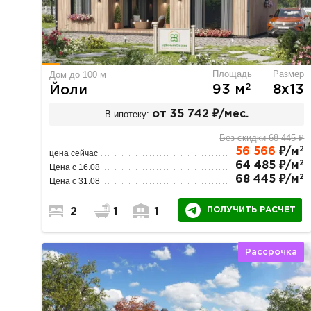
Площадь
Размер
Дом до 100 м
2
93 м
8х13
Йоли
В ипотеку:
от 35 742 ₽/мес.
Без скидки 68 445 ₽
2
56 566
₽/м
цена сейчас
2
64 485 ₽/м
Цена с 16.08
2
68 445 ₽/м
Цена с 31.08
ПОЛУЧИТЬ РАСЧЕТ
2
1
1
Рассрочка