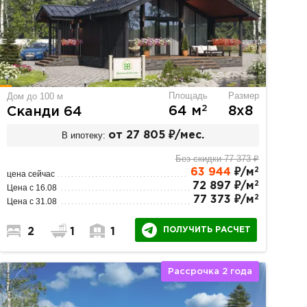
Площадь
Размер
Дом до 100 м
2
64 м
8х8
Сканди 64
В ипотеку:
от 27 805 ₽/мес.
Без скидки 77 373 ₽
2
63 944
₽/м
цена сейчас
2
72 897 ₽/м
Цена с 16.08
2
77 373 ₽/м
Цена с 31.08
ПОЛУЧИТЬ РАСЧЕТ
2
1
1
Рассрочка 2 года