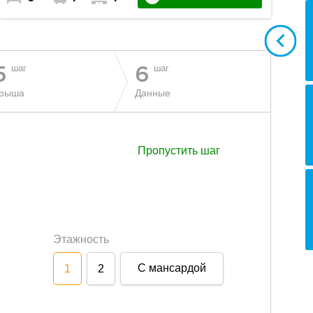
шаг
шаг
5
6
рыша
Данные
Пропустить шаг
Этажность
С мансардой
1
2