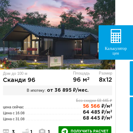
Калькулятор
цен
Площадь
Размер
Дом до 100 м
2
96 м
8х12
Сканди 96
В ипотеку:
от 36 895 ₽/мес.
Без скидки 68 445 ₽
2
56 566
₽/м
цена сейчас
2
64 485 ₽/м
Цена с 16.08
2
68 445 ₽/м
Цена с 31.08
ПОЛУЧИТЬ РАСЧЕТ
3
1
1