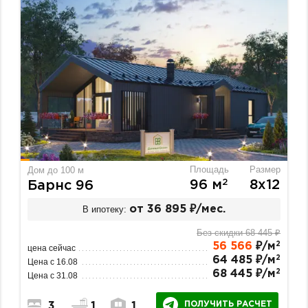
Площадь
Размер
Дом до 100 м
2
96 м
8х12
Барнс 96
В ипотеку:
от 36 895 ₽/мес.
Без скидки 68 445 ₽
2
56 566
₽/м
цена сейчас
2
64 485 ₽/м
Цена с 16.08
2
68 445 ₽/м
Цена с 31.08
ПОЛУЧИТЬ РАСЧЕТ
3
1
1