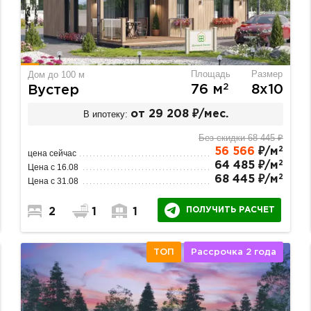
Площадь
Размер
Дом до 100 м
2
76 м
8х10
Вустер
В ипотеку:
от 29 208 ₽/мес.
Без скидки 68 445 ₽
2
56 566
₽/м
цена сейчас
2
64 485 ₽/м
Цена с 16.08
2
68 445 ₽/м
Цена с 31.08
ПОЛУЧИТЬ РАСЧЕТ
2
1
1
ТОП
Рассрочка 2 года