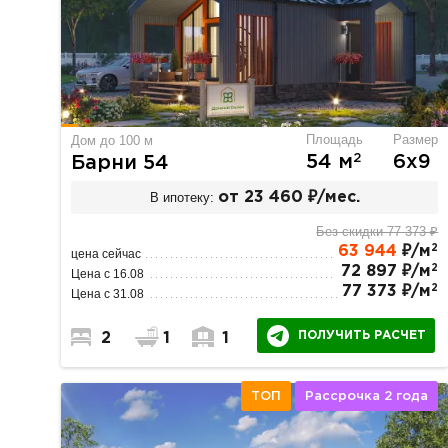
Площадь
Размер
Дом до 100 м
2
54 м
6х9
Барни 54
В ипотеку:
от 23 460 ₽/мес.
Без скидки 77 373 ₽
2
63 944
₽/м
цена сейчас
2
72 897 ₽/м
Цена с 16.08
2
77 373 ₽/м
Цена с 31.08
ПОЛУЧИТЬ РАСЧЕТ
2
1
1
ТОП
Рассрочка 2 года