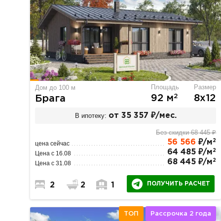
Площадь
Размер
Дом до 100 м
2
92 м
8х12
Брага
В ипотеку:
от 35 357 ₽/мес.
Без скидки 68 445 ₽
2
56 566
₽/м
цена сейчас
2
64 485 ₽/м
Цена с 16.08
2
68 445 ₽/м
Цена с 31.08
ПОЛУЧИТЬ РАСЧЕТ
2
2
1
ТОП
Рассрочка 2 года