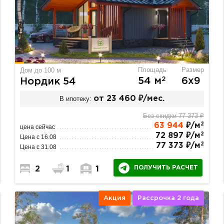
Площадь
Размер
Дом до 100 м
2
54 м
6х9
Нордик 54
В ипотеку:
от 23 460 ₽/мес.
Без скидки 77 373 ₽
2
63 944
₽/м
цена сейчас
2
72 897 ₽/м
Цена с 16.08
2
77 373 ₽/м
Цена с 31.08
ПОЛУЧИТЬ РАСЧЕТ
2
1
1
Акция
Рассрочка 2 года