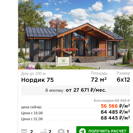
Площадь
Размер
Дом до 100 м
2
72 м
6х12
Нордик 75
В ипотеку:
от 27 671 ₽/мес.
Без скидки 68 445 ₽
2
56 566
₽/м
цена сейчас
2
64 485 ₽/м
Цена с 16.08
2
68 445 ₽/м
Цена с 31.08
ПОЛУЧИТЬ РАСЧЕТ
2
2
1