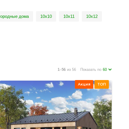
городные дома
10х10
10х11
10х12
1
–
56
из 56
Показать по
60
Акция
ТОП