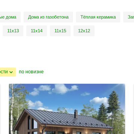
ые дома
Дома из газобетона
Тёплая керамика
За
11х13
11х14
11х15
12х12
ости
по новизне