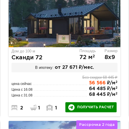
Площадь
Размер
Дом до 100 м
2
72 м
8х9
Сканди 72
В ипотеку:
от 27 671 ₽/мес.
Без скидки 68 445 ₽
2
56 566
₽/м
цена сейчас
2
64 485 ₽/м
Цена с 16.08
2
68 445 ₽/м
Цена с 31.08
ПОЛУЧИТЬ РАСЧЕТ
2
1
1
Рассрочка 2 года