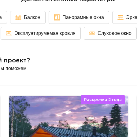
а
Балкон
Панорамные окна
Эрк
Эксплуатирумемая кровля
Слуховое окно
й проект?
мы поможем
Рассрочка 2 года