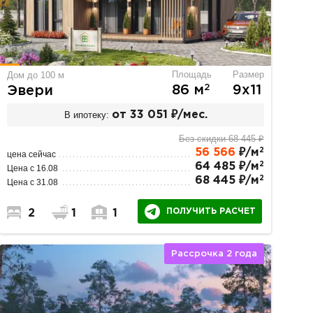
Площадь
Размер
Дом до 100 м
2
86 м
9х11
Эвери
В ипотеку:
от 33 051 ₽/мес.
Без скидки 68 445 ₽
2
56 566
₽/м
цена сейчас
2
64 485 ₽/м
Цена с 16.08
2
68 445 ₽/м
Цена с 31.08
ПОЛУЧИТЬ РАСЧЕТ
2
1
1
Рассрочка 2 года