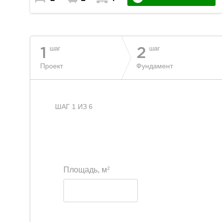
шаг
шаг
1
2
Проект
Фундамент
ШАГ 1 ИЗ 6
2
Площадь, м