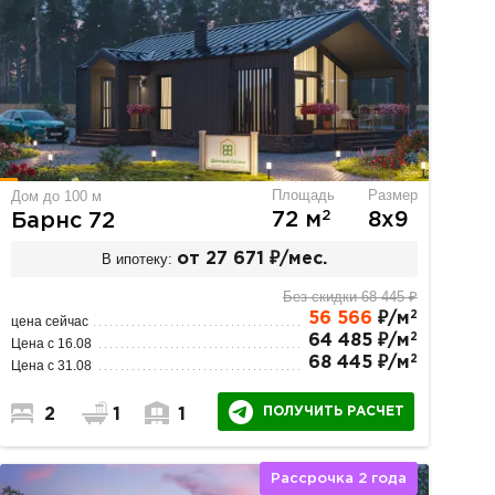
Площадь
Размер
Дом до 100 м
2
72 м
8х9
Барнс 72
В ипотеку:
от 27 671 ₽/мес.
Без скидки 68 445 ₽
2
56 566
₽/м
цена сейчас
2
64 485 ₽/м
Цена с 16.08
2
68 445 ₽/м
Цена с 31.08
ПОЛУЧИТЬ РАСЧЕТ
2
1
1
Рассрочка 2 года