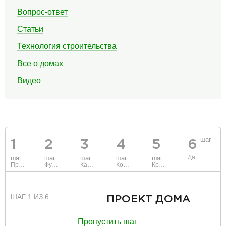
Вопрос-ответ
Статьи
Технология строительства
Все о домах
Видео
шаг
1
2
3
4
5
6
Данные
шаг
шаг
шаг
шаг
шаг
Проект
Фундамент
Каркас и стены
Коммуникации
Крыша
ШАГ 1 ИЗ 6
ПРОЕКТ ДОМА
Пропустить шаг