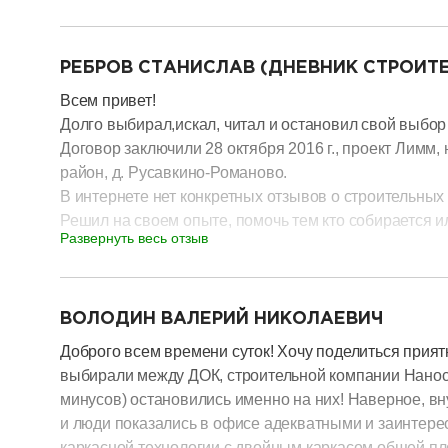
строящиеся объекты, которые кстати находились по
разделитель
Был в субботу, поэтому застал заказчика на участке,
моего дома: Каркасный дом: 164 кв.м. с наружной от
РЕБРОВ СТАНИСЛАВ (ДНЕВНИК СТРОИТ
металлочерепица, окна пластиковые, внутренняя отд
Всем привет!
дней, бригада из Кировской области, прораб - Андре
Долго выбирал,искал, читал и остановил свой выбор
строительства знает по-лучше любого другого прораб
Договор заключили 28 октября 2016 г., проект Лимм,
Отдельное спасибо, Тимуру Дасаеву, Роману - директ
район, д. Русавкино-Романово.
бригаде!!! Всех вам благ и процветания! С уважение
В интернете нет конкретных отзывов о строительных 
на эл.почту, пишите: gorzg1969@gmail.com
Решил на своем опыте, помочь тем кто собирается 
Развернуть весь отзыв
этапах строительства, а так же фотографии.
Надеюсь кому нибудь информация будет полезной.
разделитель
09.11.16
ВОЛОДИН ВАЛЕРИЙ НИКОЛАЕВИЧ
Все работы, на сегодняшний день, выполняются вовр
Доброго всем времени суток! Хочу поделиться прия
16.11.16 заехала бригада строителей.
выбирали между ДОК, строительной компании Нанос
минусов) остановились именно на них! Наверное, вн
30.12.2016
и люди показались в офисе адекватными и заинтере
Доброго времени суток.
каркасной технологии с двойным каркасом общей п