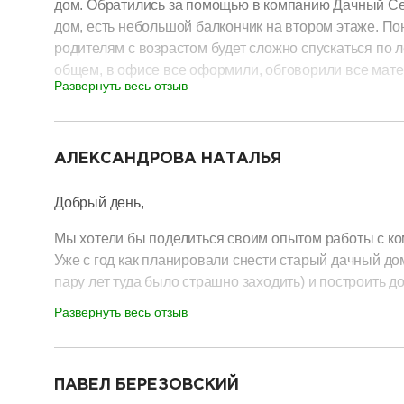
дом. Обратились за помощью в компанию Дачный Се
дом, есть небольшой балкончик на втором этаже. Пон
родителям с возрастом будет сложно спускаться по 
общем, в офисе все оформили, обговорили все мате
Развернуть весь отзыв
внесли все сразу, цена в процессе строительства н
часто с братом на объект приезжали, так как пережив
разделитель
работают профессионалы своего дела. Все сделали 
осталось сделать косметический ремонт и все – мож
АЛЕКСАНДРОВА НАТАЛЬЯ
обязательно понравится. Дачный Сезон настоящие 
Добрый день,
Мы хотели бы поделиться своим опытом работы с к
Уже с год как планировали снести старый дачный до
пару лет туда было страшно заходить) и построить д
Развернуть весь отзыв
Сперва хотели строить из клееного бруса, но как на
сразу отпал.
разделитель
В качестве альтернативы предложили построить карк
ПАВЕЛ БЕРЕЗОВСКИЙ
и лет 40 такой дом точно простоит…