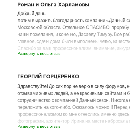
5.6. Инженерные коммуникации. У Дачного сез
свой дом.
Роман и Ольга Харламовы
коммуникаций, у них это называется «инженерн
Добрый день.
обошлось нам в 380,000руб. Параллельно с ос
Хотим выразить благодарность компании «Дачный се
инженерку до утепления наружных стен в течен
Московской области. Отдельное СПАСИБО: прорабу В
еще не знаем, но время покажет! Надеюсь все 
наши пожелания, и конечно, Дасаеву Тимуру. Все ра
5.7. Сдача дома. Строительство дома закончил
главное, сдачи дома были выполнены четко, качеств
указан 60 дней. Справились за 39, т.е. на 21 д
Спасибо за ваш профессионализм, внимание, аккура
строительный аккуратно сложили в кучку.
Развернуть весь отзыв
С уважением, Роман и Ольга.
6. Итог. В итоге получили то что и хотели! Г
7. Благодарность. Хотим выразить благодарнос
разделитель
Спасибо что не подвели, т.к. в строительстве м
ГЕОРГИЙ ГОРЦЕРЕНКО
Отдельное спасибо менеджеру проекта Алекса
Семеновичу, рабочим Алексею, Дмитрию и Вла
Здравствуйте! До сих пор не верю в силу форумов, 
отзывами живых людей, а не красивыми сайтами и
Процветания Вам и новых клиентов! Спасибо!
сотрудничество с компанией Дачный сезон. Никогда 
переложить на кого-либо. Оказалось можно!!! Перед
С уважением, Шинников Алексей.
профессионализмом ко мне отнеслись именно здесь.
фотографии, архитектор Ирина на месте набросала 
Развернуть весь отзыв
коммерческое предложение с моими хотелками. Далее