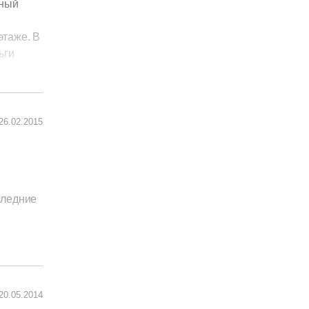
жный
этаже. В
ьги
ь. Мы
 здесь
ерь нам
26.02.2015
следние
иант
красиво
20.05.2014