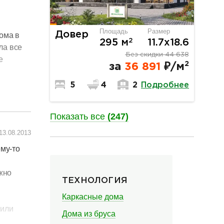
а нам
Площадь
Размер
Довер
ома в
сти пока
2
295 м
11.7х18.6
ла все
Без скидки
44 638
е
был
2
за
36 891
₽/м
Подробнее
5
4
2
и!
н.
Показать все
(247)
.
13.08.2013
ру
разделитель
ему-то
жно
ТЕХНОЛОГИЯ
Каркасные дома
вили
Дома из бруса
ить на