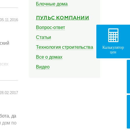
Блочные дома
авилось.
асается
ПУЛЬС КОМПАНИИ
05.11.2016
а 48
Вопрос-ответ
 нюансы
Статьи
панией!
нский
Технология строительства
Калькулятор
цен
 скинуть
Все о домах
всех
Видео
28.02.2017
и
бота, да
и дом по