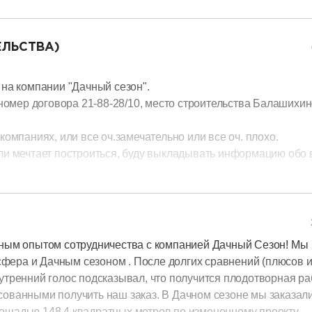
 моему направлению. Качество материалов и работ мне понр
 нареканий по работам у него тоже не оказалось. Теперь что к
делкой сайдингом на ленточном фундаменте, кровля -
ЕЛЬСТВА)
елка имитация бруса, межкомнатные двери итд. Построили з
й - толковый парень, по-моему даже еще 30 лет нет, хотя все
 на компании "Дачный сезон".
а в годах! В общем все мне понравилось в работе с этой ком
 номер договора 21-88-28/10, место строительства Балашихи
ор по строительству, Михаилу и Ирине, а так же Андрею и его
м Георгий Г. Фото своего дома и комментарии, желающим могу
компаниях, или все оч.замечательно или все оч. плохо.
или мечтает построиться, буду выкладывать информацию обо 
емя, без задержек. 09.11.16 были установлены сваи,
тным опытом сотрудничества с компанией Дачный Сезон! Мы
фера и Дачным сезоном . После долгих сравнений (плюсов 
утренний голос подсказывал, что получится плодотворная ра
сованными получить наш заказ. В Дачном сезоне мы заказал
лощадью 148,4 квадратных метров по измененному проекту