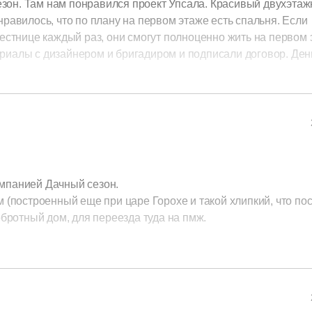
зон. Там нам понравился проект Упсала. Красивый двухэта
равилось, что по плану на первом этаже есть спальня. Если
лестнице каждый раз, они смогут полноценно жить на первом 
риалы с дизайнером и бригадиром и подписали договор. Ден
е выросла, нам дополнительно оплачивать ничего не пришлос
али за дом, деньги то не маленькие. Но видно было сразу, что
ровно в сроки. Даже провели все нужные коммуникации. Теп
но родителям показывать их новый дом. Я уверенна, что им
профессионалы, мы им очень благодарны!
омпанией Дачный сезон.
м (построенный еще при царе Горохе и такой хлипкий, что по
обротный дом, для переезда туда на пмж.
м посчитали стоимость такого дома в паре компаний, этот вар
асный дом, мол по бюджету как раз уложитесь, будет тепло, 