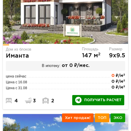
Площадь
Размер
Дом из блоков
2
147 м
9х9.5
Иманта
В ипотеку:
от 0 ₽/мес.
2
0
₽/м
цена сейчас
2
0 ₽/м
Цена с 16.08
2
0 ₽/м
Цена с 31.08
ПОЛУЧИТЬ РАСЧЕТ
4
3
2
Хит продаж!
ТОП
ЭКО