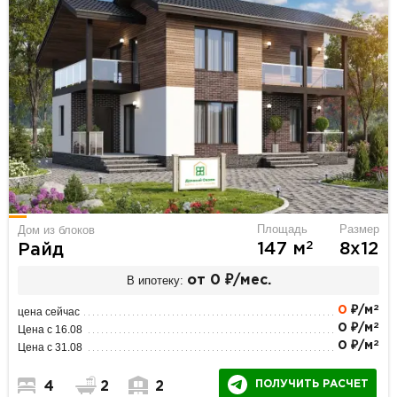
Площадь
Размер
Дом из блоков
2
147 м
8х12
Райд
В ипотеку:
от 0 ₽/мес.
2
0
₽/м
цена сейчас
2
0 ₽/м
Цена с 16.08
2
0 ₽/м
Цена с 31.08
ПОЛУЧИТЬ РАСЧЕТ
4
2
2