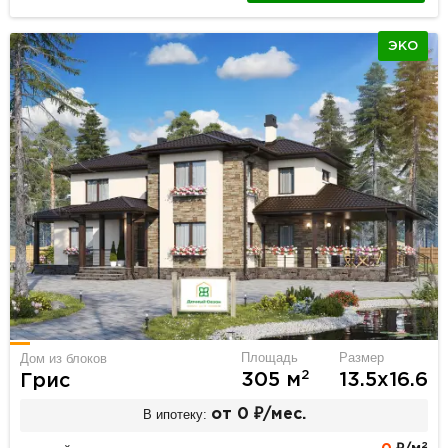
ЭКО
Площадь
Размер
Дом из блоков
2
305 м
13.5х16.6
Грис
В ипотеку:
от 0 ₽/мес.
2