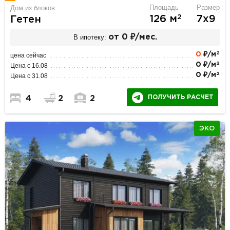
Площадь
Размер
Дом из блоков
2
126 м
7х9
Гетен
В ипотеку:
от 0 ₽/мес.
2
0
₽/м
цена сейчас
2
0 ₽/м
Цена с 16.08
2
0 ₽/м
Цена с 31.08
ПОЛУЧИТЬ РАСЧЕТ
4
2
2
ЭКО