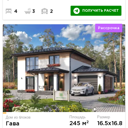
ПОЛУЧИТЬ РАСЧЕТ
4
3
2
Рассрочка
Площадь
Размер
Дом из блоков
2
245 м
16.5х16.8
Гава