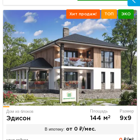
Хит продаж!
ТОП
ЭКО
Площадь
Размер
Дом из блоков
2
144 м
9х9
Эдисон
В ипотеку:
от 0 ₽/мес.
2
0
₽/м