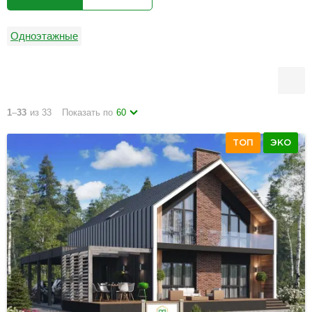
Одноэтажные
1
–
33
из 33
Показать по
60
ТОП
ЭКО