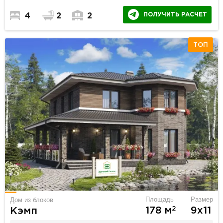
ПОЛУЧИТЬ РАСЧЕТ
4
2
2
ТОП
Площадь
Размер
Дом из блоков
2
178 м
9х11
Кэмп