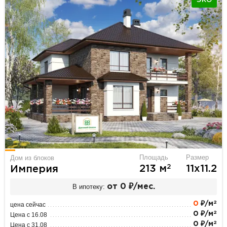
ЭКО
Площадь
Размер
Дом из блоков
2
213 м
11х11.2
Империя
В ипотеку:
от 0 ₽/мес.
2
0
₽/м
цена сейчас
2
0 ₽/м
Цена с 16.08
2
0 ₽/м
Цена с 31.08