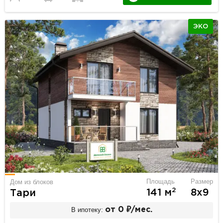
ЭКО
Площадь
Размер
Дом из блоков
2
141 м
8х9
Тари
В ипотеку:
от 0 ₽/мес.