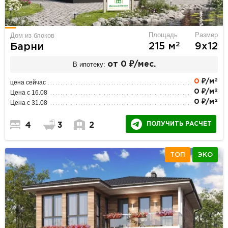
Площадь
Размер
Дом из блоков
2
215 м
9х12
Барни
В ипотеку:
от 0 ₽/мес.
2
0
₽/м
цена сейчас
2
0 ₽/м
Цена с 16.08
2
0 ₽/м
Цена с 31.08
ПОЛУЧИТЬ РАСЧЕТ
4
3
2
ТОП
ЭКО