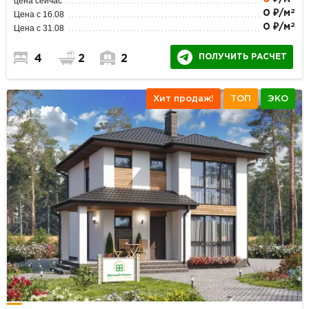
цена сейчас
2
0 ₽/м
Цена с 16.08
2
0 ₽/м
Цена с 31.08
ПОЛУЧИТЬ РАСЧЕТ
4
2
2
Хит продаж!
ТОП
ЭКО