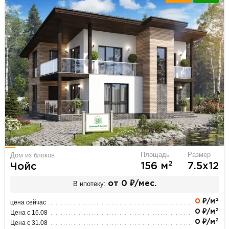
Площадь
Размер
Дом из блоков
2
156 м
7.5х12
Чойс
В ипотеку:
от 0 ₽/мес.
2
0
₽/м
цена сейчас
2
0 ₽/м
Цена с 16.08
2
0 ₽/м
Цена с 31.08