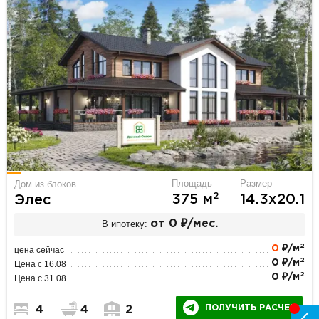
Площадь
Размер
Дом из блоков
2
375 м
14.3х20.1
Элес
В ипотеку:
от 0 ₽/мес.
2
0
₽/м
цена сейчас
2
0 ₽/м
Цена с 16.08
2
0 ₽/м
Цена с 31.08
ПОЛУЧИТЬ РАСЧЕТ
4
4
2