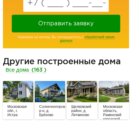
Отправить заявку
Нажимая на кнопку, Вы соглашаетесь с
обработкой своих
данных
Другие построенные дома
Все дома
(163 )
Московская
Солнечногорский
Щелковский
Московская
обл., г.
р-н, д.
район, д.
область,
Истра
Брёхово
Литвиново
Раменский
городской
округ,, ДНП
Изумрудная
Поляна