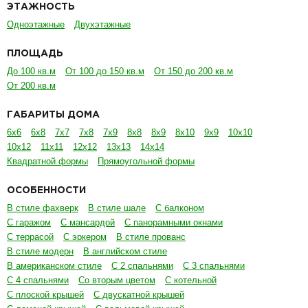
ЭТАЖНОСТЬ
Одноэтажные
Двухэтажные
ПЛОЩАДЬ
До 100 кв.м
От 100 до 150 кв.м
От 150 до 200 кв.м
От 200 кв.м
ГАБАРИТЫ ДОМА
6х6
6х8
7х7
7х8
7х9
8х8
8х9
8х10
9х9
10х10
10х12
11х11
12х12
13х13
14х14
Квадратной формы
Прямоугольной формы
ОСОБЕННОСТИ
В стиле фахверк
В стиле шале
С балконом
С гаражом
С мансардой
С панорамными окнами
С террасой
С эркером
В стиле прованс
В стиле модерн
В английском стиле
В американском стиле
С 2 спальнями
С 3 спальнями
С 4 спальнями
Со вторым цветом
С котельной
С плоской крышей
С двускатной крышей