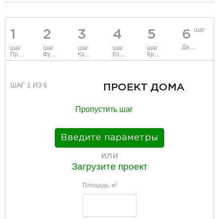
разделитель
шаг
1
2
3
4
5
6
Данные
шаг
шаг
шаг
шаг
шаг
Проект
Фундамент
Каркас и стены
Коммуникации
Крыша
ШАГ 1 ИЗ 6
ПРОЕКТ ДОМА
Пропустить шаг
Введите параметры
или
Загрузите проект
Площадь, м
2