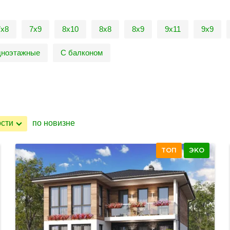
7х8
7х9
8х10
8х8
8х9
9х11
9х9
ноэтажные
С балконом
ости
по новизне
ТОП
ЭКО