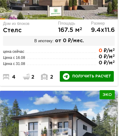
Площадь
Размер
Дом из блоков
2
167.5 м
9.4х11.6
Стелс
В ипотеку:
от 0 ₽/мес.
2
0
₽/м
цена сейчас
2
0 ₽/м
Цена с 16.08
2
0 ₽/м
Цена с 31.08
ПОЛУЧИТЬ РАСЧЕТ
4
2
2
ЭКО