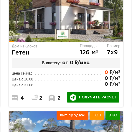
Площадь
Размер
Дом из блоков
2
126 м
7х9
Гетен
В ипотеку:
от 0 ₽/мес.
2
0
₽/м
цена сейчас
2
0 ₽/м
Цена с 16.08
2
0 ₽/м
Цена с 31.08
ПОЛУЧИТЬ РАСЧЕТ
4
2
2
Хит продаж!
ТОП
ЭКО