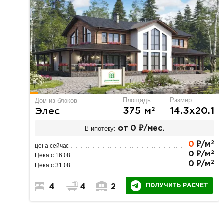
Площадь
Размер
Дом из блоков
2
375 м
14.3х20.1
Элес
В ипотеку:
от 0 ₽/мес.
2
0
₽/м
цена сейчас
2
0 ₽/м
Цена с 16.08
2
0 ₽/м
Цена с 31.08
ПОЛУЧИТЬ РАСЧЕТ
4
4
2