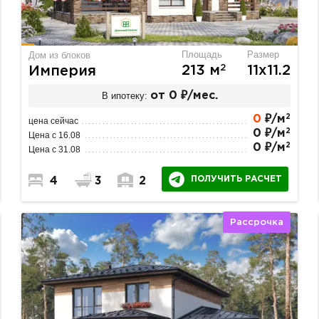
Площадь
Размер
Дом из блоков
2
213 м
11х11.2
Империя
В ипотеку:
от 0 ₽/мес.
2
0
₽/м
цена сейчас
2
0 ₽/м
Цена с 16.08
2
0 ₽/м
Цена с 31.08
ПОЛУЧИТЬ РАСЧЕТ
4
3
2
Рассрочка