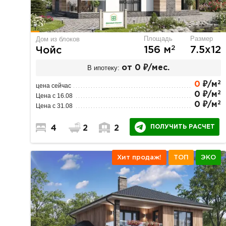
Площадь
Размер
Дом из блоков
2
156 м
7.5х12
Чойс
В ипотеку:
от 0 ₽/мес.
2
0
₽/м
цена сейчас
2
0 ₽/м
Цена с 16.08
2
0 ₽/м
Цена с 31.08
ПОЛУЧИТЬ РАСЧЕТ
4
2
2
Хит продаж!
ТОП
ЭКО