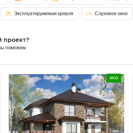
Эксплуатирумемая кровля
Слуховое окно
й проект?
мы поможем
ЭКО