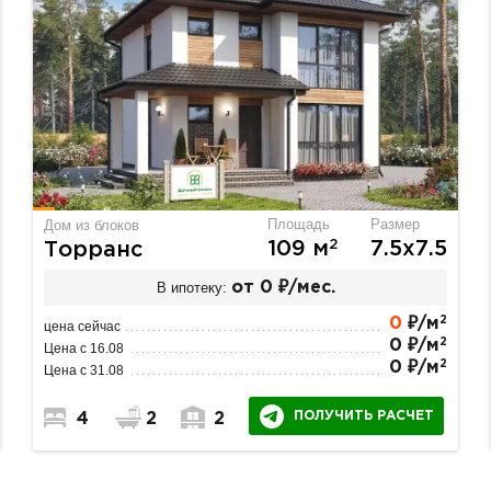
Площадь
Размер
Дом из блоков
2
109 м
7.5х7.5
Торранс
В ипотеку:
от 0 ₽/мес.
2
0
₽/м
цена сейчас
2
0 ₽/м
Цена с 16.08
2
0 ₽/м
Цена с 31.08
ПОЛУЧИТЬ РАСЧЕТ
4
2
2