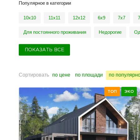
Популярное в категории
10х10
11х11
12х12
6х9
7х7
Для постоянного проживания
Недорогие
Од
ПОКАЗАТЬ ВСЕ
Сортировать
по цене
по площади
по популярн
ТОП
ЭКО