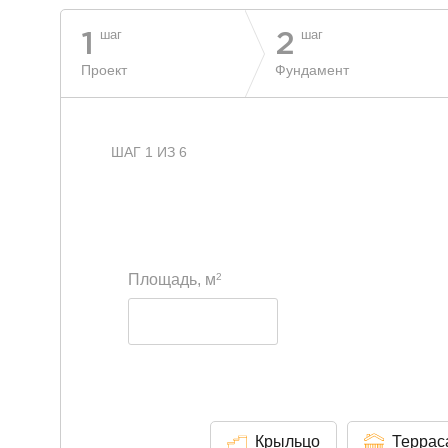
шаг
шаг
1
2
Проект
Фундамент
ШАГ 1 ИЗ 6
2
Площадь, м
Крыльцо
Террас