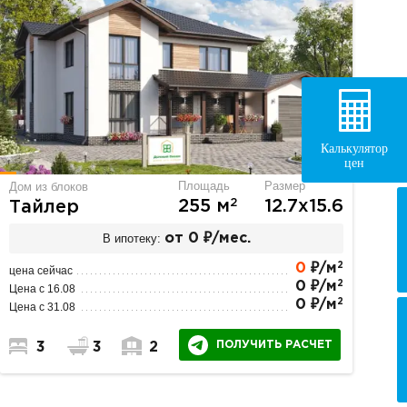
Калькулятор
цен
Площадь
Размер
Дом из блоков
2
255 м
12.7х15.6
Тайлер
В ипотеку:
от 0 ₽/мес.
2
0
₽/м
цена сейчас
2
0 ₽/м
Цена с 16.08
2
0 ₽/м
Цена с 31.08
ПОЛУЧИТЬ РАСЧЕТ
3
3
2