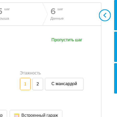
шаг
шаг
5
6
рыша
Данные
Пропустить шаг
Этажность
С мансардой
1
2
ер
Встроенный гараж