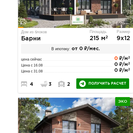
Площадь
Размер
Дом из блоков
2
215 м
9х12
Барни
В ипотеку:
от 0 ₽/мес.
2
0
₽/м
цена сейчас
2
0 ₽/м
Цена с 16.08
2
0 ₽/м
Цена с 31.08
ПОЛУЧИТЬ РАСЧЕТ
4
3
2
ЭКО