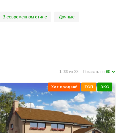
В современном стиле
Дачные
1
–
33
из 33
Показать по
60
Хит продаж!
ТОП
ЭКО