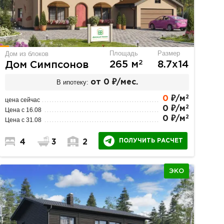
Площадь
Размер
Дом из блоков
2
265 м
8.7х14
Дом Симпсонов
В ипотеку:
от 0 ₽/мес.
2
0
₽/м
цена сейчас
2
0 ₽/м
Цена с 16.08
2
0 ₽/м
Цена с 31.08
ПОЛУЧИТЬ РАСЧЕТ
4
3
2
ЭКО