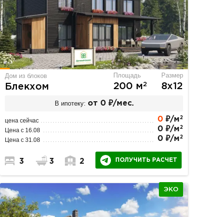
Площадь
Размер
Дом из блоков
2
200 м
8х12
Блекхом
В ипотеку:
от 0 ₽/мес.
2
0
₽/м
цена сейчас
2
0 ₽/м
Цена с 16.08
2
0 ₽/м
Цена с 31.08
ПОЛУЧИТЬ РАСЧЕТ
3
3
2
ЭКО