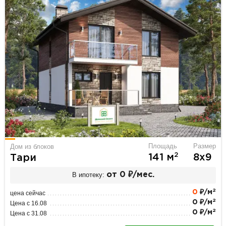
Площадь
Размер
Дом из блоков
2
141 м
8х9
Тари
В ипотеку:
от 0 ₽/мес.
2
0
₽/м
цена сейчас
2
0 ₽/м
Цена с 16.08
2
0 ₽/м
Цена с 31.08