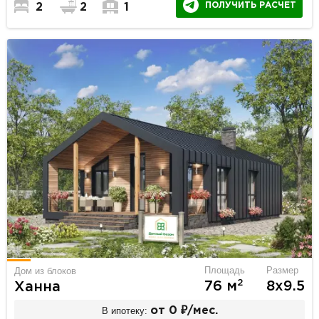
ПОЛУЧИТЬ РАСЧЕТ
2
2
1
Площадь
Размер
Дом из блоков
2
76 м
8х9.5
Ханна
В ипотеку:
от 0 ₽/мес.