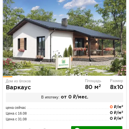
Площадь
Размер
Дом из блоков
2
80 м
8х10
Варкаус
В ипотеку:
от 0 ₽/мес.
2
0
₽/м
цена сейчас
2
0 ₽/м
Цена с 16.08
2
0 ₽/м
Цена с 31.08