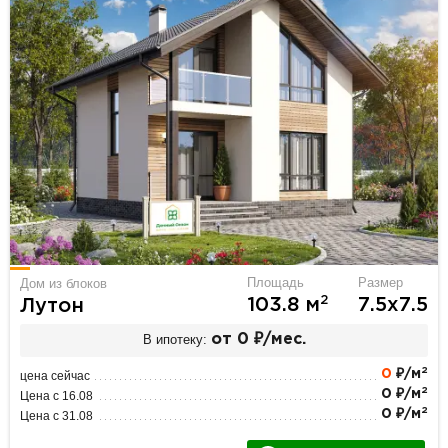
Площадь
Размер
Дом из блоков
2
103.8 м
7.5х7.5
Лутон
В ипотеку:
от 0 ₽/мес.
2
0
₽/м
цена сейчас
2
0 ₽/м
Цена с 16.08
2
0 ₽/м
Цена с 31.08