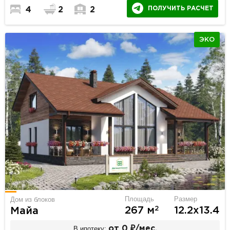
ПОЛУЧИТЬ РАСЧЕТ
4
2
2
ЭКО
Площадь
Размер
Дом из блоков
2
267 м
12.2х13.4
Майа
В ипотеку:
от 0 ₽/мес.