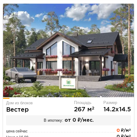
Площадь
Размер
Дом из блоков
2
267 м
14.2х14.5
Вестер
В ипотеку:
от 0 ₽/мес.
2
0
₽/м
цена сейчас
2
0 ₽/м