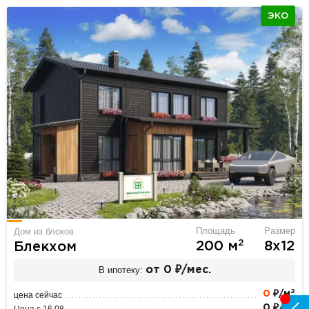
ЭКО
Площадь
Размер
Дом из блоков
2
200 м
8х12
Блекхом
В ипотеку:
от 0 ₽/мес.
2
0
₽/м
цена сейчас
2
0 ₽/м
Цена с 16.08