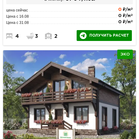
2
0
₽/м
цена сейчас
2
0 ₽/м
Цена с 16.08
2
0 ₽/м
Цена с 31.08
ПОЛУЧИТЬ РАСЧЕТ
4
3
2
ЭКО