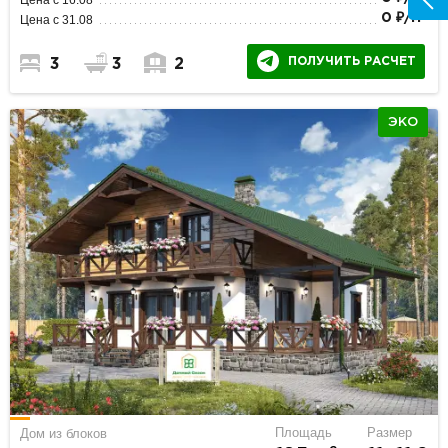
2
0 ₽/м
Цена с 31.08
ПОЛУЧИТЬ РАСЧЕТ
3
3
2
ЭКО
Площадь
Размер
Дом из блоков