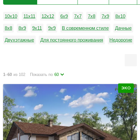
10х10
11х11
12х12
6х9
7х7
7х8
7х9
8х10
8х8
8х9
9х11
9х9
В современном стиле
Дачные
Двухэтажные
Для постоянного проживания
Недорогие
Одноэтажные
1
–
60
из 102
Показать по
60
ЭКО