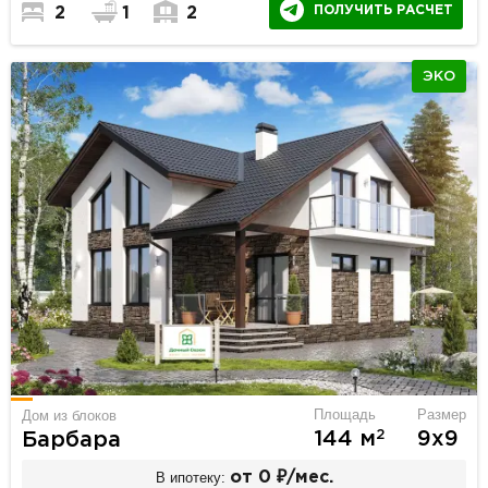
ПОЛУЧИТЬ РАСЧЕТ
2
1
2
ЭКО
Площадь
Размер
Дом из блоков
2
144 м
9х9
Барбара
В ипотеку:
от 0 ₽/мес.