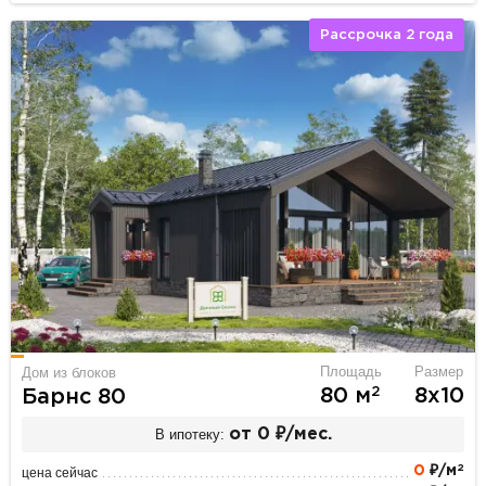
Рассрочка 2 года
Площадь
Размер
Дом из блоков
2
80 м
8х10
Барнс 80
В ипотеку:
от 0 ₽/мес.
2
0
₽/м
цена сейчас