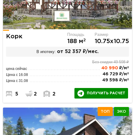
Площадь
Размер
Корк
2
188 м
10.75х10.75
В ипотеку:
от 52 357 ₽/мес.
Без скидки 49 598 ₽
2
40 990
₽/м
цена сейчас
2
46 729 ₽/м
Цена с 16.08
2
49 598 ₽/м
Цена с 31.08
ПОЛУЧИТЬ РАСЧЕТ
5
2
2
ТОП
ЭКО