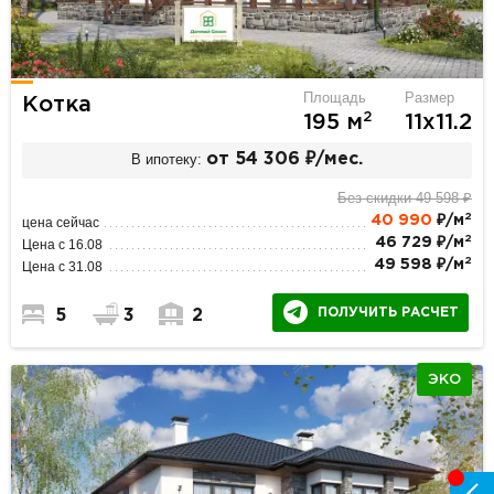
Площадь
Размер
Котка
2
195 м
11х11.2
В ипотеку:
от 54 306 ₽/мес.
Без скидки 49 598 ₽
2
40 990
₽/м
цена сейчас
2
46 729 ₽/м
Цена с 16.08
2
49 598 ₽/м
Цена с 31.08
ПОЛУЧИТЬ РАСЧЕТ
5
3
2
ЭКО