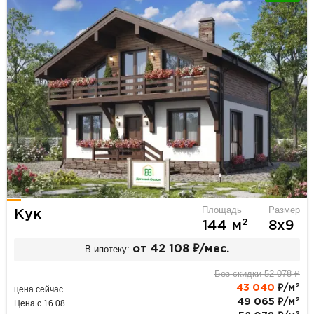
Площадь
Размер
Кук
2
144 м
8х9
В ипотеку:
от 42 108 ₽/мес.
Без скидки 52 078 ₽
2
43 040
₽/м
цена сейчас
2
49 065 ₽/м
Цена с 16.08
2