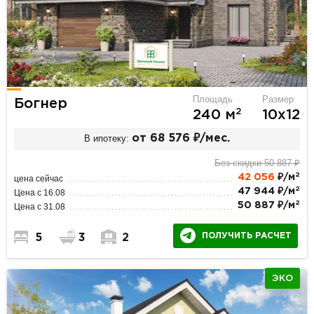
Площадь
Размер
Богнер
2
240 м
10х12
В ипотеку:
от 68 576 ₽/мес.
Без скидки 50 887 ₽
2
42 056
₽/м
цена сейчас
2
47 944 ₽/м
Цена с 16.08
2
50 887 ₽/м
Цена с 31.08
ПОЛУЧИТЬ РАСЧЕТ
5
3
2
ЭКО