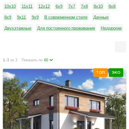
10х10
11х11
12х12
6х9
7х7
7х8
8х10
8х8
8х9
9х11
9х9
В современном стиле
Дачные
Двухэтажные
Для постоянного проживания
Недорогие
Одноэтажные
С балконом
1
–
3
из 3
Показать по
60
ТОП
ЭКО