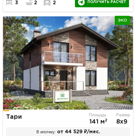
ПОЛУЧИТЬ РАСЧЕТ
3
2
2
ЭКО
Площадь
Размер
Тари
2
141 м
8х9
В ипотеку:
от 44 529 ₽/мес.