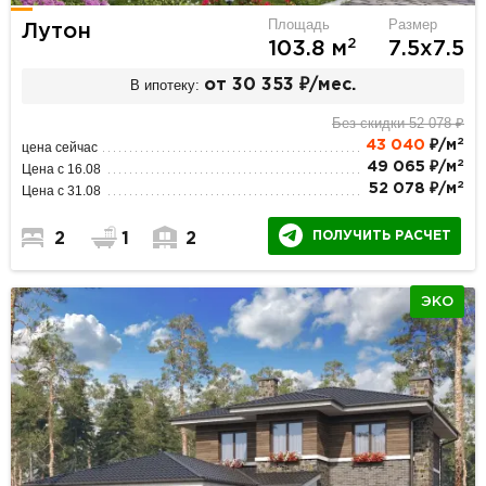
Площадь
Размер
Лутон
2
103.8 м
7.5х7.5
В ипотеку:
от 30 353 ₽/мес.
Без скидки 52 078 ₽
2
43 040
₽/м
цена сейчас
2
49 065 ₽/м
Цена с 16.08
2
52 078 ₽/м
Цена с 31.08
ПОЛУЧИТЬ РАСЧЕТ
2
1
2
ЭКО