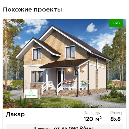
Похожие проекты
ЭКО
Площадь
Размер
Дакар
2
120 м
8х8
В ипотеку:
от 35 090 ₽/мес.