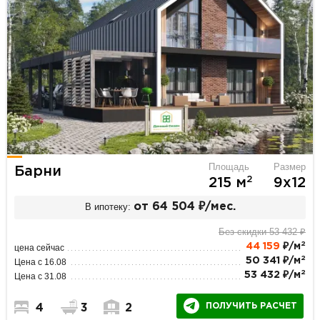
Площадь
Размер
Барни
2
215 м
9х12
В ипотеку:
от 64 504 ₽/мес.
Без скидки 53 432 ₽
2
44 159
₽/м
цена сейчас
2
50 341 ₽/м
Цена с 16.08
2
53 432 ₽/м
Цена с 31.08
ПОЛУЧИТЬ РАСЧЕТ
4
3
2