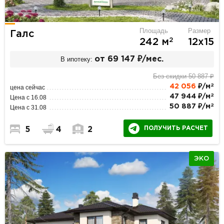
Площадь
Размер
Галс
2
242 м
12х15
В ипотеку:
от 69 147 ₽/мес.
Без скидки 50 887 ₽
2
42 056
₽/м
цена сейчас
2
47 944 ₽/м
Цена с 16.08
2
50 887 ₽/м
Цена с 31.08
ПОЛУЧИТЬ РАСЧЕТ
5
4
2
ЭКО