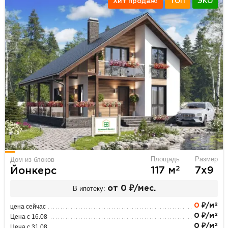
Хит продаж!
ТОП
ЭКО
Площадь
Размер
Дом из блоков
2
117 м
7х9
Йонкерс
В ипотеку:
от 0 ₽/мес.
2
0
₽/м
цена сейчас
2
0 ₽/м
Цена с 16.08
2
0 ₽/м
Цена с 31.08