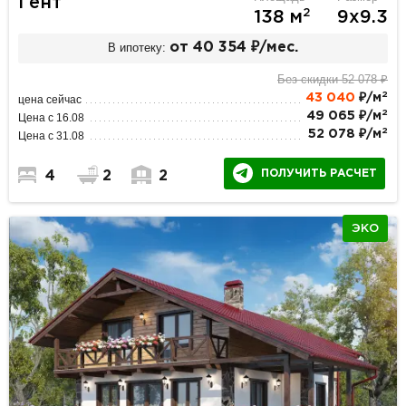
Гент
2
138 м
9х9.3
В ипотеку:
от 40 354 ₽/мес.
Без скидки 52 078 ₽
2
43 040
₽/м
цена сейчас
2
49 065 ₽/м
Цена с 16.08
2
52 078 ₽/м
Цена с 31.08
ПОЛУЧИТЬ РАСЧЕТ
4
2
2
ЭКО