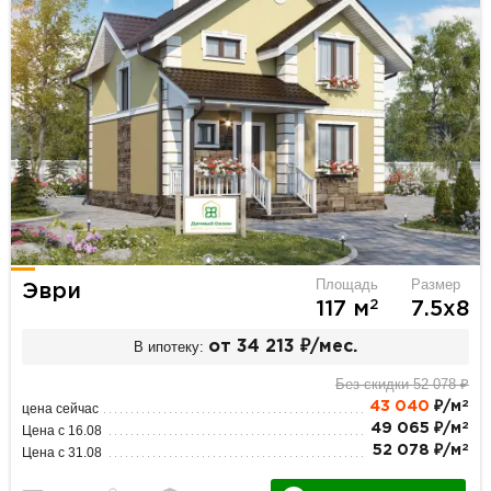
Площадь
Размер
Эври
2
117 м
7.5х8
В ипотеку:
от 34 213 ₽/мес.
Без скидки 52 078 ₽
2
43 040
₽/м
цена сейчас
2
49 065 ₽/м
Цена с 16.08
2
52 078 ₽/м
Цена с 31.08