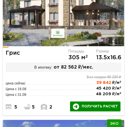
Площадь
Размер
Грис
2
305 м
13.5х16.6
В ипотеку:
от 82 562 ₽/мес.
Без скидки 48 209 ₽
2
39 842
₽/м
цена сейчас
2
45 420 ₽/м
Цена с 16.08
2
48 209 ₽/м
Цена с 31.08
ПОЛУЧИТЬ РАСЧЕТ
5
5
2
ЭКО