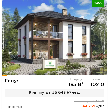
ЭКО
Площадь
Размер
Генуя
2
185 м
10х10
В ипотеку:
от 55 643 ₽/мес.
Без скидки 53 566 ₽
2
44 269
₽/м
цена сейчас