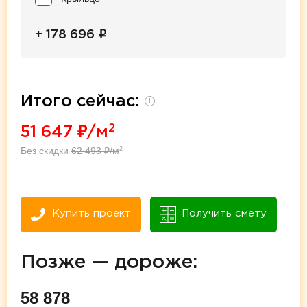
i
+ 178 696
Итого сейчас:
i
2
51 647
₽/м
Без скидки
62 493
₽/м
2
Купить проект
Получить смету
Позже — дороже:
58 878