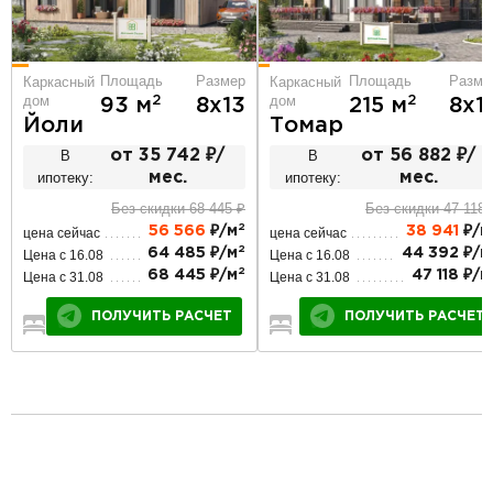
Площадь
Размер
Площадь
Разме
Каркасный
Каркасный
дом
дом
2
2
93 м
8х13
215 м
8х1
Йоли
Томар
В
от 35 742 ₽/
В
от 56 882 ₽/
ипотеку:
мес.
ипотеку:
мес.
Без скидки 68 445 ₽
Без скидки 47 118 
2
56 566
₽/м
38 941
₽/м
цена сейчас
цена сейчас
2
64 485 ₽/м
44 392 ₽/м
Цена с 16.08
Цена с 16.08
2
68 445 ₽/м
47 118 ₽/м
Цена с 31.08
Цена с 31.08
ПОЛУЧИТЬ РАСЧЕТ
ПОЛУЧИТЬ РАСЧЕТ
2
1
1
5
3
2