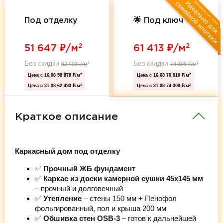
Под отделку
🌟 Под ключ 🌟
2
2
51 647
₽/м
61 413
₽/м
Без скидки
Без скидки
62 493
₽/м
74 309
₽/м
2
2
Цена с 16.08
58 878 ₽/м
Цена с 16.08
70 010 ₽/м
2
2
Цена с 31.08
62 493 ₽/м
Цена с 31.08
74 309 ₽/м
2
2
Краткое описание
Каркасный дом под отделку
✅
Прочный ЖБ фундамент
✅
Каркас из доски камерной сушки 45х145 мм
– прочный и долговечный
✅
Утепление
– стены 150 мм + Пенофол
фольгированный, пол и крыша 200 мм
✅
Обшивка стен OSB-3
– готов к дальнейшей