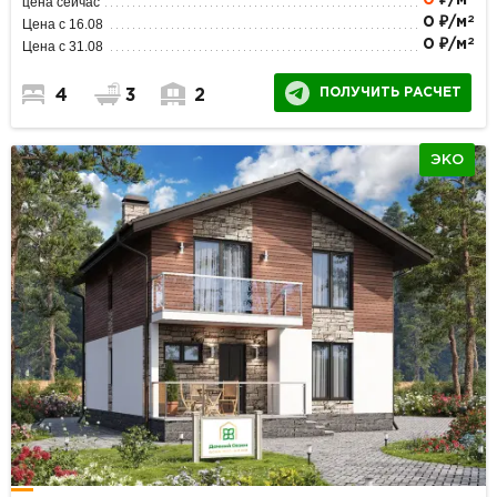
0
₽/м
цена сейчас
2
0 ₽/м
Цена с 16.08
2
0 ₽/м
Цена с 31.08
ПОЛУЧИТЬ РАСЧЕТ
4
3
2
ЭКО