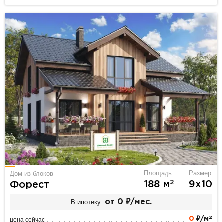
Площадь
Размер
Дом из блоков
2
188 м
9х10
Форест
В ипотеку:
от 0 ₽/мес.
2
0
₽/м
цена сейчас