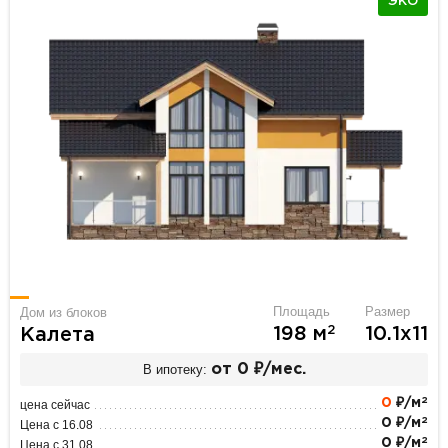
ЭКО
Площадь
Размер
Дом из блоков
2
198 м
10.1х11
Калета
В ипотеку:
от 0 ₽/мес.
2
0
₽/м
цена сейчас
2
0 ₽/м
Цена с 16.08
2
0 ₽/м
Цена с 31.08