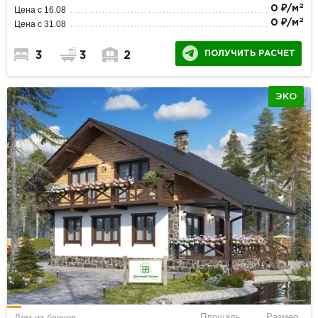
2
0 ₽/м
Цена с 16.08
2
0 ₽/м
Цена с 31.08
ПОЛУЧИТЬ РАСЧЕТ
3
3
2
ЭКО
Площадь
Размер
Дом из блоков