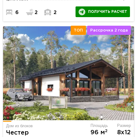
ПОЛУЧИТЬ РАСЧЕТ
6
2
2
ТОП
Рассрочка 2 года
Площадь
Размер
Дом из блоков
2
96 м
8х12
Честер