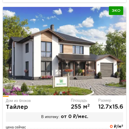
ЭКО
Площадь
Размер
Дом из блоков
2
255 м
12.7х15.6
Тайлер
В ипотеку:
от 0 ₽/мес.
2
0
₽/м
цена сейчас