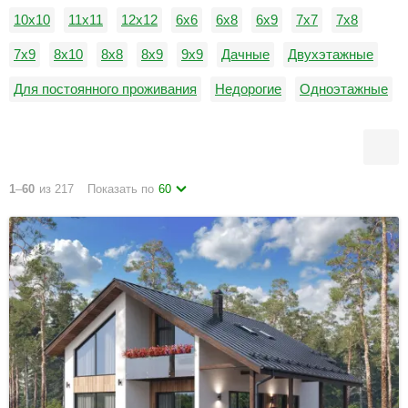
10х10
11х11
12х12
6х6
6х8
6х9
7х7
7х8
7х9
8х10
8х8
8х9
9х9
Дачные
Двухэтажные
Для постоянного проживания
Недорогие
Одноэтажные
1
–
60
из 217
Показать по
60