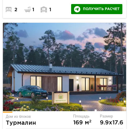
ПОЛУЧИТЬ РАСЧЕТ
2
1
1
Площадь
Размер
Дом из блоков
2
169 м
9.9х17.6
Турмалин