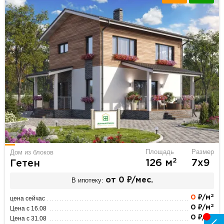
Площадь
Размер
Дом из блоков
2
126 м
7х9
Гетен
В ипотеку:
от 0 ₽/мес.
2
0
₽/м
цена сейчас
2
0 ₽/м
Цена с 16.08
2
0 ₽/м
Цена с 31.08