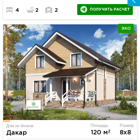
ПОЛУЧИТЬ РАСЧЕТ
4
2
2
ЭКО
Площадь
Размер
Дом из блоков
2
120 м
8х8
Дакар