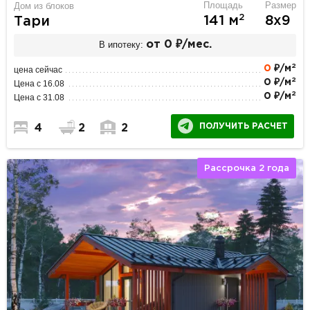
Площадь
Размер
Дом из блоков
2
141 м
8х9
Тари
В ипотеку:
от 0 ₽/мес.
2
0
₽/м
цена сейчас
2
0 ₽/м
Цена с 16.08
2
0 ₽/м
Цена с 31.08
ПОЛУЧИТЬ РАСЧЕТ
4
2
2
Рассрочка 2 года