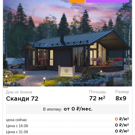
Площадь
Размер
Дом из блоков
2
72 м
8х9
Сканди 72
В ипотеку:
от 0 ₽/мес.
2
0
₽/м
цена сейчас
2
0 ₽/м
Цена с 16.08
2
0 ₽/м
Цена с 31.08