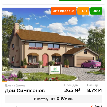
Хит продаж!
ТОП
ЭКО
Площадь
Размер
Дом из блоков
2
265 м
8.7х14
Дом Симпсонов
В ипотеку:
от 0 ₽/мес.
2