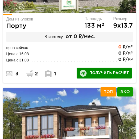
Площадь
Размер
Дом из блоков
2
133 м
9х13.7
Порту
В ипотеку:
от 0 ₽/мес.
2
0
₽/м
цена сейчас
2
0 ₽/м
Цена с 16.08
2
0 ₽/м
Цена с 31.08
ПОЛУЧИТЬ РАСЧЕТ
3
2
1
ТОП
ЭКО