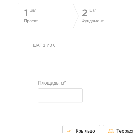
шаг
шаг
1
2
Проект
Фундамент
ШАГ 1 ИЗ 6
2
Площадь, м
Крыльцо
Террас