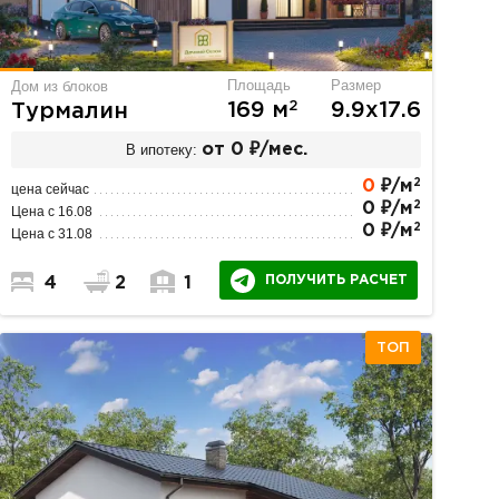
Площадь
Размер
Дом из блоков
2
169 м
9.9х17.6
Турмалин
В ипотеку:
от 0 ₽/мес.
2
0
₽/м
цена сейчас
2
0 ₽/м
Цена с 16.08
2
0 ₽/м
Цена с 31.08
ПОЛУЧИТЬ РАСЧЕТ
4
2
1
ТОП