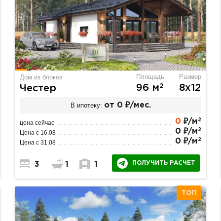
Площадь
Размер
Дом из блоков
2
96 м
8х12
Честер
В ипотеку:
от 0 ₽/мес.
2
0
₽/м
цена сейчас
2
0 ₽/м
Цена с 16.08
2
0 ₽/м
Цена с 31.08
ПОЛУЧИТЬ РАСЧЕТ
3
1
1
ТОП