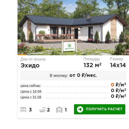
Площадь
Размер
Дом из блоков
2
132 м
14х14
Эхидо
В ипотеку:
от 0 ₽/мес.
2
0
₽/м
цена сейчас
2
0 ₽/м
Цена с 16.08
2
0 ₽/м
Цена с 31.08
ПОЛУЧИТЬ РАСЧЕТ
3
2
1