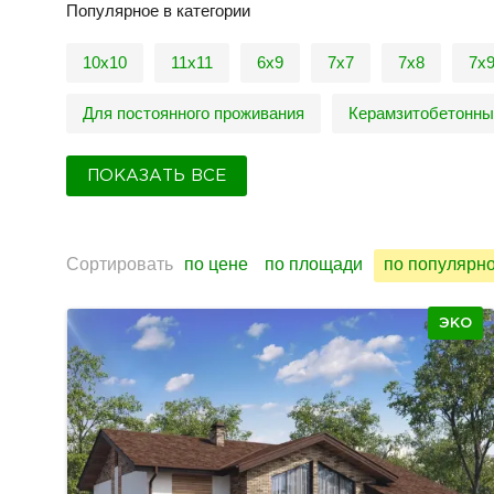
Популярное в категории
10х10
11х11
6х9
7х7
7х8
7х
Для постоянного проживания
Керамзитобетонны
ПОКАЗАТЬ ВСЕ
Сортировать
по цене
по площади
по популярн
ЭКО