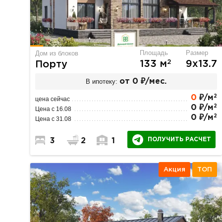
Площадь
Размер
Дом из блоков
2
133 м
9х13.7
Порту
В ипотеку:
от 0 ₽/мес.
2
0
₽/м
цена сейчас
2
0 ₽/м
Цена с 16.08
2
0 ₽/м
Цена с 31.08
ПОЛУЧИТЬ РАСЧЕТ
3
2
1
Акция
ТОП