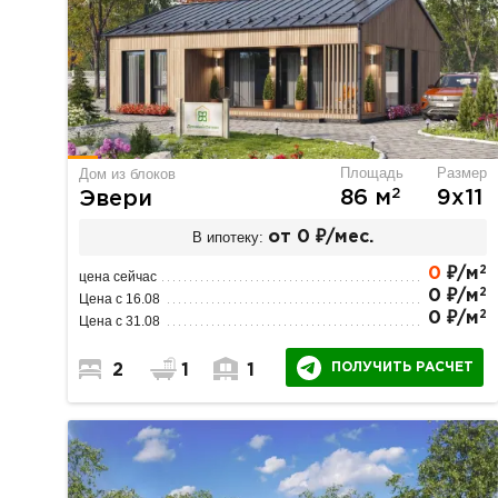
Площадь
Размер
Дом из блоков
2
86 м
9х11
Эвери
В ипотеку:
от 0 ₽/мес.
2
0
₽/м
цена сейчас
2
0 ₽/м
Цена с 16.08
2
0 ₽/м
Цена с 31.08
ПОЛУЧИТЬ РАСЧЕТ
2
1
1