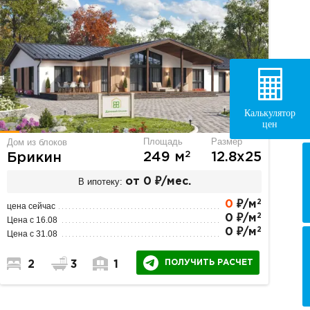
Калькулятор
цен
Площадь
Размер
Дом из блоков
2
249 м
12.8х25
Брикин
В ипотеку:
от 0 ₽/мес.
2
0
₽/м
цена сейчас
2
0 ₽/м
Цена с 16.08
2
0 ₽/м
Цена с 31.08
ПОЛУЧИТЬ РАСЧЕТ
2
3
1