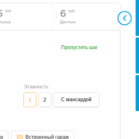
шаг
шаг
5
6
рыша
Данные
Пропустить шаг
Этажность
С мансардой
1
2
ер
Встроенный гараж