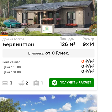
Площадь
Размер
Дом из блоков
2
126 м
9х14
Берлингтон
В ипотеку:
от 0 ₽/мес.
2
0
₽/м
цена сейчас
2
0 ₽/м
Цена с 16.08
2
0 ₽/м
Цена с 31.08
ПОЛУЧИТЬ РАСЧЕТ
3
2
1