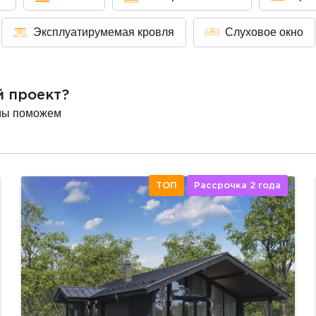
Эксплуатирумемая кровля
Слуховое окно
й проект?
мы поможем
ТОП
Рассрочка 2 года