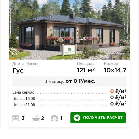
Площадь
Размер
Дом из блоков
2
121 м
10х14.7
Гус
В ипотеку:
от 0 ₽/мес.
2
0
₽/м
цена сейчас
2
0 ₽/м
Цена с 16.08
2
0 ₽/м
Цена с 31.08
ПОЛУЧИТЬ РАСЧЕТ
3
2
1