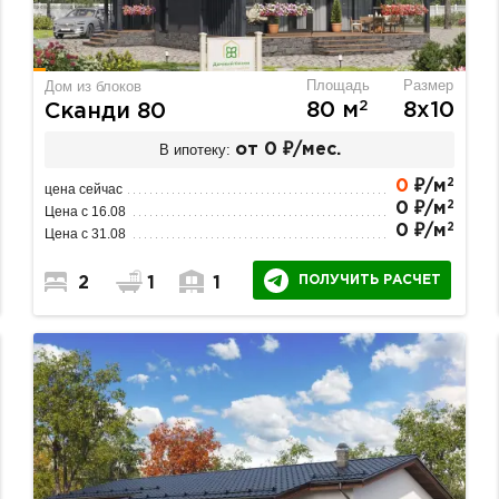
Площадь
Размер
Дом из блоков
2
80 м
8х10
Сканди 80
В ипотеку:
от 0 ₽/мес.
2
0
₽/м
цена сейчас
2
0 ₽/м
Цена с 16.08
2
0 ₽/м
Цена с 31.08
ПОЛУЧИТЬ РАСЧЕТ
2
1
1