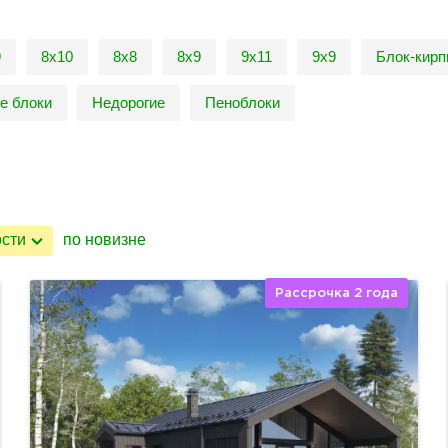
9
8х10
8х8
8х9
9х11
9х9
Блок-кир
е блоки
Недорогие
Пеноблоки
ости
по новизне
Рассрочка 2 года