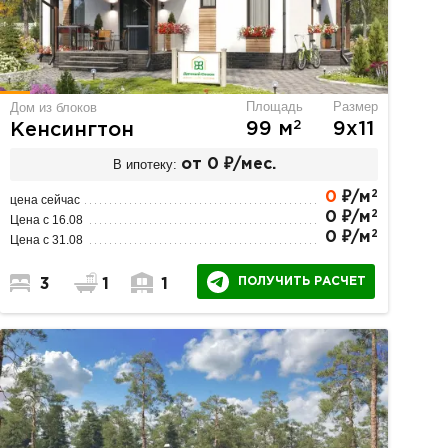
Площадь
Размер
Дом из блоков
2
99 м
9х11
Кенсингтон
В ипотеку:
от 0 ₽/мес.
2
0
₽/м
цена сейчас
2
0 ₽/м
Цена с 16.08
2
0 ₽/м
Цена с 31.08
ПОЛУЧИТЬ РАСЧЕТ
3
1
1