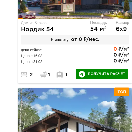
Площадь
Размер
Дом из блоков
2
54 м
6х9
Нордик 54
В ипотеку:
от 0 ₽/мес.
2
0
₽/м
цена сейчас
2
0 ₽/м
Цена с 16.08
2
0 ₽/м
Цена с 31.08
ПОЛУЧИТЬ РАСЧЕТ
2
1
1
ТОП