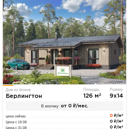
Площадь
Размер
Дом из блоков
2
126 м
9х14
Берлингтон
В ипотеку:
от 0 ₽/мес.
2
0
₽/м
цена сейчас
2
0 ₽/м
Цена с 16.08
2
0 ₽/м
Цена с 31.08