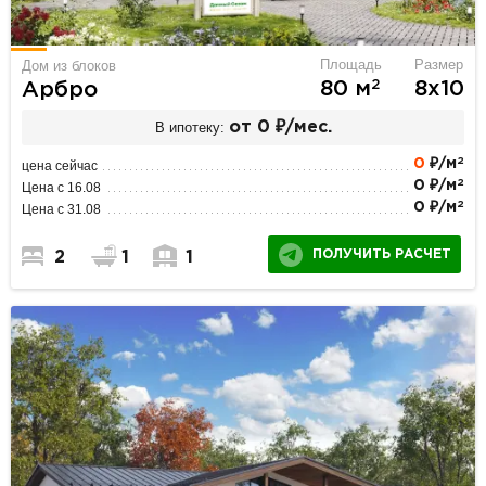
Площадь
Размер
Дом из блоков
2
80 м
8х10
Арбро
В ипотеку:
от 0 ₽/мес.
2
0
₽/м
цена сейчас
2
0 ₽/м
Цена с 16.08
2
0 ₽/м
Цена с 31.08
ПОЛУЧИТЬ РАСЧЕТ
2
1
1