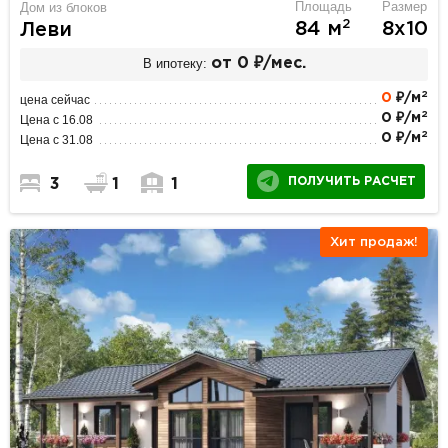
Площадь
Размер
Дом из блоков
2
84 м
8х10
Леви
В ипотеку:
от 0 ₽/мес.
2
0
₽/м
цена сейчас
2
0 ₽/м
Цена с 16.08
2
0 ₽/м
Цена с 31.08
ПОЛУЧИТЬ РАСЧЕТ
3
1
1
Хит продаж!