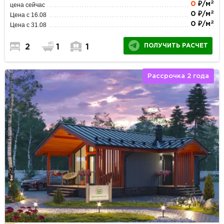
2
0
₽/м
цена сейчас
2
0 ₽/м
Цена с 16.08
2
0 ₽/м
Цена с 31.08
ПОЛУЧИТЬ РАСЧЕТ
2
1
1
Рассрочка 2 года