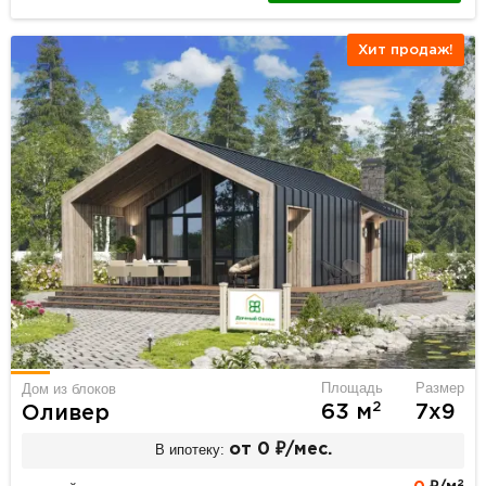
Хит продаж!
Площадь
Размер
Дом из блоков
2
63 м
7х9
Оливер
В ипотеку:
от 0 ₽/мес.
2