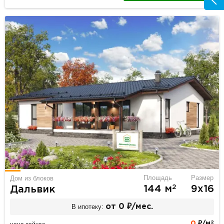
Площадь
Размер
Дом из блоков
2
144 м
9х16
Дальвик
В ипотеку:
от 0 ₽/мес.
2
0
₽/м