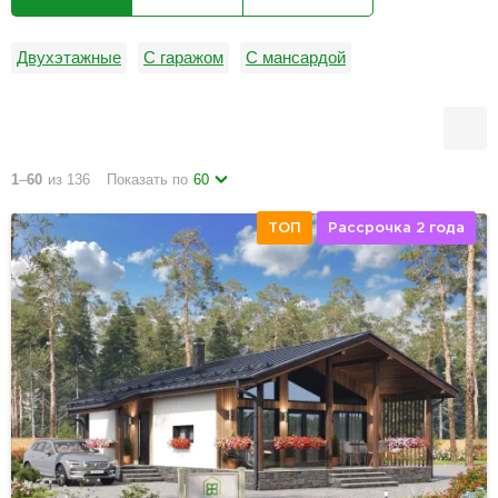
Двухэтажные
С гаражом
С мансардой
1
–
60
из 136
Показать по
60
ТОП
Рассрочка 2 года