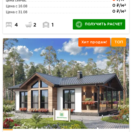
цена сейчас
2
0 ₽/м
Цена с 16.08
2
0 ₽/м
Цена с 31.08
ПОЛУЧИТЬ РАСЧЕТ
4
2
1
Хит продаж!
ТОП