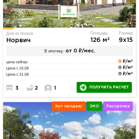
Площадь
Размер
Дом из блоков
2
126 м
9х15
Норвич
В ипотеку:
от 0 ₽/мес.
2
0
₽/м
цена сейчас
2
0 ₽/м
Цена с 16.08
2
0 ₽/м
Цена с 31.08
ПОЛУЧИТЬ РАСЧЕТ
3
2
1
Хит продаж!
ЭКО
Рассрочка