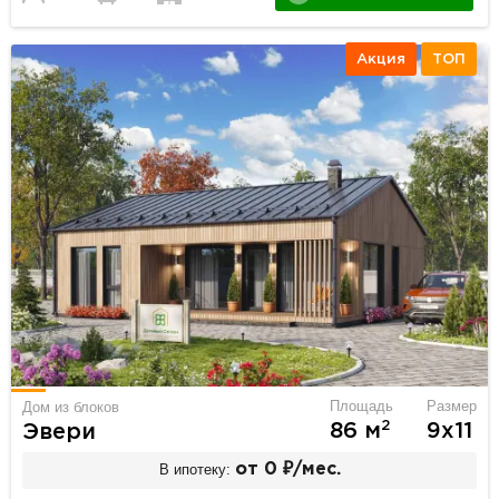
Акция
ТОП
Площадь
Размер
Дом из блоков
2
86 м
9х11
Эвери
В ипотеку:
от 0 ₽/мес.