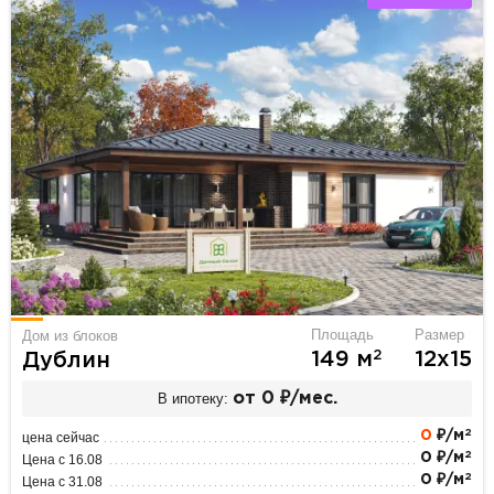
Площадь
Размер
Дом из блоков
2
149 м
12х15
Дублин
В ипотеку:
от 0 ₽/мес.
2
0
₽/м
цена сейчас
2
0 ₽/м
Цена с 16.08
2
0 ₽/м
Цена с 31.08