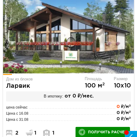
Площадь
Размер
Дом из блоков
2
100 м
10х10
Ларвик
В ипотеку:
от 0 ₽/мес.
2
0
₽/м
цена сейчас
2
0 ₽/м
Цена с 16.08
2
0 ₽/м
Цена с 31.08
ПОЛУЧИТЬ РАСЧЕТ
2
1
1