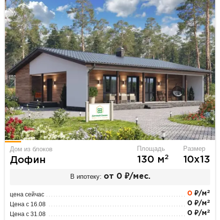
Площадь
Размер
Дом из блоков
2
130 м
10х13
Дофин
В ипотеку:
от 0 ₽/мес.
2
0
₽/м
цена сейчас
2
0 ₽/м
Цена с 16.08
2
0 ₽/м
Цена с 31.08