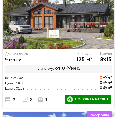
Площадь
Размер
Дом из блоков
2
125 м
8х15
Челси
В ипотеку:
от 0 ₽/мес.
2
0
₽/м
цена сейчас
2
0 ₽/м
Цена с 16.08
2
0 ₽/м
Цена с 31.08
ПОЛУЧИТЬ РАСЧЕТ
3
2
1
Рассрочка