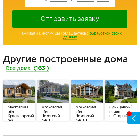
Отправить заявку
Нажимая на кнопку, Вы соглашаетесь с
обработкой своих
данных
Другие построенные дома
Все дома
(163 )
Московская
Московская
Московская
Одинцовский
обл,
обл,
обл,
район,
Красногорский
Чеховский
Чеховский
п. Старый Город
р-н,
р-н, СП
р-н, СНТ
Нефедьево
Баранцевское
Орлиные
холмы
разделитель