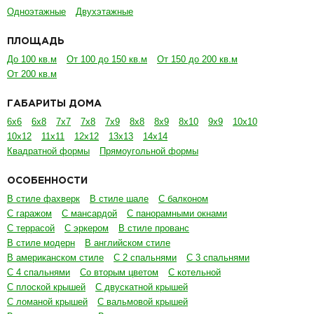
Одноэтажные
Двухэтажные
ПЛОЩАДЬ
До 100 кв.м
От 100 до 150 кв.м
От 150 до 200 кв.м
От 200 кв.м
ГАБАРИТЫ ДОМА
6х6
6х8
7х7
7х8
7х9
8х8
8х9
8х10
9х9
10х10
10х12
11х11
12х12
13х13
14х14
Квадратной формы
Прямоугольной формы
ОСОБЕННОСТИ
В стиле фахверк
В стиле шале
С балконом
С гаражом
С мансардой
С панорамными окнами
С террасой
С эркером
В стиле прованс
В стиле модерн
В английском стиле
В американском стиле
С 2 спальнями
С 3 спальнями
С 4 спальнями
Со вторым цветом
С котельной
С плоской крышей
С двускатной крышей
С ломаной крышей
С вальмовой крышей