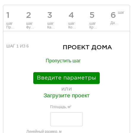
шаг
1
2
3
4
5
6
Данные
шаг
шаг
шаг
шаг
шаг
Проект
Фундамент
Каркас и стены
Коммуникации
Крыша
ШАГ 1 ИЗ 6
ПРОЕКТ ДОМА
Пропустить шаг
Введите параметры
или
Загрузите проект
Площадь, м
2
Линейный размер, м