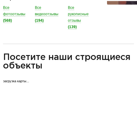
Все
Все
Все
фотоотзывы
видеоотзывы
рукописные
(568)
(194)
отзывы
(139)
разделитель
Посетите наши строящиеся
объекты
загрузка карты...