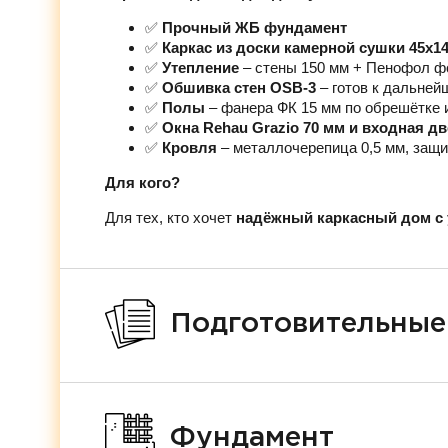
✅
Прочный ЖБ фундамент
✅
Каркас из доски камерной сушки 45х1
✅
Утепление
– стены 150 мм + Пенофол ф
✅
Обшивка стен OSB-3
– готов к дальней
✅
Полы
– фанера ФК 15 мм по обрешётке 
✅
Окна Rehau Grazio 70 мм и входная д
✅
Кровля
– металлочерепица 0,5 мм, защи
Для кого?
Для тех, кто хочет
надёжный каркасный дом с 
Подготовительные
Фундамент