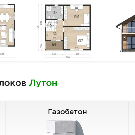
блоков
Лутон
Газобетон