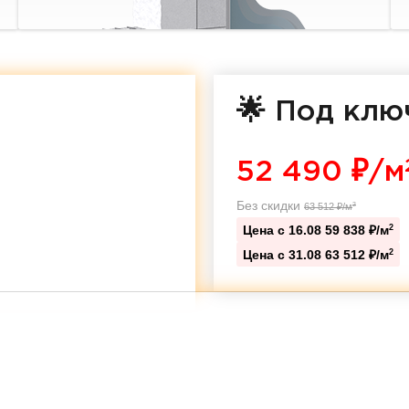
🌟 Под клю
52 490
₽/м
Без скидки
63 512
₽/м
2
Цена с 16.08
59 838 ₽/м
2
Цена с 31.08
63 512 ₽/м
2