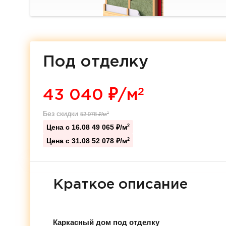
Под отделку
2
43 040
₽/м
Без скидки
52 078
₽/м
2
Цена с 16.08
49 065 ₽/м
2
Цена с 31.08
52 078 ₽/м
2
Краткое описание
Каркасный дом под отделку