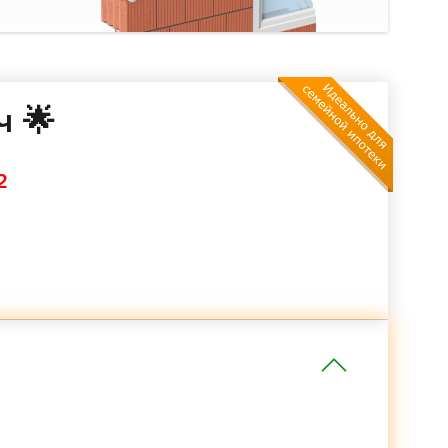
ч 🌟
2