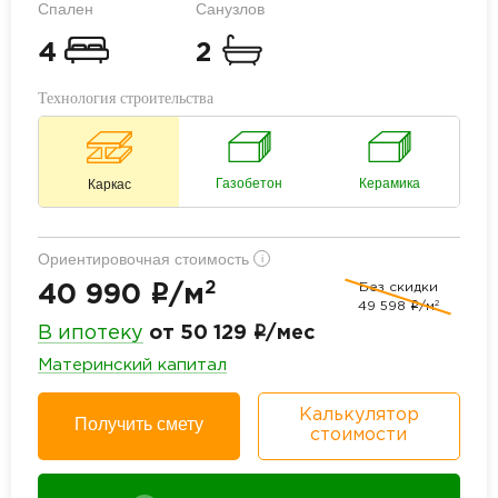
Спален
Санузлов
4
2
Технология строительства
Газобетон
Керамика
Каркас
Ориентировочная стоимость
i
2
Без скидки
i
40 990
/м
2
49 598
i
/м
i
В ипотеку
от 50 129
/мес
Материнский капитал
Калькулятор
Получить смету
стоимости