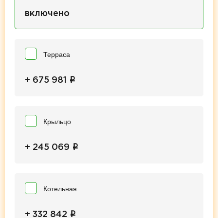
включено
Терраса
i
+ 675 981
Крыльцо
i
+ 245 069
Котельная
i
+ 332 842