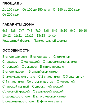
ПЛОЩАДЬ
До 100 кв.м
От 100 до 150 кв.м
От 150 до 200 кв.м
От 200 кв.м
ГАБАРИТЫ ДОМА
6х6
6х8
7х7
7х8
7х9
8х8
8х9
8х10
9х9
10х10
10х12
11х11
12х12
13х13
14х14
Квадратной формы
Прямоугольной формы
ОСОБЕННОСТИ
В стиле фахверк
В стиле шале
С балконом
С гаражом
С мансардой
С панорамными окнами
С террасой
С эркером
В стиле прованс
В стиле модерн
В английском стиле
В американском стиле
С 2 спальнями
С 3 спальнями
С 4 спальнями
Со вторым цветом
С котельной
С плоской крышей
С двускатной крышей
С ломаной крышей
С вальмовой крышей
В канадском стиле
В классическом стиле
В современном стиле
В финском стиле