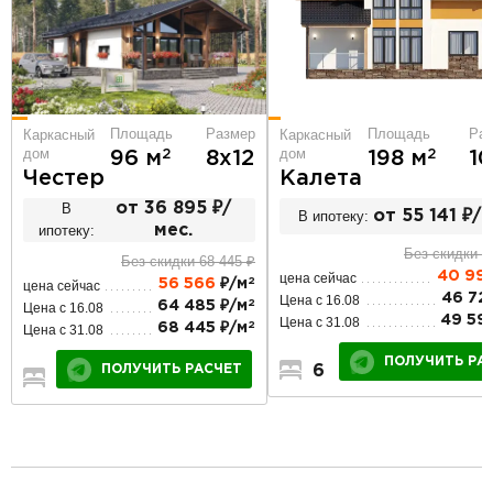
Площадь
Размер
Площадь
Ра
Каркасный
Каркасный
дом
дом
2
2
96 м
8х12
198 м
10
Честер
Калета
В
от 36 895 ₽/
В ипотеку:
от 55 141 ₽/м
ипотеку:
мес.
Без скидки 4
Без скидки 68 445 ₽
40 99
цена сейчас
2
56 566
₽/м
цена сейчас
46 72
Цена с 16.08
2
64 485 ₽/м
Цена с 16.08
49 59
Цена с 31.08
2
68 445 ₽/м
Цена с 31.08
ПОЛУЧИТЬ РА
ПОЛУЧИТЬ РАСЧЕТ
6
2
2
3
1
1