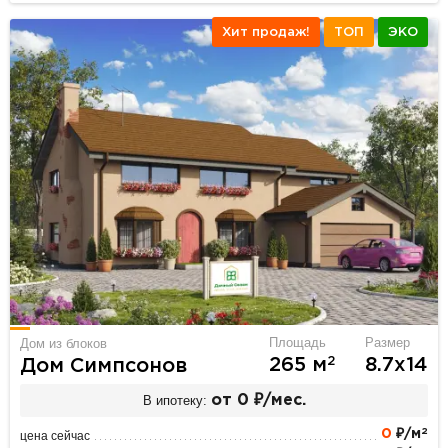
Хит продаж!
ТОП
ЭКО
Площадь
Размер
Дом из блоков
2
265 м
8.7х14
Дом Симпсонов
В ипотеку:
от 0 ₽/мес.
2
0
₽/м
цена сейчас