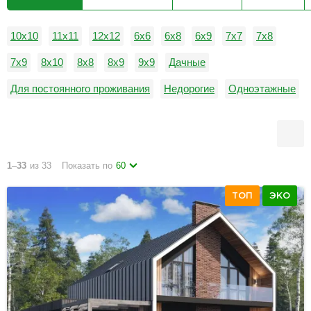
10х10
11х11
12х12
6х6
6х8
6х9
7х7
7х8
7х9
8х10
8х8
8х9
9х9
Дачные
Для постоянного проживания
Недорогие
Одноэтажные
С гаражом
1
–
33
из 33
Показать по
60
ТОП
ЭКО