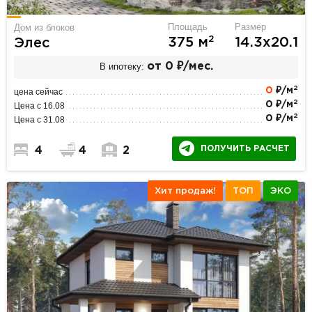
Площадь
Размер
Дом из блоков
2
375 м
14.3х20.1
Элес
В ипотеку:
от 0 ₽/мес.
2
0
₽/м
цена сейчас
2
0 ₽/м
Цена с 16.08
2
0 ₽/м
Цена с 31.08
ПОЛУЧИТЬ РАСЧЕТ
4
4
2
Хит продаж!
ТОП
ЭКО