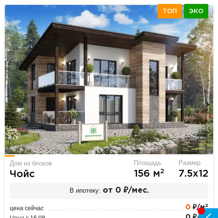
ТОП
ЭКО
Площадь
Размер
Дом из блоков
2
156 м
7.5х12
Чойс
В ипотеку:
от 0 ₽/мес.
2
0
₽/м
цена сейчас
2
0 ₽/м
Цена с 16.08