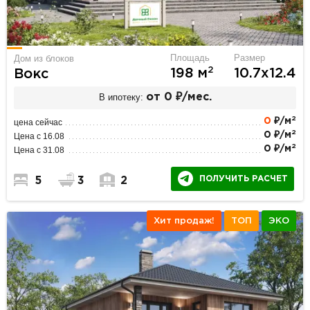
Площадь
Размер
Дом из блоков
2
198 м
10.7х12.4
Вокс
В ипотеку:
от 0 ₽/мес.
2
0
₽/м
цена сейчас
2
0 ₽/м
Цена с 16.08
2
0 ₽/м
Цена с 31.08
ПОЛУЧИТЬ РАСЧЕТ
5
3
2
Хит продаж!
ТОП
ЭКО