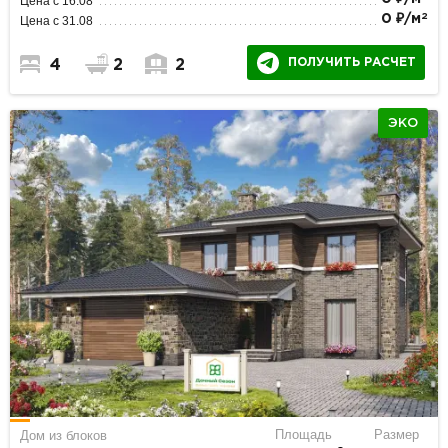
Цена с 16.08
2
0 ₽/м
Цена с 31.08
ПОЛУЧИТЬ РАСЧЕТ
4
2
2
ЭКО
Площадь
Размер
Дом из блоков