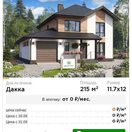
Площадь
Размер
Дом из блоков
2
215 м
11.7х12
Дакка
В ипотеку:
от 0 ₽/мес.
2
0
₽/м
цена сейчас
2
0 ₽/м
Цена с 16.08
2
0 ₽/м
Цена с 31.08