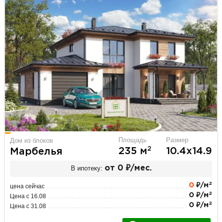
Площадь
Размер
Дом из блоков
2
235 м
10.4х14.9
Марбелья
В ипотеку:
от 0 ₽/мес.
2
0
₽/м
цена сейчас
2
0 ₽/м
Цена с 16.08
2
0 ₽/м
Цена с 31.08