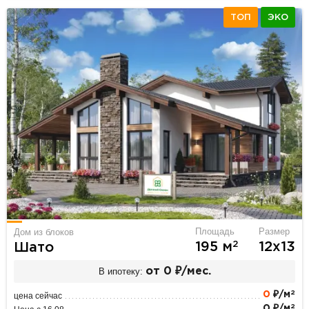
ТОП
ЭКО
Площадь
Размер
Дом из блоков
2
195 м
12х13
Шато
В ипотеку:
от 0 ₽/мес.
2
0
₽/м
цена сейчас
2
0 ₽/м