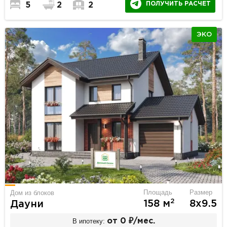
ПОЛУЧИТЬ РАСЧЕТ
5
2
2
ЭКО
Площадь
Размер
Дом из блоков
2
158 м
8х9.5
Дауни
В ипотеку:
от 0 ₽/мес.