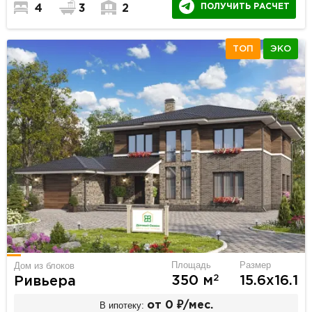
ПОЛУЧИТЬ РАСЧЕТ
4
3
2
ТОП
ЭКО
Площадь
Размер
Дом из блоков
2
350 м
15.6х16.1
Ривьера
В ипотеку:
от 0 ₽/мес.