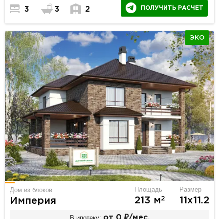
ПОЛУЧИТЬ РАСЧЕТ
3
3
2
ЭКО
Площадь
Размер
Дом из блоков
2
213 м
11х11.2
Империя
В ипотеку:
от 0 ₽/мес.