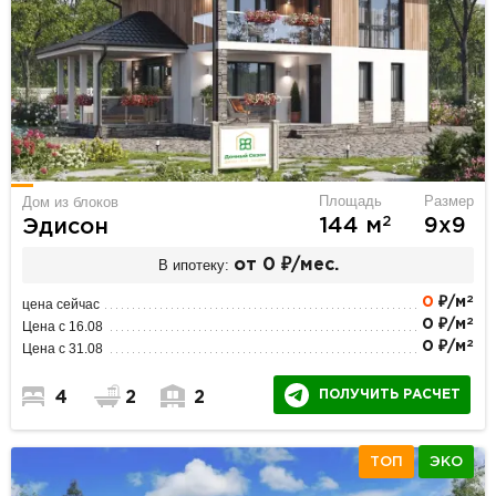
Площадь
Размер
Дом из блоков
2
144 м
9х9
Эдисон
В ипотеку:
от 0 ₽/мес.
2
0
₽/м
цена сейчас
2
0 ₽/м
Цена с 16.08
2
0 ₽/м
Цена с 31.08
ПОЛУЧИТЬ РАСЧЕТ
4
2
2
ТОП
ЭКО