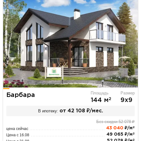
Площадь
Размер
Барбара
2
144 м
9х9
В ипотеку:
от 42 108 ₽/мес.
Без скидки 52 078 ₽
2
43 040
₽/м
цена сейчас
2
49 065 ₽/м
Цена с 16.08
2
52 078 ₽/м