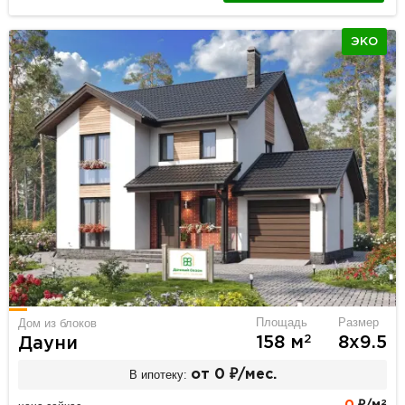
ЭКО
Площадь
Размер
Дом из блоков
2
158 м
8х9.5
Дауни
В ипотеку:
от 0 ₽/мес.
2