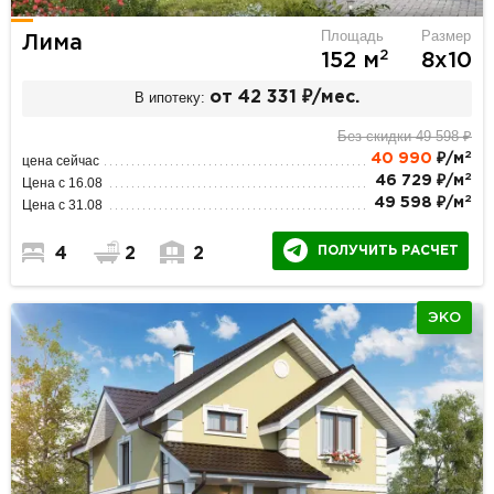
Площадь
Размер
Лима
2
152 м
8х10
В ипотеку:
от 42 331 ₽/мес.
Без скидки 49 598 ₽
2
40 990
₽/м
цена сейчас
2
46 729 ₽/м
Цена с 16.08
2
49 598 ₽/м
Цена с 31.08
ПОЛУЧИТЬ РАСЧЕТ
4
2
2
ЭКО