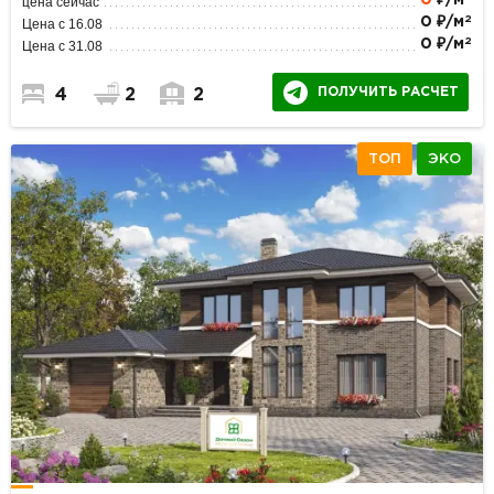
0
₽/м
цена сейчас
2
0 ₽/м
Цена с 16.08
2
0 ₽/м
Цена с 31.08
ПОЛУЧИТЬ РАСЧЕТ
4
2
2
ТОП
ЭКО