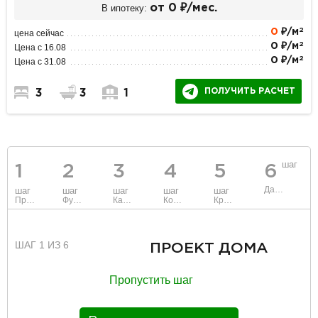
В ипотеку:
от 0 ₽/мес.
2
0
₽/м
цена сейчас
2
0 ₽/м
Цена с 16.08
2
0 ₽/м
Цена с 31.08
ПОЛУЧИТЬ РАСЧЕТ
3
3
1
шаг
1
2
3
4
5
6
Данные
шаг
шаг
шаг
шаг
шаг
Проект
Фундамент
Каркас и стены
Коммуникации
Крыша
ШАГ 1 ИЗ 6
ПРОЕКТ ДОМА
Пропустить шаг