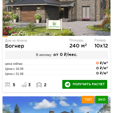
Площадь
Размер
Дом из блоков
2
240 м
10х12
Богнер
В ипотеку:
от 0 ₽/мес.
2
0
₽/м
цена сейчас
2
0 ₽/м
Цена с 16.08
2
0 ₽/м
Цена с 31.08
ПОЛУЧИТЬ РАСЧЕТ
5
3
2
ТОП
ЭКО