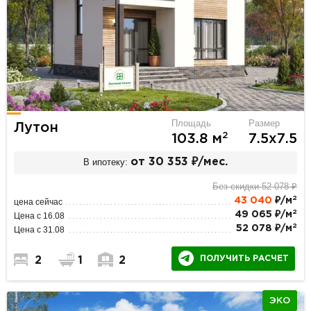
Площадь
Размер
Лутон
2
103.8 м
7.5х7.5
В ипотеку:
от 30 353 ₽/мес.
Без скидки 52 078 ₽
2
43 040
₽/м
цена сейчас
2
49 065 ₽/м
Цена с 16.08
2
52 078 ₽/м
Цена с 31.08
ПОЛУЧИТЬ РАСЧЕТ
2
1
2
ЭКО