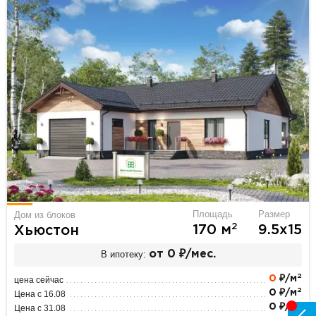
Площадь
Размер
Дом из блоков
2
170 м
9.5х15
Хьюстон
В ипотеку:
от 0 ₽/мес.
2
0
₽/м
цена сейчас
2
0 ₽/м
Цена с 16.08
2
0 ₽/м
Цена с 31.08