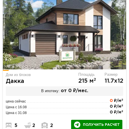
Площадь
Размер
Дом из блоков
2
215 м
11.7х12
Дакка
В ипотеку:
от 0 ₽/мес.
2
0
₽/м
цена сейчас
2
0 ₽/м
Цена с 16.08
2
0 ₽/м
Цена с 31.08
ПОЛУЧИТЬ РАСЧЕТ
5
2
2