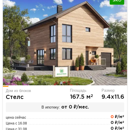
ЭКО
Площадь
Размер
Дом из блоков
2
167.5 м
9.4х11.6
Стелс
В ипотеку:
от 0 ₽/мес.
2
0
₽/м
цена сейчас
2
0 ₽/м
Цена с 16.08
2
0 ₽/м
Цена с 31.08