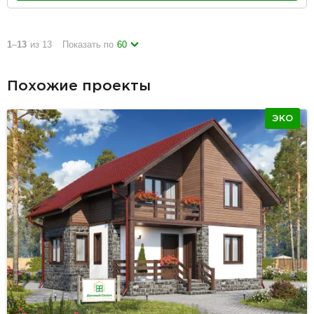
1
–
13
из 13
Показать по
60
Похожие проекты
ЭКО