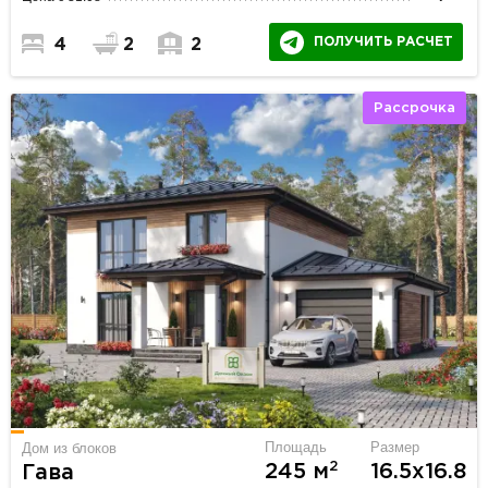
ПОЛУЧИТЬ РАСЧЕТ
4
2
2
Рассрочка
Площадь
Размер
Дом из блоков
2
245 м
16.5х16.8
Гава