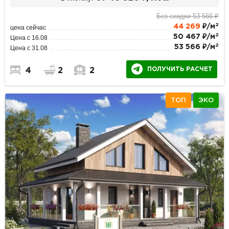
Без скидки 53 566 ₽
2
44 269
₽/м
цена сейчас
2
50 467 ₽/м
Цена с 16.08
2
53 566 ₽/м
Цена с 31.08
ПОЛУЧИТЬ РАСЧЕТ
4
2
2
ТОП
ЭКО