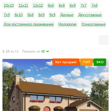
10х10
11х11
12х12
6х6
6х8
6х9
7х7
7х8
7х9
8х10
8х8
8х9
9х9
Дачные
Двухэтажные
Для постоянного проживания
Недорогие
Одноэтажные
1
–
13
из 13
Показать по
60
Хит продаж!
ТОП
ЭКО