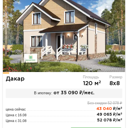
Площадь
Размер
Дакар
2
120 м
8х8
В ипотеку:
от 35 090 ₽/мес.
Без скидки 52 078 ₽
2
43 040
₽/м
цена сейчас
2
49 065 ₽/м
Цена с 16.08
2
52 078 ₽/м
Цена с 31.08