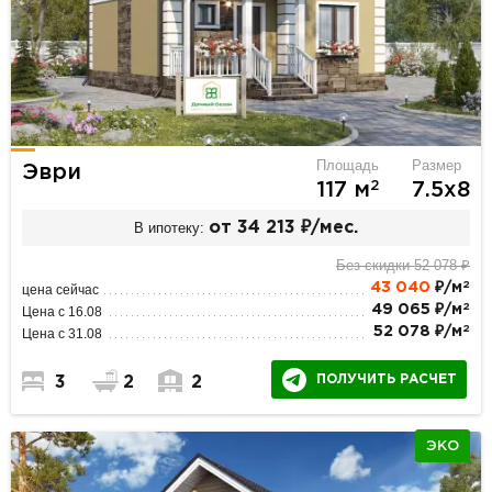
Площадь
Размер
Эври
2
117 м
7.5х8
В ипотеку:
от 34 213 ₽/мес.
Без скидки 52 078 ₽
2
43 040
₽/м
цена сейчас
2
49 065 ₽/м
Цена с 16.08
2
52 078 ₽/м
Цена с 31.08
ПОЛУЧИТЬ РАСЧЕТ
3
2
2
ЭКО