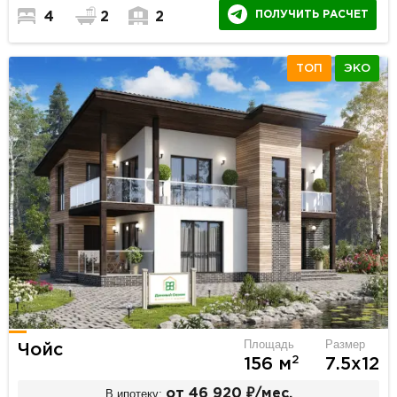
ПОЛУЧИТЬ РАСЧЕТ
4
2
2
ТОП
ЭКО
Площадь
Размер
Чойс
2
156 м
7.5х12
В ипотеку:
от 46 920 ₽/мес.