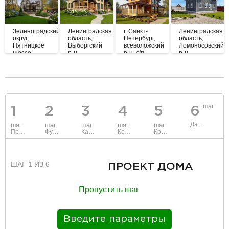
Зеленоградский
Ленинградская
г. Санкт-
Ленинградская
округ,
область,
Петербург,
область,
Пятницкое
Выборгский
всеволожский
Ломоносовский
шоссе
р-н.,
р-н, с/п
р-н,
Северная
Колтушское
Красногорское
корона.
разделитель
шаг
1
2
3
4
5
6
Данные
шаг
шаг
шаг
шаг
шаг
Проект
Фундамент
Каркас и стены
Коммуникации
Крыша
ШАГ 1 ИЗ 6
ПРОЕКТ ДОМА
Пропустить шаг
Введите параметры