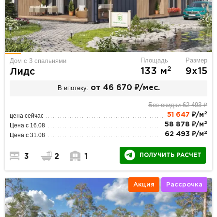
Площадь
Размер
Дом с 3 спальнями
2
133 м
9х15
Лидс
В ипотеку:
от 46 670 ₽/мес.
Без скидки 62 493 ₽
2
51 647
₽/м
цена сейчас
2
58 878 ₽/м
Цена с 16.08
2
62 493 ₽/м
Цена с 31.08
ПОЛУЧИТЬ РАСЧЕТ
3
2
1
Акция
Рассрочка