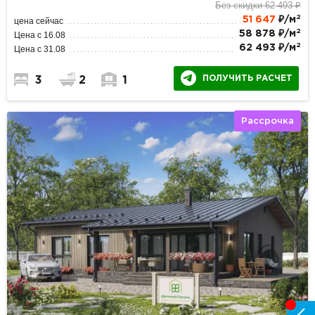
Без скидки 62 493 ₽
2
51 647
₽/м
цена сейчас
2
58 878 ₽/м
Цена с 16.08
2
62 493 ₽/м
Цена с 31.08
ПОЛУЧИТЬ РАСЧЕТ
3
2
1
Рассрочка