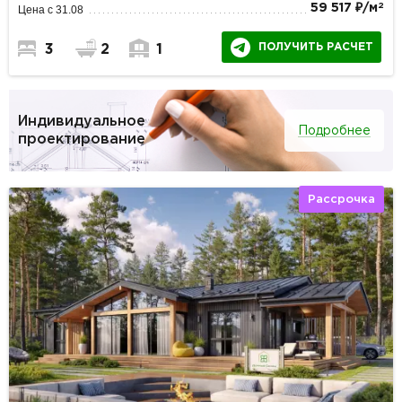
2
59 517 ₽/м
Цена с 31.08
ПОЛУЧИТЬ РАСЧЕТ
3
2
1
Индивидуальное
Подробнее
проектирование
Рассрочка