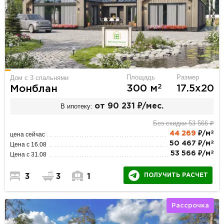
Площадь
Размер
Дом с 3 спальнями
2
300 м
17.5х20
Монблан
В ипотеку:
от 90 231 ₽/мес.
Без скидки 53 566 ₽
2
44 269
₽/м
цена сейчас
2
50 467 ₽/м
Цена с 16.08
2
53 566 ₽/м
Цена с 31.08
ПОЛУЧИТЬ РАСЧЕТ
3
3
1
Рассрочка