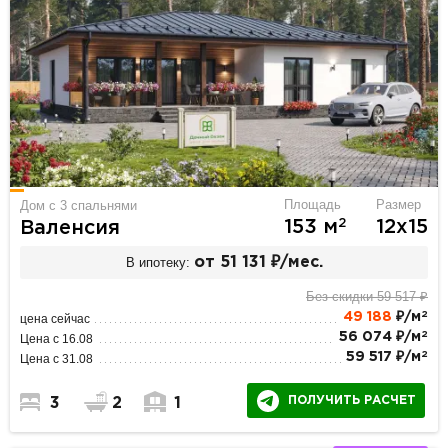
Площадь
Размер
Дом с 3 спальнями
2
153 м
12х15
Валенсия
В ипотеку:
от 51 131 ₽/мес.
Без скидки 59 517 ₽
2
49 188
₽/м
цена сейчас
2
56 074 ₽/м
Цена с 16.08
2
59 517 ₽/м
Цена с 31.08
ПОЛУЧИТЬ РАСЧЕТ
3
2
1