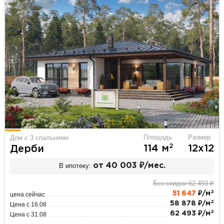
Площадь
Размер
Дом с 3 спальнями
2
114 м
12х12
Дерби
В ипотеку:
от 40 003 ₽/мес.
Без скидки 62 493 ₽
2
51 647
₽/м
цена сейчас
2
58 878 ₽/м
Цена с 16.08
2
62 493 ₽/м
Цена с 31.08