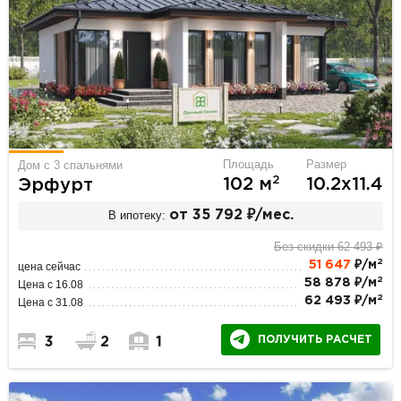
Площадь
Размер
Дом с 3 спальнями
2
102 м
10.2х11.4
Эрфурт
В ипотеку:
от 35 792 ₽/мес.
Без скидки 62 493 ₽
2
51 647
₽/м
цена сейчас
2
58 878 ₽/м
Цена с 16.08
2
62 493 ₽/м
Цена с 31.08
ПОЛУЧИТЬ РАСЧЕТ
3
2
1