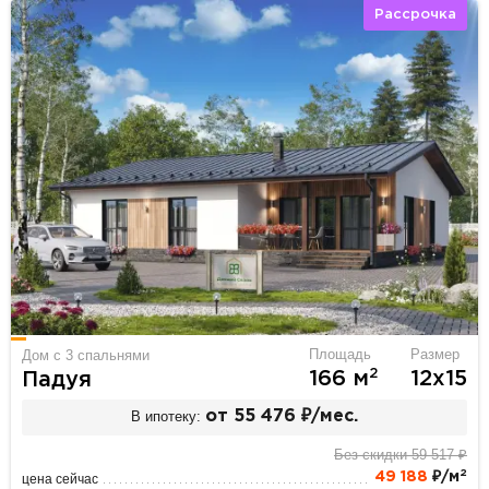
Рассрочка
Площадь
Размер
Дом с 3 спальнями
2
166 м
12х15
Падуя
В ипотеку:
от 55 476 ₽/мес.
Без скидки 59 517 ₽
2
49 188
₽/м
цена сейчас