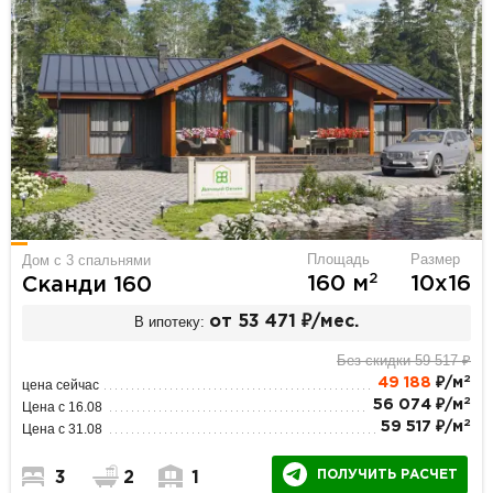
Площадь
Размер
Дом с 3 спальнями
2
160 м
10х16
Сканди 160
В ипотеку:
от 53 471 ₽/мес.
Без скидки 59 517 ₽
2
49 188
₽/м
цена сейчас
2
56 074 ₽/м
Цена с 16.08
2
59 517 ₽/м
Цена с 31.08
ПОЛУЧИТЬ РАСЧЕТ
3
2
1