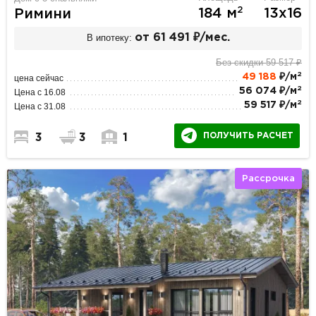
2
184 м
13х16
Римини
В ипотеку:
от 61 491 ₽/мес.
Без скидки 59 517 ₽
2
49 188
₽/м
цена сейчас
2
56 074 ₽/м
Цена с 16.08
2
59 517 ₽/м
Цена с 31.08
ПОЛУЧИТЬ РАСЧЕТ
3
3
1
Рассрочка