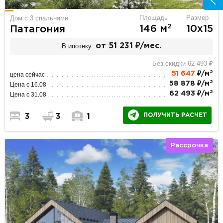
Площадь
Размер
Дом с 3 спальнями
2
146 м
10х15
Патагония
В ипотеку:
от 51 231 ₽/мес.
Без скидки 62 493 ₽
2
51 647
₽/м
цена сейчас
2
58 878 ₽/м
Цена с 16.08
2
62 493 ₽/м
Цена с 31.08
ПОЛУЧИТЬ РАСЧЕТ
3
3
1
Рассрочка