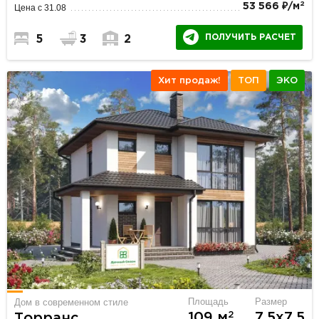
2
53 566 ₽/м
Цена с 31.08
ПОЛУЧИТЬ РАСЧЕТ
5
3
2
Хит продаж!
ТОП
ЭКО
Площадь
Размер
Дом в современном стиле
2
109 м
7.5х7.5
Торранс