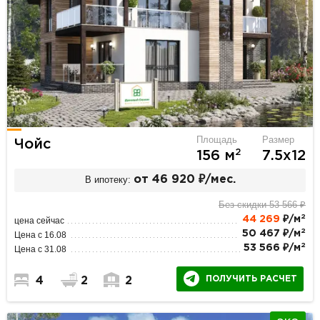
Площадь
Размер
Чойс
2
156 м
7.5х12
В ипотеку:
от 46 920 ₽/мес.
Без скидки 53 566 ₽
2
44 269
₽/м
цена сейчас
2
50 467 ₽/м
Цена с 16.08
2
53 566 ₽/м
Цена с 31.08
ПОЛУЧИТЬ РАСЧЕТ
4
2
2