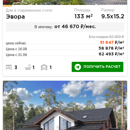
Площадь
Размер
Дом в современном стиле
2
133 м
9.5х15.2
Эвора
В ипотеку:
от 46 670 ₽/мес.
Без скидки 62 493 ₽
2
51 647
₽/м
цена сейчас
2
58 878 ₽/м
Цена с 16.08
2
62 493 ₽/м
Цена с 31.08
ПОЛУЧИТЬ РАСЧЕТ
3
1
1