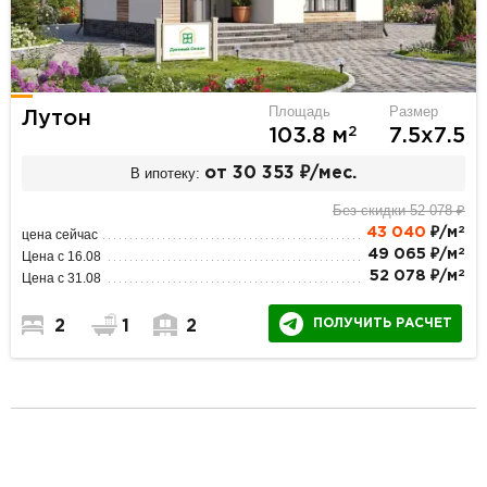
Площадь
Размер
Лутон
2
103.8 м
7.5х7.5
В ипотеку:
от 30 353 ₽/мес.
Без скидки 52 078 ₽
2
43 040
₽/м
цена сейчас
2
49 065 ₽/м
Цена с 16.08
2
52 078 ₽/м
Цена с 31.08
ПОЛУЧИТЬ РАСЧЕТ
2
1
2