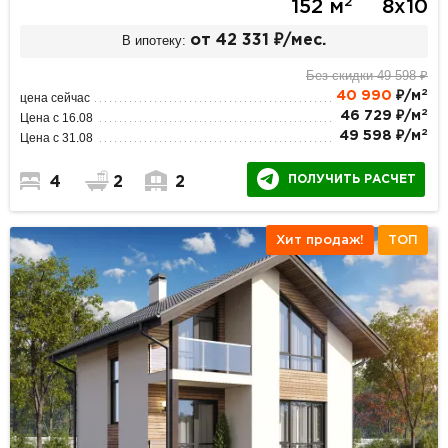
2
152 м
8х10
В ипотеку:
от 42 331 ₽/мес.
Без скидки 49 598 ₽
2
40 990
₽/м
цена сейчас
2
46 729 ₽/м
Цена с 16.08
2
49 598 ₽/м
Цена с 31.08
ПОЛУЧИТЬ РАСЧЕТ
4
2
2
Хит продаж!
ТОП