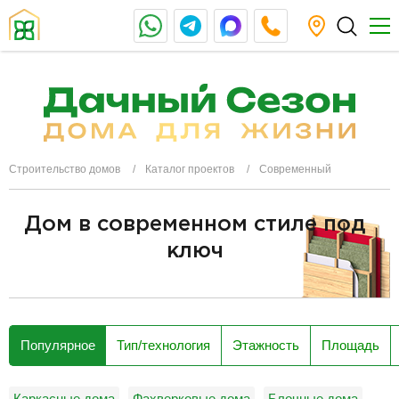
Строительство домов
Каталог проектов
Современный
Дом в современном стиле под
ключ
разделитель
Популярное
Тип/технология
Этажность
Площадь
Каркасные дома
Фахверковые дома
Блочные дома