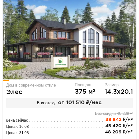
Площадь
Размер
Дом в современном стиле
2
375 м
14.3х20.1
Элес
В ипотеку:
от 101 510 ₽/мес.
Без скидки 48 209 ₽
2
39 842
₽/м
цена сейчас
2
45 420 ₽/м
Цена с 16.08
2
48 209 ₽/м
Цена с 31.08