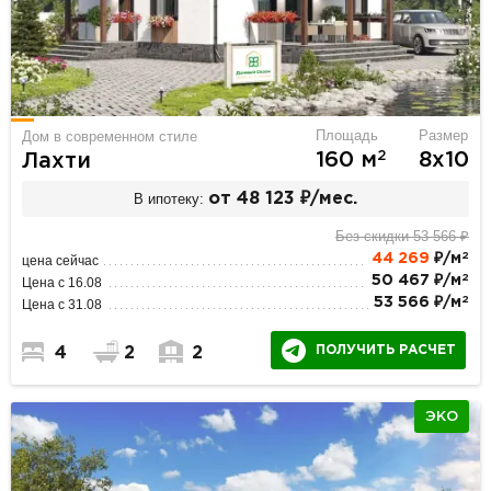
Площадь
Размер
Дом в современном стиле
2
160 м
8х10
Лахти
В ипотеку:
от 48 123 ₽/мес.
Без скидки 53 566 ₽
2
44 269
₽/м
цена сейчас
2
50 467 ₽/м
Цена с 16.08
2
53 566 ₽/м
Цена с 31.08
ПОЛУЧИТЬ РАСЧЕТ
4
2
2
ЭКО