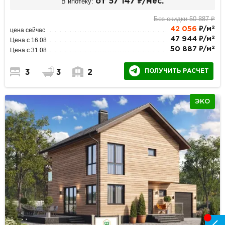
В ипотеку:
от 57 147 ₽/мес.
Без скидки 50 887 ₽
2
42 056
₽/м
цена сейчас
2
47 944 ₽/м
Цена с 16.08
2
50 887 ₽/м
Цена с 31.08
ПОЛУЧИТЬ РАСЧЕТ
3
3
2
ЭКО