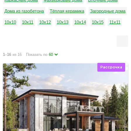
Дома из газобетона
Тёплая керамика
Загородные дома
10х10
10х11
10х12
10х13
10х14
10х15
11х11
11х12
11х13
11х14
11х15
12х12
1
–
16
из 16
Показать по
60
Рассрочка