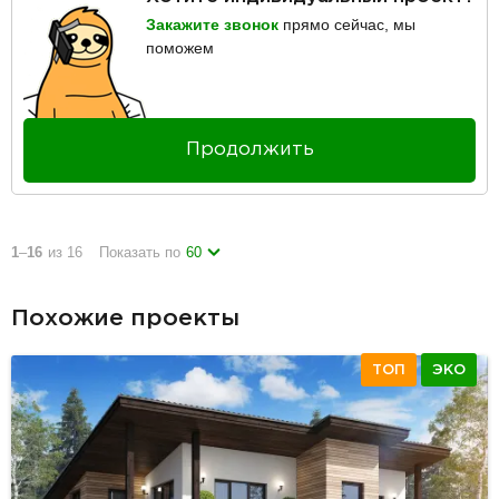
Закажите звонок
прямо сейчас, мы
поможем
Продолжить
1
–
16
из 16
Показать по
60
Похожие проекты
ТОП
ЭКО