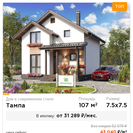
ТОП
Площадь
Размер
Дом в современном стиле
2
107 м
7.5х7.5
Тампа
В ипотеку:
от 31 289 ₽/мес.
Без скидки 52 078 ₽
2
43 040
₽/м
цена сейчас