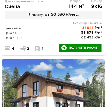
Площадь
Размер
Дом в современном стиле
2
144 м
9х16
Сиена
В ипотеку:
от 50 530 ₽/мес.
Без скидки 62 493 ₽
2
51 647
₽/м
цена сейчас
2
58 878 ₽/м
Цена с 16.08
2
62 493 ₽/м
Цена с 31.08
ПОЛУЧИТЬ РАСЧЕТ
4
2
1