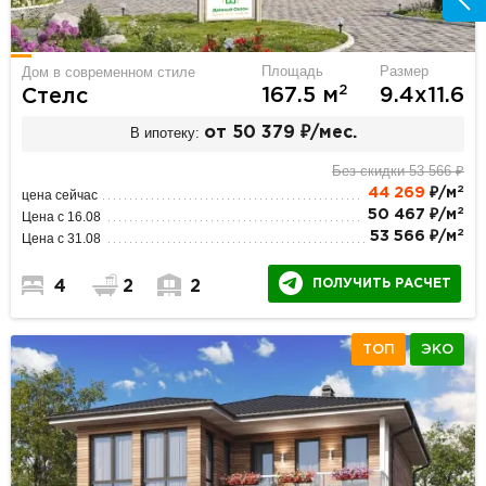
Площадь
Размер
Дом в современном стиле
2
167.5 м
9.4х11.6
Стелс
В ипотеку:
от 50 379 ₽/мес.
Без скидки 53 566 ₽
2
44 269
₽/м
цена сейчас
2
50 467 ₽/м
Цена с 16.08
2
53 566 ₽/м
Цена с 31.08
ПОЛУЧИТЬ РАСЧЕТ
4
2
2
ТОП
ЭКО