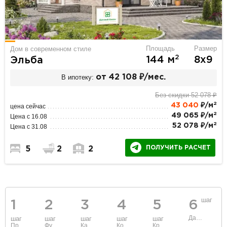
Площадь
Размер
Дом в современном стиле
2
144 м
8х9
Эльба
В ипотеку:
от 42 108 ₽/мес.
Без скидки 52 078 ₽
2
43 040
₽/м
цена сейчас
2
49 065 ₽/м
Цена с 16.08
2
52 078 ₽/м
Цена с 31.08
ПОЛУЧИТЬ РАСЧЕТ
5
2
2
шаг
1
2
3
4
5
6
Данные
шаг
шаг
шаг
шаг
шаг
Проект
Фундамент
Каркас и стены
Коммуникации
Крыша