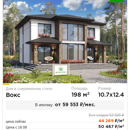
Площадь
Размер
Дом в современном стиле
2
198 м
10.7х12.4
Вокс
В ипотеку:
от 59 553 ₽/мес.
Без скидки 53 566 ₽
2
44 269
₽/м
цена сейчас
2
50 467 ₽/м
Цена с 16.08