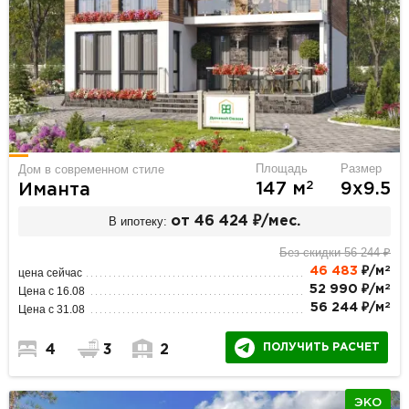
Площадь
Размер
Дом в современном стиле
2
147 м
9х9.5
Иманта
В ипотеку:
от 46 424 ₽/мес.
Без скидки 56 244 ₽
2
46 483
₽/м
цена сейчас
2
52 990 ₽/м
Цена с 16.08
2
56 244 ₽/м
Цена с 31.08
ПОЛУЧИТЬ РАСЧЕТ
4
3
2
ЭКО