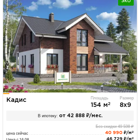
ЭКО
Площадь
Размер
Кадис
2
154 м
8х9
В ипотеку:
от 42 888 ₽/мес.
Без скидки 49 598 ₽
2
40 990
₽/м
цена сейчас
2
46 729 ₽/м
Цена с 16.08