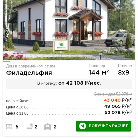
Площадь
Размер
Дом в современном стиле
2
144 м
8х9
Филадельфия
В ипотеку:
от 42 108 ₽/мес.
Без скидки 52 078 ₽
2
43 040
₽/м
цена сейчас
2
49 065 ₽/м
Цена с 16.08
2
52 078 ₽/м
Цена с 31.08
ПОЛУЧИТЬ РАСЧЕТ
5
2
2