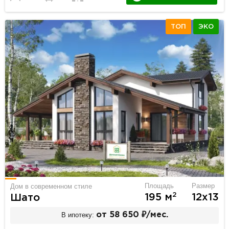
ТОП
ЭКО
Площадь
Размер
Дом в современном стиле
2
195 м
12х13
Шато
В ипотеку:
от 58 650 ₽/мес.