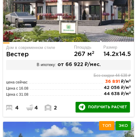
Площадь
Размер
Дом в современном стиле
2
267 м
14.2х14.5
Вестер
В ипотеку:
от 66 922 ₽/мес.
Без скидки 44 638 ₽
2
36 891
₽/м
цена сейчас
2
42 056 ₽/м
Цена с 16.08
2
44 638 ₽/м
Цена с 31.08
ПОЛУЧИТЬ РАСЧЕТ
4
4
2
ТОП
ЭКО