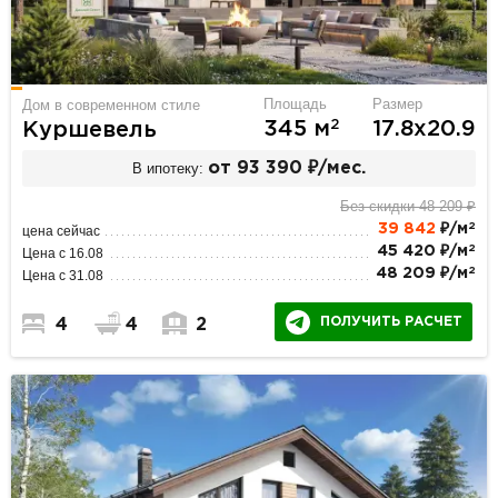
Площадь
Размер
Дом в современном стиле
2
345 м
17.8х20.9
Куршевель
В ипотеку:
от 93 390 ₽/мес.
Без скидки 48 209 ₽
2
39 842
₽/м
цена сейчас
2
45 420 ₽/м
Цена с 16.08
2
48 209 ₽/м
Цена с 31.08
ПОЛУЧИТЬ РАСЧЕТ
4
4
2