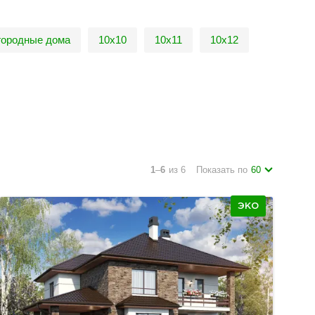
городные дома
10х10
10х11
10х12
1
–
6
из 6
Показать по
60
ЭКО