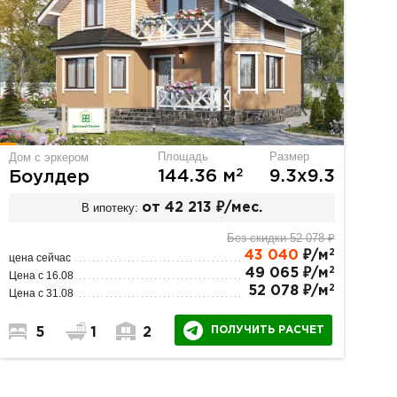
Площадь
Размер
Дом с эркером
2
144.36 м
9.3х9.3
Боулдер
В ипотеку:
от 42 213 ₽/мес.
Без скидки 52 078 ₽
2
43 040
₽/м
цена сейчас
2
49 065 ₽/м
Цена с 16.08
2
52 078 ₽/м
Цена с 31.08
ПОЛУЧИТЬ РАСЧЕТ
5
1
2