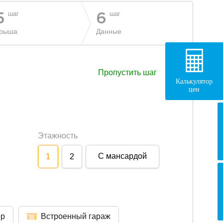
шаг
шаг
5
6
рыша
Данные
Пропустить шаг
Калькулятор
цен
Этажность
С мансардой
1
2
ер
Встроенный гараж