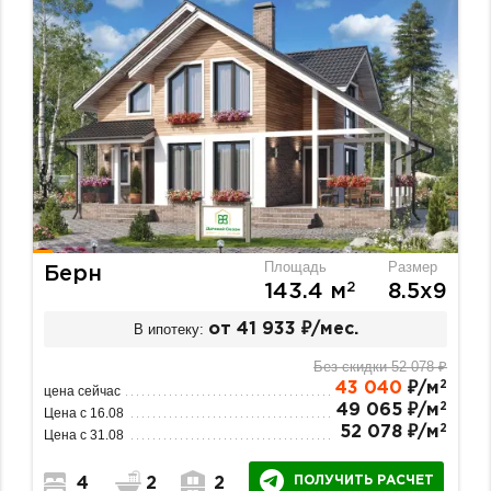
Площадь
Размер
Берн
2
143.4 м
8.5х9
В ипотеку:
от 41 933 ₽/мес.
Без скидки 52 078 ₽
2
43 040
₽/м
цена сейчас
2
49 065 ₽/м
Цена с 16.08
2
52 078 ₽/м
Цена с 31.08
ПОЛУЧИТЬ РАСЧЕТ
4
2
2