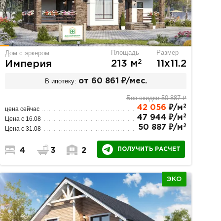
Площадь
Размер
Дом с эркером
2
213 м
11х11.2
Империя
В ипотеку:
от 60 861 ₽/мес.
Без скидки 50 887 ₽
2
42 056
₽/м
цена сейчас
2
47 944 ₽/м
Цена с 16.08
2
50 887 ₽/м
Цена с 31.08
ПОЛУЧИТЬ РАСЧЕТ
4
3
2
ЭКО