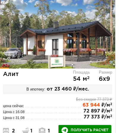
Площадь
Размер
Алит
2
54 м
6х9
В ипотеку:
от 23 460 ₽/мес.
Без скидки 77 373 ₽
2
63 944
₽/м
цена сейчас
2
72 897 ₽/м
Цена с 16.08
2
77 373 ₽/м
Цена с 31.08
ПОЛУЧИТЬ РАСЧЕТ
2
1
1