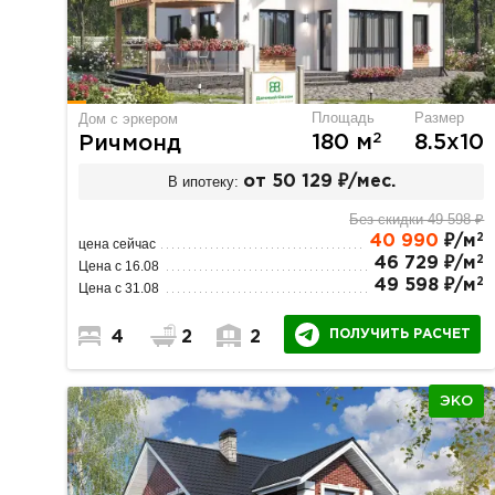
Площадь
Размер
Дом с эркером
2
180 м
8.5х10
Ричмонд
В ипотеку:
от 50 129 ₽/мес.
Без скидки 49 598 ₽
2
40 990
₽/м
цена сейчас
2
46 729 ₽/м
Цена с 16.08
2
49 598 ₽/м
Цена с 31.08
ПОЛУЧИТЬ РАСЧЕТ
4
2
2
ЭКО