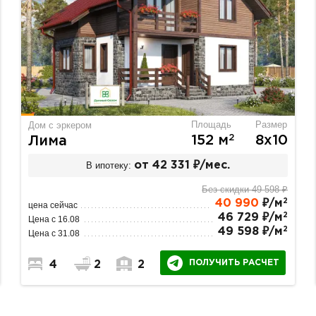
Площадь
Размер
Дом с эркером
2
152 м
8х10
Лима
В ипотеку:
от 42 331 ₽/мес.
Без скидки 49 598 ₽
2
40 990
₽/м
цена сейчас
2
46 729 ₽/м
Цена с 16.08
2
49 598 ₽/м
Цена с 31.08
ПОЛУЧИТЬ РАСЧЕТ
4
2
2