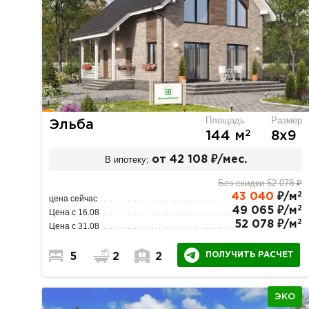
Площадь
Размер
Эльба
2
144 м
8х9
В ипотеку:
от 42 108 ₽/мес.
Без скидки 52 078 ₽
2
43 040
₽/м
цена сейчас
2
49 065 ₽/м
Цена с 16.08
2
52 078 ₽/м
Цена с 31.08
ПОЛУЧИТЬ РАСЧЕТ
5
2
2
ЭКО