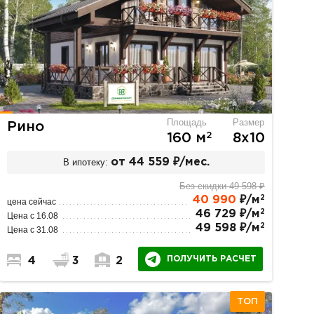
Площадь
Размер
Рино
2
160 м
8х10
В ипотеку:
от 44 559 ₽/мес.
Без скидки 49 598 ₽
2
40 990
₽/м
цена сейчас
2
46 729 ₽/м
Цена с 16.08
2
49 598 ₽/м
Цена с 31.08
ПОЛУЧИТЬ РАСЧЕТ
4
3
2
ТОП