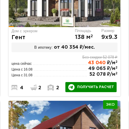
Площадь
Размер
Дом с эркером
2
138 м
9х9.3
Гент
В ипотеку:
от 40 354 ₽/мес.
Без скидки 52 078 ₽
2
43 040
₽/м
цена сейчас
2
49 065 ₽/м
Цена с 16.08
2
52 078 ₽/м
Цена с 31.08
ПОЛУЧИТЬ РАСЧЕТ
4
2
2
ЭКО