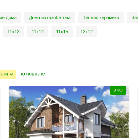
ые дома
Дома из газобетона
Тёплая керамика
За
11х13
11х14
11х15
12х12
ости
по новизне
ЭКО