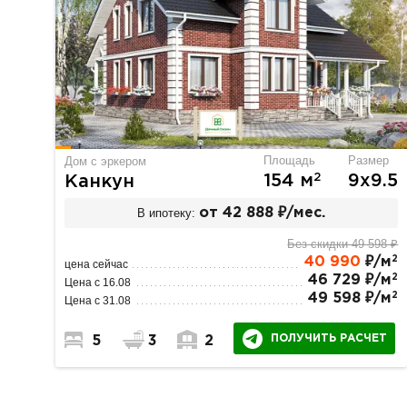
Площадь
Размер
Дом с эркером
2
154 м
9х9.5
Канкун
В ипотеку:
от 42 888 ₽/мес.
Без скидки 49 598 ₽
2
40 990
₽/м
цена сейчас
2
46 729 ₽/м
Цена с 16.08
2
49 598 ₽/м
Цена с 31.08
ПОЛУЧИТЬ РАСЧЕТ
5
3
2