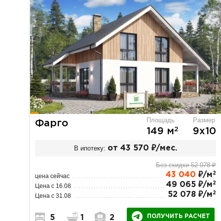
Площадь
Размер
Фарго
2
149 м
9х10
В ипотеку:
от 43 570 ₽/мес.
Без скидки 52 078 ₽
2
43 040
₽/м
цена сейчас
2
49 065 ₽/м
Цена с 16.08
2
52 078 ₽/м
Цена с 31.08
ПОЛУЧИТЬ РАСЧЕТ
5
1
2