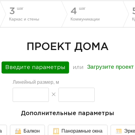
шаг
шаг
3
4
Каркас и стены
Коммуникации
К
ПРОЕКТ ДОМА
Загрузите проект
Введите параметры
или
Линейный размер, м
Дополнительные параметры
а
Балкон
Панорамные окна
Эрк