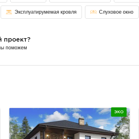
Эксплуатирумемая кровля
Слуховое окно
й проект?
мы поможем
ЭКО