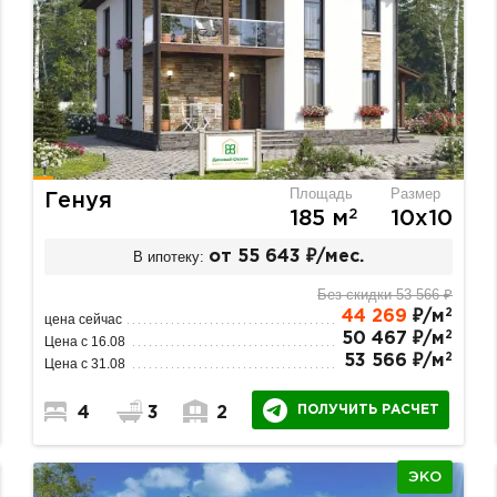
Площадь
Размер
Генуя
2
185 м
10х10
В ипотеку:
от 55 643 ₽/мес.
Без скидки 53 566 ₽
2
44 269
₽/м
цена сейчас
2
50 467 ₽/м
Цена с 16.08
2
53 566 ₽/м
Цена с 31.08
ПОЛУЧИТЬ РАСЧЕТ
4
3
2
ЭКО