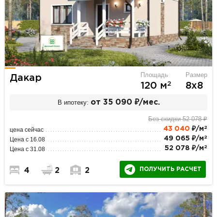
Площадь
Размер
Дакар
2
120 м
8х8
В ипотеку:
от 35 090 ₽/мес.
Без скидки 52 078 ₽
2
43 040
₽/м
цена сейчас
2
49 065 ₽/м
Цена с 16.08
2
52 078 ₽/м
Цена с 31.08
ПОЛУЧИТЬ РАСЧЕТ
4
2
2