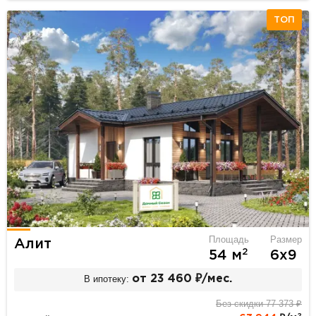
ТОП
Площадь
Размер
Алит
2
54 м
6х9
В ипотеку:
от 23 460 ₽/мес.
Без скидки 77 373 ₽
2