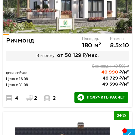
Площадь
Размер
Ричмонд
2
180 м
8.5х10
В ипотеку:
от 50 129 ₽/мес.
Без скидки 49 598 ₽
2
40 990
₽/м
цена сейчас
2
46 729 ₽/м
Цена с 16.08
2
49 598 ₽/м
Цена с 31.08
ПОЛУЧИТЬ РАСЧЕТ
4
2
2
ЭКО