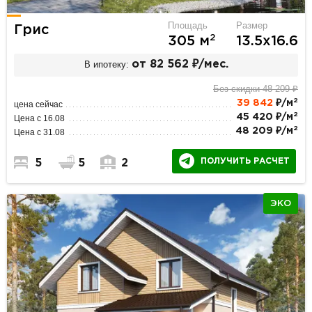
Площадь
Размер
Грис
2
305 м
13.5х16.6
В ипотеку:
от 82 562 ₽/мес.
Без скидки 48 209 ₽
2
39 842
₽/м
цена сейчас
2
45 420 ₽/м
Цена с 16.08
2
48 209 ₽/м
Цена с 31.08
ПОЛУЧИТЬ РАСЧЕТ
5
5
2
ЭКО