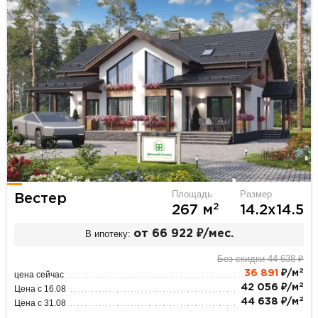
Площадь
Размер
Вестер
2
267 м
14.2х14.5
В ипотеку:
от 66 922 ₽/мес.
Без скидки 44 638 ₽
2
36 891
₽/м
цена сейчас
2
42 056 ₽/м
Цена с 16.08
2
44 638 ₽/м
Цена с 31.08