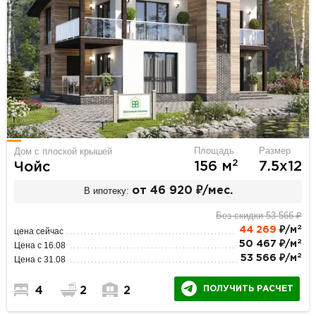
Площадь
Размер
Дом с плоской крышей
2
156 м
7.5х12
Чойс
В ипотеку:
от 46 920 ₽/мес.
Без скидки 53 566 ₽
2
44 269
₽/м
цена сейчас
2
50 467 ₽/м
Цена с 16.08
2
53 566 ₽/м
Цена с 31.08
ПОЛУЧИТЬ РАСЧЕТ
4
2
2