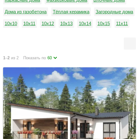
Дома из газобетона
Тёплая керамика
Загородные дома
10х10
10х11
10х12
10х13
10х14
10х15
11х11
11х12
11х13
11х14
11х15
12х12
1
–
2
из 2
Показать по
60