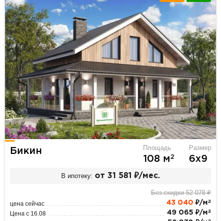
Площадь
Размер
Бикин
2
108 м
6х9
В ипотеку:
от 31 581 ₽/мес.
Без скидки 52 078 ₽
2
43 040
₽/м
цена сейчас
2
49 065 ₽/м
Цена с 16.08
2