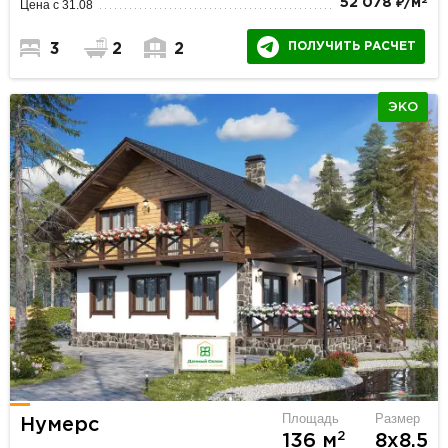
52 078 ₽/м
Цена с 31.08
ПОЛУЧИТЬ РАСЧЕТ
3
2
2
ЭКО
Площадь
Размер
Нумерс
2
136 м
8х8.5