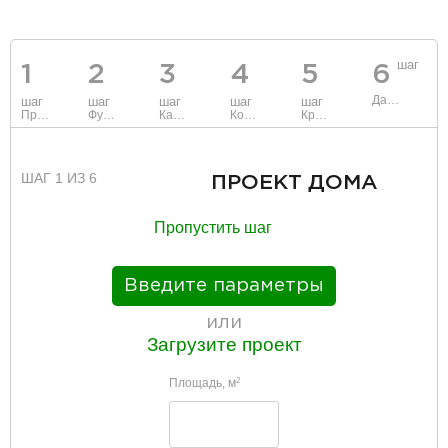
шаг
1
2
3
4
5
6
Данные
шаг
шаг
шаг
шаг
шаг
Проект
Фундамент
Каркас и стены
Коммуникации
Крыша
ШАГ 1 ИЗ 6
ПРОЕКТ ДОМА
Пропустить шаг
Введите параметры
или
Загрузите проект
Площадь, м
2