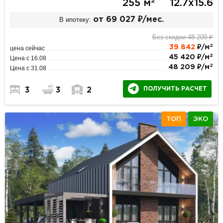
2
255 м
12.7х15.6
В ипотеку:
от 69 027 ₽/мес.
Без скидки 48 209 ₽
2
39 842
₽/м
цена сейчас
2
45 420 ₽/м
Цена с 16.08
2
48 209 ₽/м
Цена с 31.08
ПОЛУЧИТЬ РАСЧЕТ
3
3
2
ТОП
ЭКО