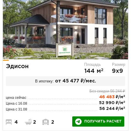
Площадь
Размер
Эдисон
2
144 м
9х9
В ипотеку:
от 45 477 ₽/мес.
Без скидки 56 244 ₽
2
46 483
₽/м
цена сейчас
2
52 990 ₽/м
Цена с 16.08
2
56 244 ₽/м
Цена с 31.08
ПОЛУЧИТЬ РАСЧЕТ
4
2
2