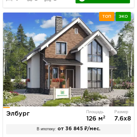
ТОП
ЭКО
Площадь
Размер
Элбург
2
126 м
7.6х8
В ипотеку:
от 36 845 ₽/мес.