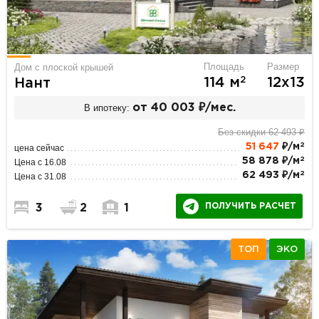
Площадь
Размер
Дом с плоской крышей
2
114 м
12х13
Нант
В ипотеку:
от 40 003 ₽/мес.
Без скидки 62 493 ₽
2
51 647
₽/м
цена сейчас
2
58 878 ₽/м
Цена с 16.08
2
62 493 ₽/м
Цена с 31.08
ПОЛУЧИТЬ РАСЧЕТ
3
2
1
ТОП
ЭКО