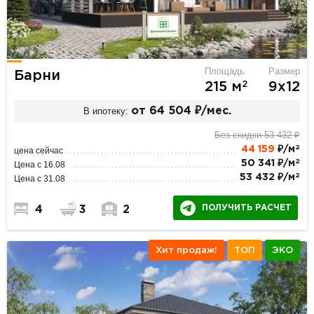
Площадь
Размер
Барни
2
215 м
9х12
В ипотеку:
от 64 504 ₽/мес.
Без скидки 53 432 ₽
2
44 159
₽/м
цена сейчас
2
50 341 ₽/м
Цена с 16.08
2
53 432 ₽/м
Цена с 31.08
ПОЛУЧИТЬ РАСЧЕТ
4
3
2
Хит продаж!
ТОП
ЭКО