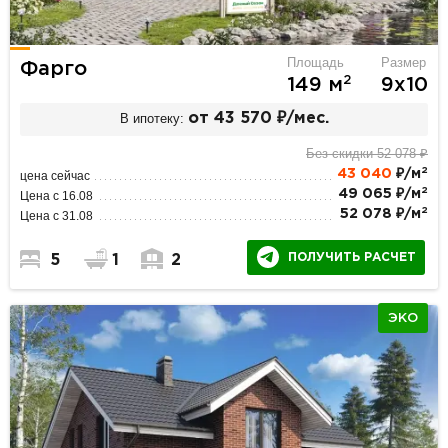
Площадь
Размер
Фарго
2
149 м
9х10
В ипотеку:
от 43 570 ₽/мес.
Без скидки 52 078 ₽
2
43 040
₽/м
цена сейчас
2
49 065 ₽/м
Цена с 16.08
2
52 078 ₽/м
Цена с 31.08
ПОЛУЧИТЬ РАСЧЕТ
5
1
2
ЭКО