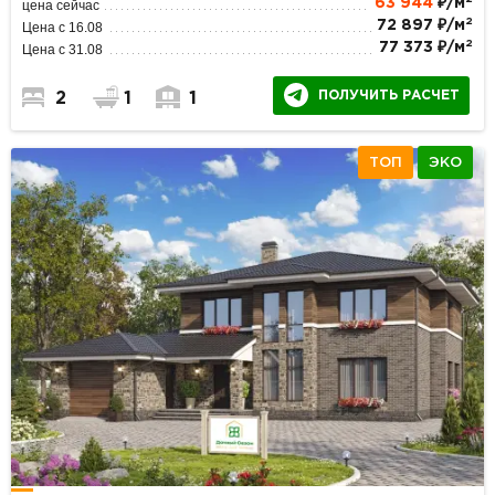
63 944
₽/м
цена сейчас
2
72 897 ₽/м
Цена с 16.08
2
77 373 ₽/м
Цена с 31.08
ПОЛУЧИТЬ РАСЧЕТ
2
1
1
ТОП
ЭКО