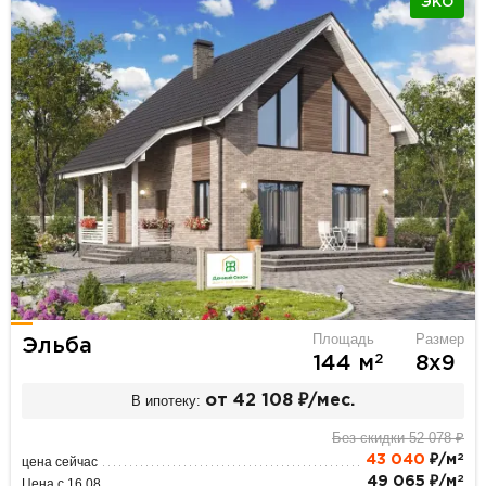
ЭКО
Площадь
Размер
Эльба
2
144 м
8х9
В ипотеку:
от 42 108 ₽/мес.
Без скидки 52 078 ₽
2
43 040
₽/м
цена сейчас
2
49 065 ₽/м
Цена с 16.08