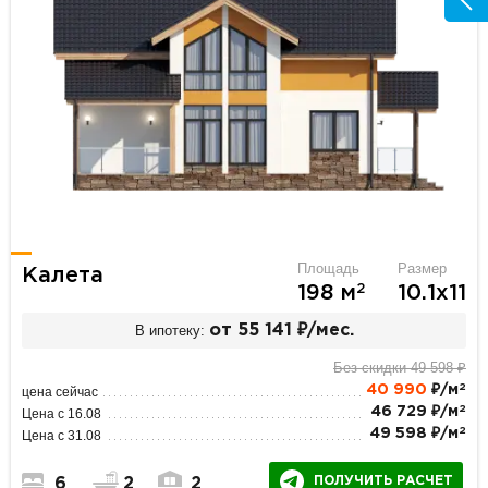
Площадь
Размер
Калета
2
198 м
10.1х11
В ипотеку:
от 55 141 ₽/мес.
Без скидки 49 598 ₽
2
40 990
₽/м
цена сейчас
2
46 729 ₽/м
Цена с 16.08
2
49 598 ₽/м
Цена с 31.08
ПОЛУЧИТЬ РАСЧЕТ
6
2
2