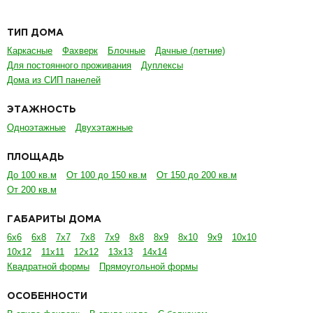
ТИП ДОМА
Каркасные
Фахверк
Блочные
Дачные (летние)
Для постоянного проживания
Дуплексы
Дома из СИП панелей
ЭТАЖНОСТЬ
Одноэтажные
Двухэтажные
ПЛОЩАДЬ
До 100 кв.м
От 100 до 150 кв.м
От 150 до 200 кв.м
От 200 кв.м
ГАБАРИТЫ ДОМА
6х6
6х8
7х7
7х8
7х9
8х8
8х9
8х10
9х9
10х10
10х12
11х11
12х12
13х13
14х14
Квадратной формы
Прямоугольной формы
ОСОБЕННОСТИ