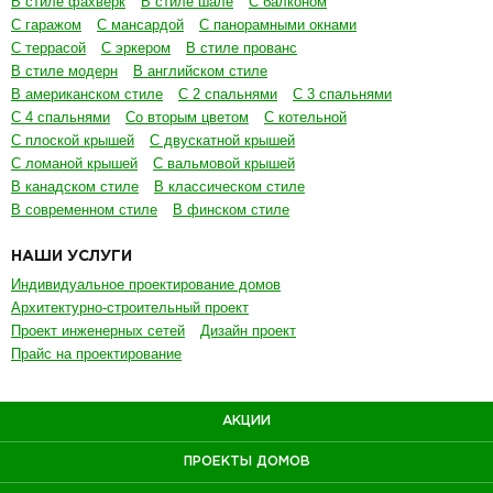
В стиле фахверк
В стиле шале
С балконом
С гаражом
С мансардой
С панорамными окнами
С террасой
С эркером
В стиле прованс
В стиле модерн
В английском стиле
В американском стиле
С 2 спальнями
С 3 спальнями
С 4 спальнями
Со вторым цветом
С котельной
С плоской крышей
С двускатной крышей
С ломаной крышей
С вальмовой крышей
В канадском стиле
В классическом стиле
В современном стиле
В финском стиле
НАШИ УСЛУГИ
Индивидуальное проектирование домов
Архитектурно-строительный проект
Проект инженерных сетей
Дизайн проект
Прайс на проектирование
АКЦИИ
ПРОЕКТЫ ДОМОВ