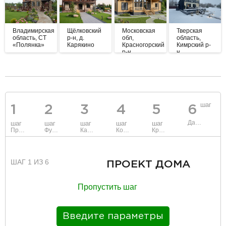
Владимирская
Щёлковский
Московская
Тверская
область, СТ
р-н, д.
обл,
область,
«Полянка»
Карякино
Красногорский
Кимрский р-
р-н,
н.
Нефедьево
разделитель
шаг
1
2
3
4
5
6
Данные
шаг
шаг
шаг
шаг
шаг
Проект
Фундамент
Каркас и стены
Коммуникации
Крыша
ШАГ 1 ИЗ 6
ПРОЕКТ ДОМА
Пропустить шаг
Введите параметры