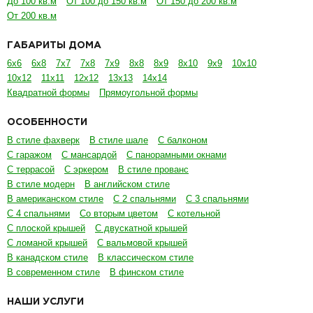
До 100 кв.м
От 100 до 150 кв.м
От 150 до 200 кв.м
От 200 кв.м
ГАБАРИТЫ ДОМА
6х6
6х8
7х7
7х8
7х9
8х8
8х9
8х10
9х9
10х10
10х12
11х11
12х12
13х13
14х14
Квадратной формы
Прямоугольной формы
ОСОБЕННОСТИ
В стиле фахверк
В стиле шале
С балконом
С гаражом
С мансардой
С панорамными окнами
С террасой
С эркером
В стиле прованс
В стиле модерн
В английском стиле
В американском стиле
С 2 спальнями
С 3 спальнями
С 4 спальнями
Со вторым цветом
С котельной
С плоской крышей
С двускатной крышей
С ломаной крышей
С вальмовой крышей
В канадском стиле
В классическом стиле
В современном стиле
В финском стиле
НАШИ УСЛУГИ