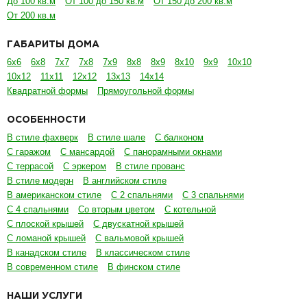
До 100 кв.м
От 100 до 150 кв.м
От 150 до 200 кв.м
От 200 кв.м
ГАБАРИТЫ ДОМА
6х6
6х8
7х7
7х8
7х9
8х8
8х9
8х10
9х9
10х10
10х12
11х11
12х12
13х13
14х14
Квадратной формы
Прямоугольной формы
ОСОБЕННОСТИ
В стиле фахверк
В стиле шале
С балконом
С гаражом
С мансардой
С панорамными окнами
С террасой
С эркером
В стиле прованс
В стиле модерн
В английском стиле
В американском стиле
С 2 спальнями
С 3 спальнями
С 4 спальнями
Со вторым цветом
С котельной
С плоской крышей
С двускатной крышей
С ломаной крышей
С вальмовой крышей
В канадском стиле
В классическом стиле
В современном стиле
В финском стиле
НАШИ УСЛУГИ