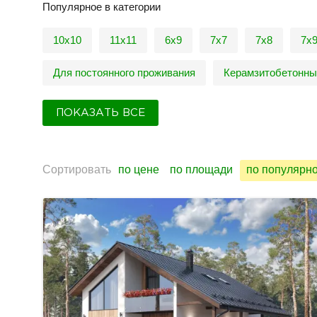
Популярное в категории
10х10
11х11
6х9
7х7
7х8
7х
Для постоянного проживания
Керамзитобетонны
ПОКАЗАТЬ ВСЕ
Сортировать
по цене
по площади
по популярн