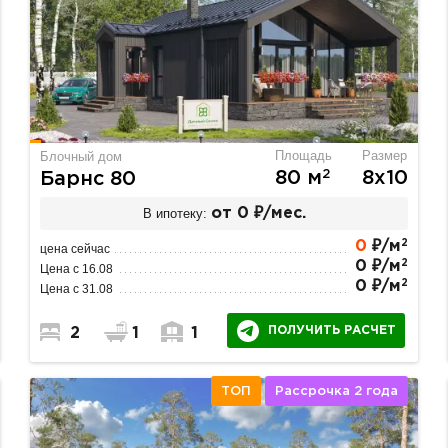
Площадь
Размер
Блочный дом
2
80 м
8х10
Барнс 80
В ипотеку:
от 0 ₽/мес.
2
0
₽/м
цена сейчас
2
0 ₽/м
Цена с 16.08
2
0 ₽/м
Цена с 31.08
ПОЛУЧИТЬ РАСЧЕТ
2
1
1
ТОП
Рассрочка 2 года