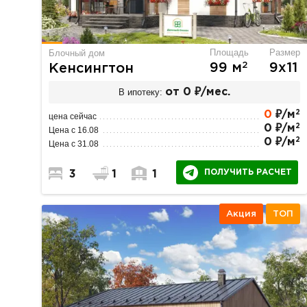
Площадь
Размер
Блочный дом
2
99 м
9х11
Кенсингтон
В ипотеку:
от 0 ₽/мес.
2
0
₽/м
цена сейчас
2
0 ₽/м
Цена с 16.08
2
0 ₽/м
Цена с 31.08
ПОЛУЧИТЬ РАСЧЕТ
3
1
1
Акция
ТОП