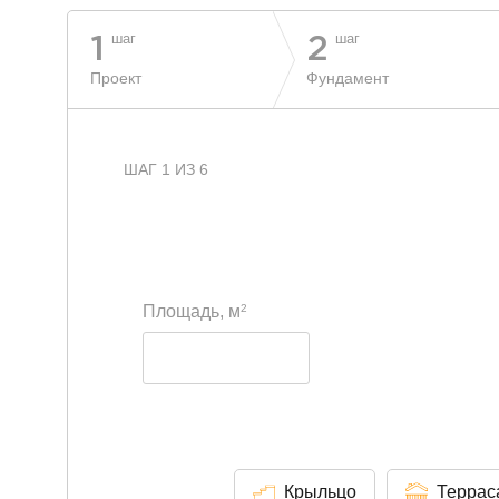
шаг
шаг
1
2
Проект
Фундамент
ШАГ 1 ИЗ 6
2
Площадь, м
Крыльцо
Террас