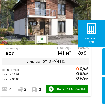
Калькулятор
цен
Площадь
Размер
Блочный дом
2
141 м
8х9
Тари
В ипотеку:
от 0 ₽/мес.
2
0
₽/м
цена сейчас
2
0 ₽/м
Цена с 16.08
2
0 ₽/м
Цена с 31.08
ПОЛУЧИТЬ РАСЧЕТ
4
2
2