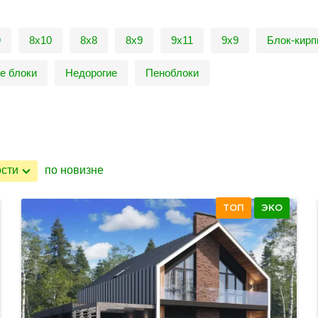
9
8х10
8х8
8х9
9х11
9х9
Блок-кир
е блоки
Недорогие
Пеноблоки
ости
по новизне
ТОП
ЭКО