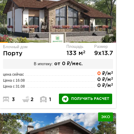
Площадь
Размер
Блочный дом
2
133 м
9х13.7
Порту
В ипотеку:
от 0 ₽/мес.
2
0
₽/м
цена сейчас
2
0 ₽/м
Цена с 16.08
2
0 ₽/м
Цена с 31.08
ПОЛУЧИТЬ РАСЧЕТ
3
2
1
ЭКО