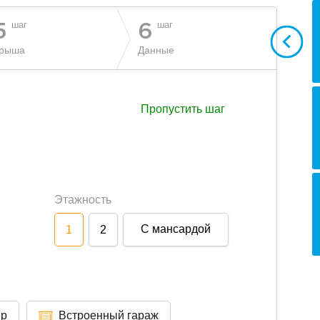
шаг
шаг
5
6
рыша
Данные
Пропустить шаг
Этажность
С мансардой
1
2
ер
Встроенный гараж