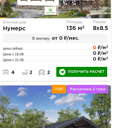
Площадь
Размер
Блочный дом
2
136 м
8х8.5
Нумерс
В ипотеку:
от 0 ₽/мес.
2
0
₽/м
цена сейчас
2
0 ₽/м
Цена с 16.08
2
0 ₽/м
Цена с 31.08
ПОЛУЧИТЬ РАСЧЕТ
4
2
2
ТОП
Рассрочка 2 года