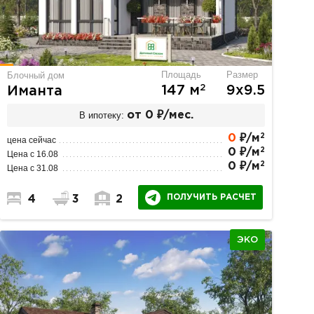
Площадь
Размер
Блочный дом
2
147 м
9х9.5
Иманта
В ипотеку:
от 0 ₽/мес.
2
0
₽/м
цена сейчас
2
0 ₽/м
Цена с 16.08
2
0 ₽/м
Цена с 31.08
ПОЛУЧИТЬ РАСЧЕТ
4
3
2
ЭКО