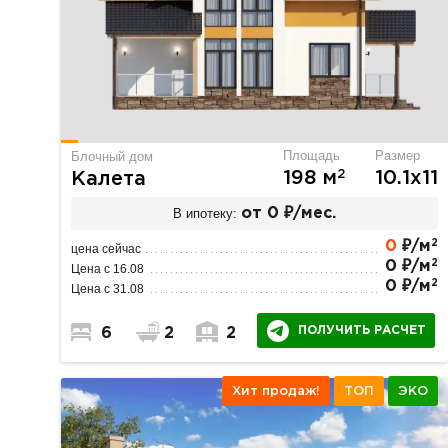
Площадь
Размер
Блочный дом
2
198 м
10.1х11
Калета
В ипотеку:
от 0 ₽/мес.
2
0
₽/м
цена сейчас
2
0 ₽/м
Цена с 16.08
2
0 ₽/м
Цена с 31.08
ПОЛУЧИТЬ РАСЧЕТ
6
2
2
Хит продаж!
ТОП
ЭКО