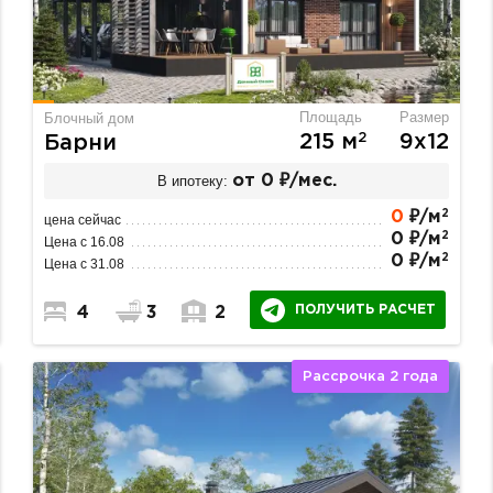
Площадь
Размер
Блочный дом
2
215 м
9х12
Барни
В ипотеку:
от 0 ₽/мес.
2
0
₽/м
цена сейчас
2
0 ₽/м
Цена с 16.08
2
0 ₽/м
Цена с 31.08
ПОЛУЧИТЬ РАСЧЕТ
4
3
2
Рассрочка 2 года