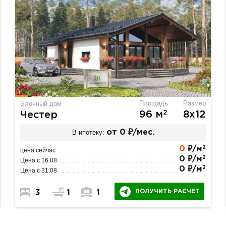
Площадь
Размер
Блочный дом
2
96 м
8х12
Честер
В ипотеку:
от 0 ₽/мес.
2
0
₽/м
цена сейчас
2
0 ₽/м
Цена с 16.08
2
0 ₽/м
Цена с 31.08
ПОЛУЧИТЬ РАСЧЕТ
3
1
1