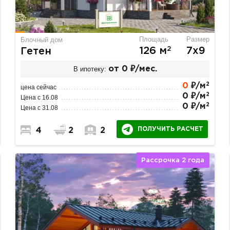
Площадь
Размер
Блочный дом
2
126 м
7х9
Гетен
В ипотеку:
от 0 ₽/мес.
2
0
₽/м
цена сейчас
2
0 ₽/м
Цена с 16.08
2
0 ₽/м
Цена с 31.08
ПОЛУЧИТЬ РАСЧЕТ
4
2
2
Рассрочка 2 года