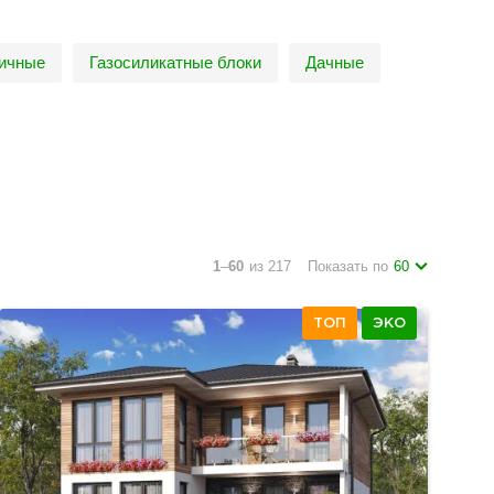
пичные
Газосиликатные блоки
Дачные
1
–
60
из 217
Показать по
60
ТОП
ЭКО