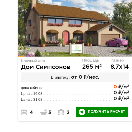
Площадь
Размер
Блочный дом
2
265 м
8.7х14
Дом Симпсонов
В ипотеку:
от 0 ₽/мес.
2
0
₽/м
цена сейчас
2
0 ₽/м
Цена с 16.08
2
0 ₽/м
Цена с 31.08
ПОЛУЧИТЬ РАСЧЕТ
4
3
2