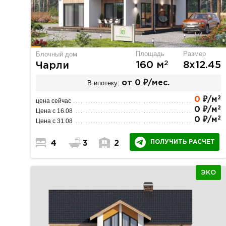
Площадь
Размер
Блочный дом
2
160 м
8х12.45
Чарли
В ипотеку:
от 0 ₽/мес.
2
0
₽/м
цена сейчас
2
0 ₽/м
Цена с 16.08
2
0 ₽/м
Цена с 31.08
ПОЛУЧИТЬ РАСЧЕТ
4
3
2
ЭКО