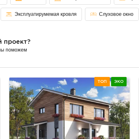
Эксплуатирумемая кровля
Слуховое окно
й проект?
мы поможем
ТОП
ЭКО