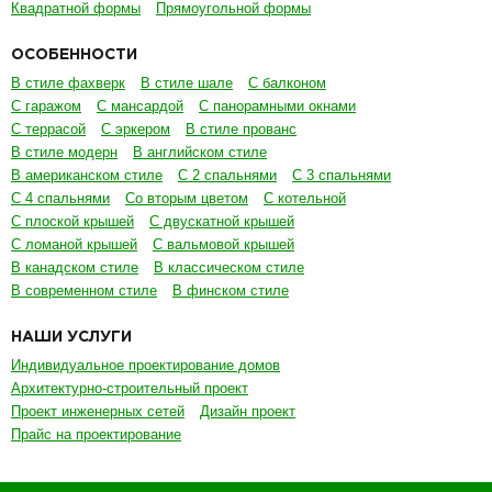
Квадратной формы
Прямоугольной формы
ОСОБЕННОСТИ
В стиле фахверк
В стиле шале
С балконом
С гаражом
С мансардой
С панорамными окнами
С террасой
С эркером
В стиле прованс
В стиле модерн
В английском стиле
В американском стиле
С 2 спальнями
С 3 спальнями
С 4 спальнями
Со вторым цветом
С котельной
С плоской крышей
С двускатной крышей
С ломаной крышей
С вальмовой крышей
В канадском стиле
В классическом стиле
В современном стиле
В финском стиле
НАШИ УСЛУГИ
Индивидуальное проектирование домов
Архитектурно-строительный проект
Проект инженерных сетей
Дизайн проект
Прайс на проектирование