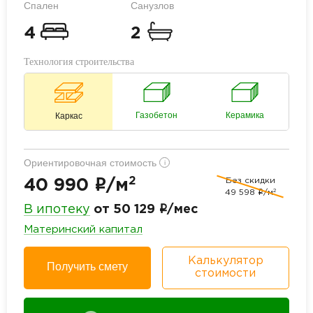
Спален
Санузлов
4
2
Технология строительства
Газобетон
Керамика
Каркас
Ориентировочная стоимость
i
2
Без скидки
i
40 990
/м
2
49 598
i
/м
i
В ипотеку
от 50 129
/мес
Материнский капитал
Калькулятор
Получить смету
стоимости