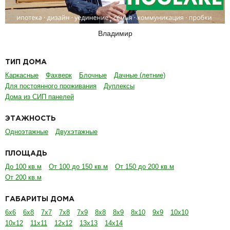
Владимир
ТИП ДОМА
Каркасные
Фахверк
Блочные
Дачные (летние)
Для постоянного проживания
Дуплексы
Дома из СИП панелей
ЭТАЖНОСТЬ
Одноэтажные
Двухэтажные
ПЛОЩАДЬ
До 100 кв.м
От 100 до 150 кв.м
От 150 до 200 кв.м
От 200 кв.м
ГАБАРИТЫ ДОМА
6х6
6х8
7х7
7х8
7х9
8х8
8х9
8х10
9х9
10х10
10х12
11х11
12х12
13х13
14х14