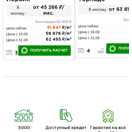
В
от 45 266 ₽/
В ипотеку:
от 63 814
ипотеку:
мес.
Без 
Без скидки 62 493 ₽
цена сейчас
2
51 647
₽/м
цена сейчас
Цена с 16.08
2
58 878 ₽/м
Цена с 16.08
Цена с 31.08
2
62 493 ₽/м
Цена с 31.08
ПОЛУЧ
ПОЛУЧИТЬ РАСЧЕТ
4
3
1
3
2
1
5000
Доступный кредит
Гарантия на все