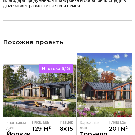
Благодаря продуманной планировке и большой площади в
доме может разместиться вся семья.
разделитель
Похожие проекты
Ипотека 6,1%
Площадь
Размер
Площадь
Каркасный
Каркасный
дом
дом
2
2
129 м
8х15
201 м
Йорвик
Торнадо