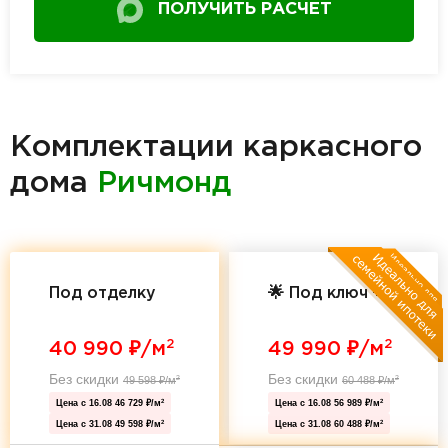
ПОЛУЧИТЬ РАСЧЕТ
Комплектации каркасного
дома
Ричмонд
Под отделку
🌟 Под ключ 🌟
2
2
40 990
₽/м
49 990
₽/м
Без скидки
Без скидки
49 598
₽/м
60 488
₽/м
2
2
Цена с 16.08
46 729 ₽/м
Цена с 16.08
56 989 ₽/м
2
2
Цена с 31.08
49 598 ₽/м
Цена с 31.08
60 488 ₽/м
2
2