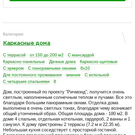
разделитель
Категория:
Каркасные дома
С террасой
от 150 до 200 м2
С мансардой
Каркасно-панельные
Дачные дома
Каркасно-щитовые
С эркером
С панорамными окнами
8х10
Для постоянного проживания
зимние
С котельной
С четырьмя спальнями
8
Дом, построенный по проекту "Ричмонд", получится очень
светлым, наполненным солнечным теплом и лучами. Все это
благодаря большим панорамным окнам. Отделка дома
выполнена в очень светлых тонах, благодаря чему возникает
общий утонченный образ. Общая площадь дома - 180 м2. В
доме 4 спальни, отдельная котельная, гардероб, 2 ванны и 1
санузел. К дому пристроены 2 террасы (7.2 м и 22.35 м).
Небольшая кухня соседствует с просторной гостиной.