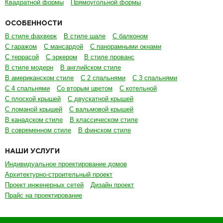
Квадратной формы
Прямоугольной формы
ОСОБЕННОСТИ
В стиле фахверк
В стиле шале
С балконом
С гаражом
С мансардой
С панорамными окнами
С террасой
С эркером
В стиле прованс
В стиле модерн
В английском стиле
В американском стиле
С 2 спальнями
С 3 спальнями
С 4 спальнями
Со вторым цветом
С котельной
С плоской крышей
С двускатной крышей
С ломаной крышей
С вальмовой крышей
В канадском стиле
В классическом стиле
В современном стиле
В финском стиле
НАШИ УСЛУГИ
Индивидуальное проектирование домов
Архитектурно-строительный проект
Проект инженерных сетей
Дизайн проект
Прайс на проектирование