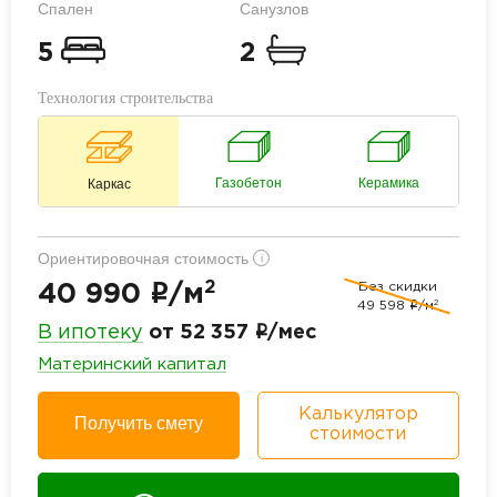
Спален
Санузлов
5
2
Технология строительства
Газобетон
Керамика
Каркас
Ориентировочная стоимость
i
2
Без скидки
i
40 990
/м
2
49 598
i
/м
i
В ипотеку
от 52 357
/мес
Материнский капитал
Калькулятор
Получить смету
стоимости