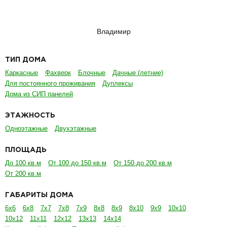
Владимир
ТИП ДОМА
Каркасные
Фахверк
Блочные
Дачные (летние)
Для постоянного проживания
Дуплексы
Дома из СИП панелей
ЭТАЖНОСТЬ
Одноэтажные
Двухэтажные
ПЛОЩАДЬ
До 100 кв.м
От 100 до 150 кв.м
От 150 до 200 кв.м
От 200 кв.м
ГАБАРИТЫ ДОМА
6х6
6х8
7х7
7х8
7х9
8х8
8х9
8х10
9х9
10х10
10х12
11х11
12х12
13х13
14х14