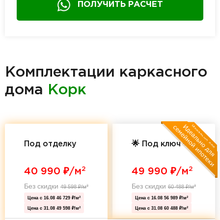
ПОЛУЧИТЬ РАСЧЕТ
Комплектации каркасного
дома
Корк
Под отделку
🌟 Под ключ 🌟
2
2
40 990
₽/м
49 990
₽/м
Без скидки
Без скидки
49 598
₽/м
60 488
₽/м
2
2
Цена с 16.08
46 729 ₽/м
Цена с 16.08
56 989 ₽/м
2
2
Цена с 31.08
49 598 ₽/м
Цена с 31.08
60 488 ₽/м
2
2