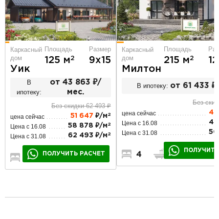
Площадь
Ра
Площадь
Размер
Каркасный
Каркасный
дом
дом
2
2
215 м
12
125 м
9х15
Милтон
Уик
В
от 43 863 ₽/
В ипотеку:
от 61 433 ₽
ипотеку:
мес.
Без скид
Без скидки 62 493 ₽
42
цена сейчас
2
51 647
₽/м
цена сейчас
47
Цена с 16.08
2
58 878 ₽/м
Цена с 16.08
50
Цена с 31.08
2
62 493 ₽/м
Цена с 31.08
ПОЛУЧИТЬ
4
3
2
ПОЛУЧИТЬ РАСЧЕТ
3
3
1