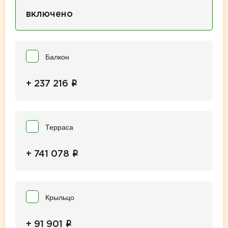
включено
Балкон
i
+ 237 216
Терраса
i
+ 741 078
Крыльцо
i
+ 91 901