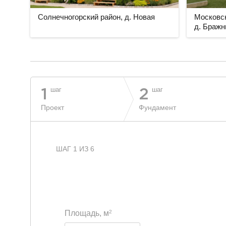
Солнечногорский район, д. Новая
Московск
д. Бражн
разделитель
шаг
шаг
1
2
Проект
Фундамент
ШАГ 1 ИЗ 6
2
Площадь, м