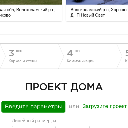
ая обл, Волоколамский р-н,
Волоколамский р-н, Хорошов
иково
ДНП Новый Свет
шаг
шаг
3
4
Каркас и стены
Коммуникации
К
ПРОЕКТ ДОМА
Загрузите проект
Введите параметры
или
Линейный размер, м