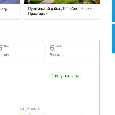
о д,
Пушкинский район, КП «Алёшинские
Просторы»
шаг
шаг
5
6
рыша
Данные
Пропустить шаг
Этажность