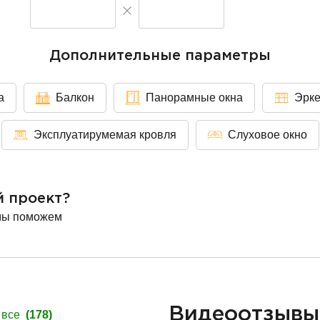
Дополнительные параметры
а
Балкон
Панорамные окна
Эрк
Эксплуатирумемая кровля
Слуховое окно
й проект?
мы поможем
Видеоотзыв
 все
(178)