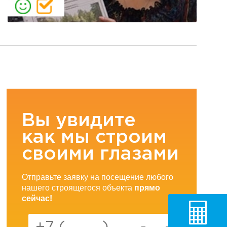
Вы увидите
как мы строим
своими глазами
Отправьте заявку на посещение любого
нашего строящегося объекта
прямо
сейчас!