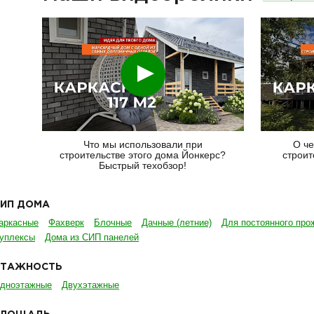
Смотреть
Что мы использовали при
О че
строительстве этого дома Йонкерс?
строит
Быстрый техобзор!
ТИП ДОМА
аркасные
Фахверк
Блочные
Дачные (летние)
Для постоянного про
уплексы
Дома из СИП панелей
ЭТАЖНОСТЬ
дноэтажные
Двухэтажные