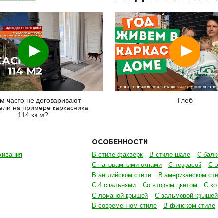
Смотреть
Смотреть
м часто не договаривают
Глеб
ели на примере каркасника
114 кв.м?
ОСОБЕННОСТИ
живания
В стиле фахверк
В стиле шале
С балк
С панорамными окнами
С террасой
С 
В английском стиле
В американском ст
С 4 спальнями
Со вторым цветом
С ко
С ломаной крышей
С вальмовой крышей
В современном стиле
В финском стиле