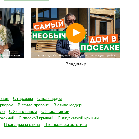
Смотреть
Владимир
оном
С гаражом
С мансардой
эркером
В стиле прованс
В стиле модерн
иле
С 2 спальнями
С 3 спальнями
тельной
С плоской крышей
С двускатной крышей
В канадском стиле
В классическом стиле