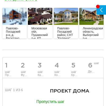
Павлово-
Московская
Павлово-
Ленинградская
Посадский
обл,
Посадский
область,
р-н, д.
Пушкинский
район, СНТ
Выборгский
Васютино
р-н, КП
"Калинка"
р-н.,
Вишни
Северная
корона.
разделитель
шаг
1
2
3
4
5
6
Данные
шаг
шаг
шаг
шаг
шаг
Проект
Фундамент
Каркас и стены
Коммуникации
Крыша
ШАГ 1 ИЗ 6
ПРОЕКТ ДОМА
Пропустить шаг