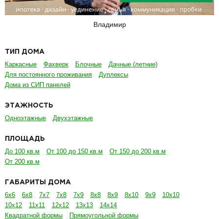
Владимир
ТИП ДОМА
Каркасные
Фахверк
Блочные
Дачные (летние)
Для постоянного проживания
Дуплексы
Дома из СИП панелей
ЭТАЖНОСТЬ
Одноэтажные
Двухэтажные
ПЛОЩАДЬ
До 100 кв.м
От 100 до 150 кв.м
От 150 до 200 кв.м
От 200 кв.м
ГАБАРИТЫ ДОМА
6х6
6х8
7х7
7х8
7х9
8х8
8х9
8х10
9х9
10х10
10х12
11х11
12х12
13х13
14х14
Квадратной формы
Прямоугольной формы