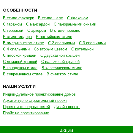
ОСОБЕННОСТИ
В стиле фахверк
В стиле шале
С балконом
С гаражом
С мансардой
С панорамными окнами
С террасой
С эркером
В стиле прованс
В стиле модерн
В английском стиле
В американском стиле
С 2 спальнями
С 3 спальнями
С 4 спальнями
Со вторым цветом
С котельной
С плоской крышей
С двускатной крышей
С ломаной крышей
С вальмовой крышей
В канадском стиле
В классическом стиле
В современном стиле
В финском стиле
НАШИ УСЛУГИ
Индивидуальное проектирование домов
Архитектурно-строительный проект
Проект инженерных сетей
Дизайн проект
Прайс на проектирование
АКЦИИ