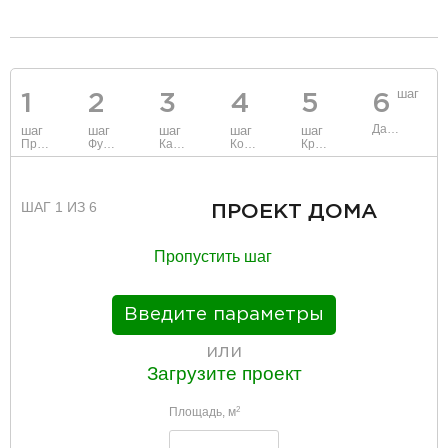
Вишняковские
Лесной
Дачи
городок
разделитель
шаг
1
2
3
4
5
6
Данные
шаг
шаг
шаг
шаг
шаг
Проект
Фундамент
Каркас и стены
Коммуникации
Крыша
ШАГ 1 ИЗ 6
ПРОЕКТ ДОМА
Пропустить шаг
Введите параметры
или
Загрузите проект
Площадь, м
2