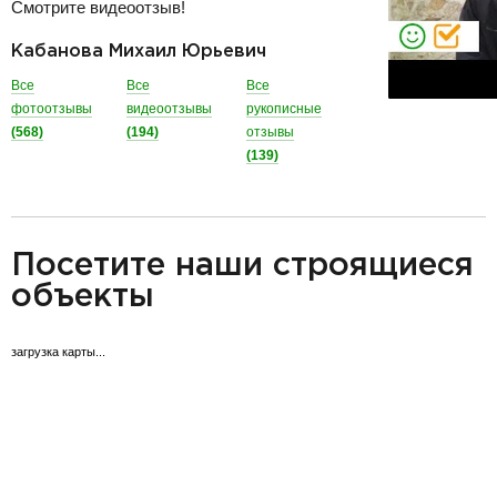
Смотрите видеоотзыв!
Кабанова Михаил Юрьевич
Все
Все
Все
фотоотзывы
видеоотзывы
рукописные
(568)
(194)
отзывы
(139)
разделитель
Посетите наши строящиеся
объекты
загрузка карты...