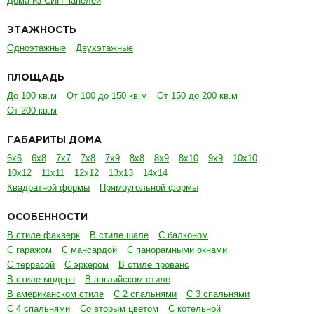
Дома из СИП панелей
ЭТАЖНОСТЬ
Одноэтажные
Двухэтажные
ПЛОЩАДЬ
До 100 кв.м
От 100 до 150 кв.м
От 150 до 200 кв.м
От 200 кв.м
ГАБАРИТЫ ДОМА
6х6
6х8
7х7
7х8
7х9
8х8
8х9
8х10
9х9
10х10
10х12
11х11
12х12
13х13
14х14
Квадратной формы
Прямоугольной формы
ОСОБЕННОСТИ
В стиле фахверк
В стиле шале
С балконом
С гаражом
С мансардой
С панорамными окнами
С террасой
С эркером
В стиле прованс
В стиле модерн
В английском стиле
В американском стиле
С 2 спальнями
С 3 спальнями
С 4 спальнями
Со вторым цветом
С котельной