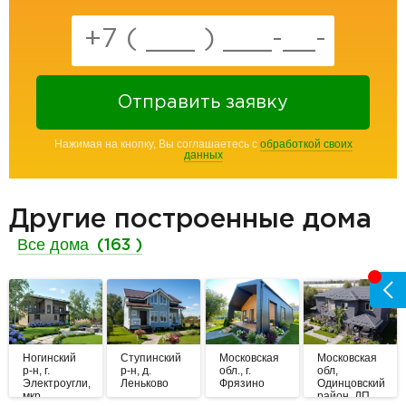
Отправить заявку
Нажимая на кнопку, Вы соглашаетесь с
обработкой своих
данных
Другие построенные дома
Все дома
(163 )
Ногинский
Ступинский
Московская
Московская
р-н, г.
р-н, д.
обл., г.
обл,
Электроугли,
Леньково
Фрязино
Одинцовский
мкр.
район, ДП