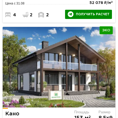
2
52 078 ₽/м
Цена с 31.08
ПОЛУЧИТЬ РАСЧЕТ
4
2
2
ЭКО
Площадь
Размер
Кано
2