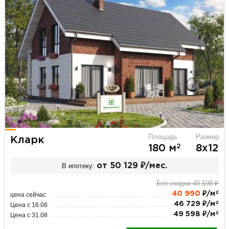
Площадь
Размер
Кларк
2
180 м
8х12
В ипотеку:
от 50 129 ₽/мес.
Без скидки 49 598 ₽
2
40 990
₽/м
цена сейчас
2
46 729 ₽/м
Цена с 16.08
2
49 598 ₽/м
Цена с 31.08