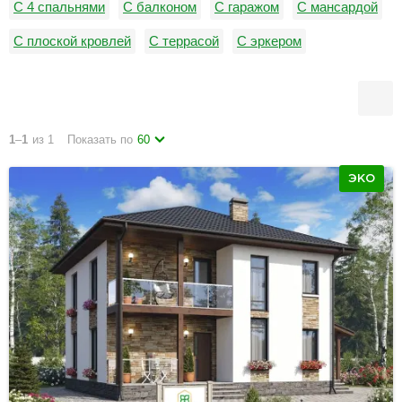
С 4 спальнями
С балконом
С гаражом
С мансардой
С плоской кровлей
С террасой
С эркером
1
–
1
из 1
Показать по
60
ЭКО