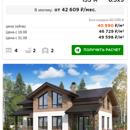
153 м
8.5х9
В ипотеку:
от 42 609 ₽/мес.
Без скидки 49 598 ₽
2
40 990
₽/м
цена сейчас
2
46 729 ₽/м
Цена с 16.08
2
49 598 ₽/м
Цена с 31.08
ПОЛУЧИТЬ РАСЧЕТ
4
2
2