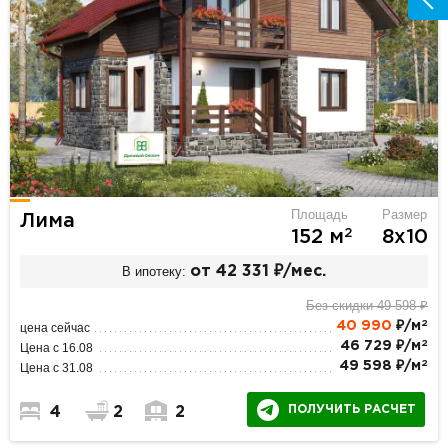
Площадь
Размер
Лима
2
152 м
8х10
В ипотеку:
от 42 331 ₽/мес.
Без скидки 49 598 ₽
2
40 990
₽/м
цена сейчас
2
46 729 ₽/м
Цена с 16.08
2
49 598 ₽/м
Цена с 31.08
ПОЛУЧИТЬ РАСЧЕТ
4
2
2