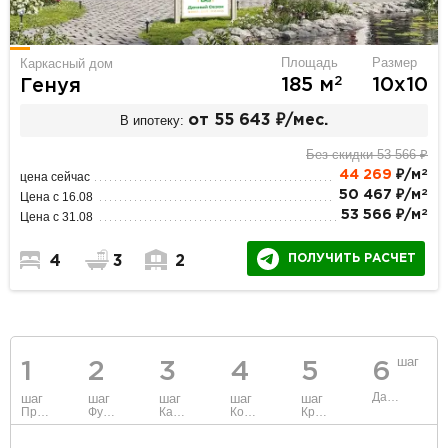
Площадь
Размер
Каркасный дом
2
185 м
10х10
Генуя
В ипотеку:
от 55 643 ₽/мес.
Без скидки 53 566 ₽
2
44 269
₽/м
цена сейчас
2
50 467 ₽/м
Цена с 16.08
2
53 566 ₽/м
Цена с 31.08
ПОЛУЧИТЬ РАСЧЕТ
4
3
2
шаг
1
2
3
4
5
6
Данные
шаг
шаг
шаг
шаг
шаг
Проект
Фундамент
Каркас и стены
Коммуникации
Крыша