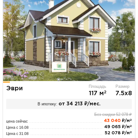
Площадь
Размер
Эври
2
117 м
7.5х8
В ипотеку:
от 34 213 ₽/мес.
Без скидки 52 078 ₽
2
43 040
₽/м
цена сейчас
2
49 065 ₽/м
Цена с 16.08
2
52 078 ₽/м
Цена с 31.08