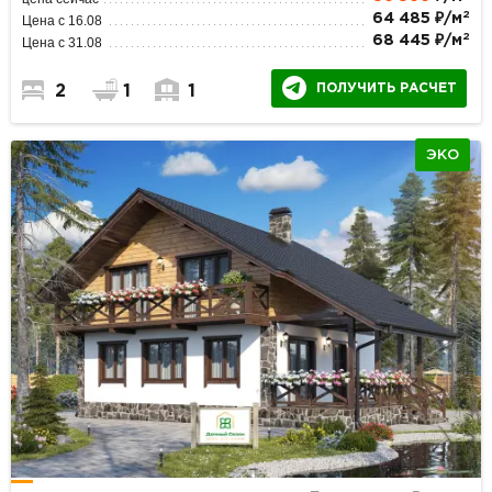
2
64 485 ₽/м
Цена с 16.08
2
68 445 ₽/м
Цена с 31.08
ПОЛУЧИТЬ РАСЧЕТ
2
1
1
ЭКО