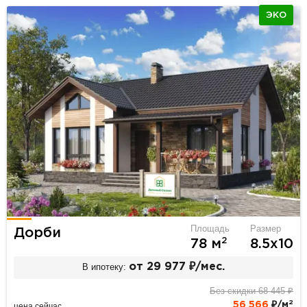
ЭКО
Площадь
Размер
Дорби
2
78 м
8.5х10
В ипотеку:
от 29 977 ₽/мес.
Без скидки 68 445 ₽
2
56 566
₽/м
цена сейчас