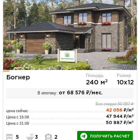
Площадь
Размер
Богнер
2
240 м
10х12
В ипотеку:
от 68 576 ₽/мес.
Без скидки 50 887 ₽
2
42 056
₽/м
цена сейчас
2
47 944 ₽/м
Цена с 16.08
2
50 887 ₽/м
Цена с 31.08
ПОЛУЧИТЬ РАСЧЕТ
5
3
2