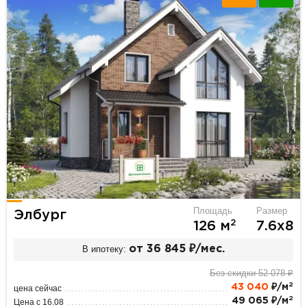
Площадь
Размер
Элбург
2
126 м
7.6х8
В ипотеку:
от 36 845 ₽/мес.
Без скидки 52 078 ₽
2
43 040
₽/м
цена сейчас
2
49 065 ₽/м
Цена с 16.08