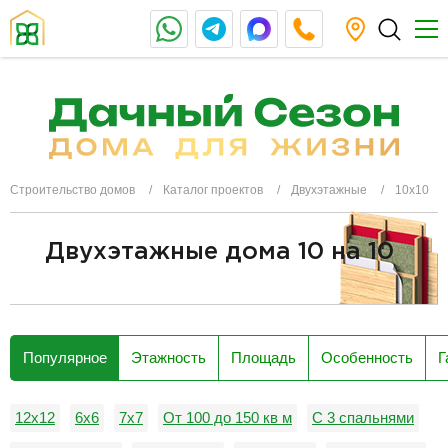
Строительство домов
Каталог проектов
Двухэтажные
10х10
Двухэтажные дома 10 на 10
разделитель
Популярное
Этажность
Площадь
Особенность
Г
12х12
6х6
7х7
От 100 до 150 кв м
С 3 спальнями