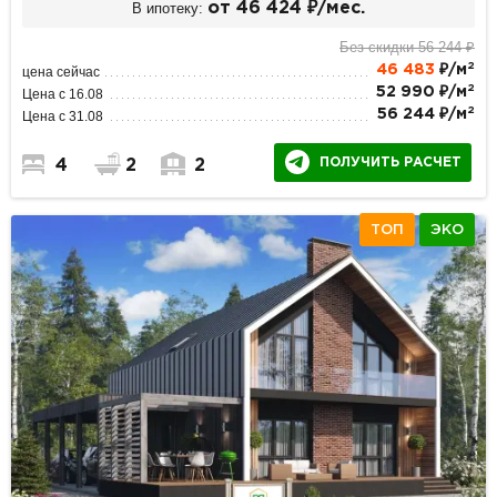
В ипотеку:
от 46 424 ₽/мес.
Без скидки 56 244 ₽
2
46 483
₽/м
цена сейчас
2
52 990 ₽/м
Цена с 16.08
2
56 244 ₽/м
Цена с 31.08
ПОЛУЧИТЬ РАСЧЕТ
4
2
2
ТОП
ЭКО