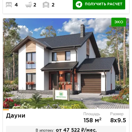
ПОЛУЧИТЬ РАСЧЕТ
4
2
2
ЭКО
Площадь
Размер
Дауни
2
158 м
8х9.5
В ипотеку:
от 47 522 ₽/мес.