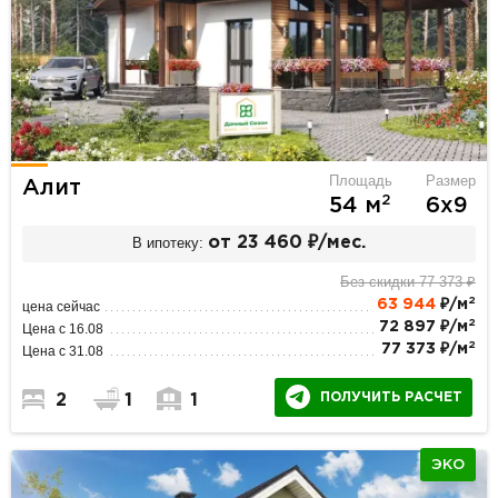
Площадь
Размер
Алит
2
54 м
6х9
В ипотеку:
от 23 460 ₽/мес.
Без скидки 77 373 ₽
2
63 944
₽/м
цена сейчас
2
72 897 ₽/м
Цена с 16.08
2
77 373 ₽/м
Цена с 31.08
ПОЛУЧИТЬ РАСЧЕТ
2
1
1
ЭКО