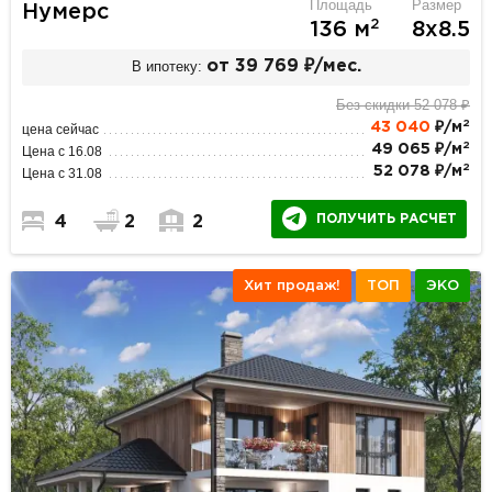
Площадь
Размер
Нумерс
2
136 м
8х8.5
В ипотеку:
от 39 769 ₽/мес.
Без скидки 52 078 ₽
2
43 040
₽/м
цена сейчас
2
49 065 ₽/м
Цена с 16.08
2
52 078 ₽/м
Цена с 31.08
ПОЛУЧИТЬ РАСЧЕТ
4
2
2
Хит продаж!
ТОП
ЭКО