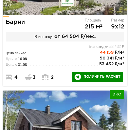
Площадь
Размер
Барни
2
215 м
9х12
В ипотеку:
от 64 504 ₽/мес.
Без скидки 53 432 ₽
2
44 159
₽/м
цена сейчас
2
50 341 ₽/м
Цена с 16.08
2
53 432 ₽/м
Цена с 31.08
ПОЛУЧИТЬ РАСЧЕТ
4
3
2
ЭКО