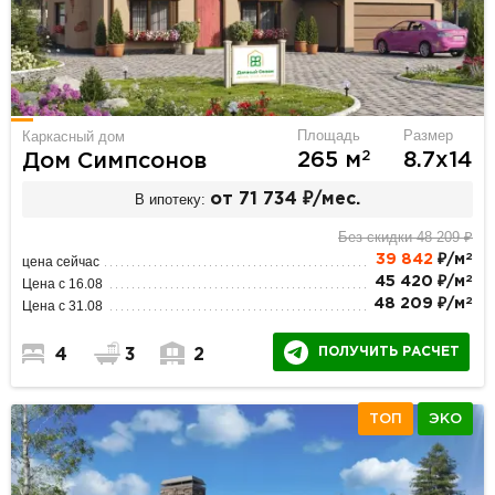
Площадь
Размер
Каркасный дом
2
265 м
8.7х14
Дом Симпсонов
В ипотеку:
от 71 734 ₽/мес.
Без скидки 48 209 ₽
2
39 842
₽/м
цена сейчас
2
45 420 ₽/м
Цена с 16.08
2
48 209 ₽/м
Цена с 31.08
ПОЛУЧИТЬ РАСЧЕТ
4
3
2
ТОП
ЭКО