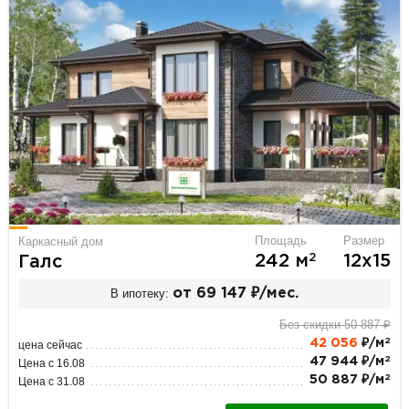
Площадь
Размер
Каркасный дом
2
242 м
12х15
Галс
В ипотеку:
от 69 147 ₽/мес.
Без скидки 50 887 ₽
2
42 056
₽/м
цена сейчас
2
47 944 ₽/м
Цена с 16.08
2
50 887 ₽/м
Цена с 31.08