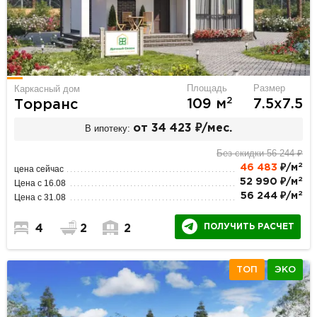
Площадь
Размер
Каркасный дом
2
109 м
7.5х7.5
Торранс
В ипотеку:
от 34 423 ₽/мес.
Без скидки 56 244 ₽
2
46 483
₽/м
цена сейчас
2
52 990 ₽/м
Цена с 16.08
2
56 244 ₽/м
Цена с 31.08
ПОЛУЧИТЬ РАСЧЕТ
4
2
2
ТОП
ЭКО