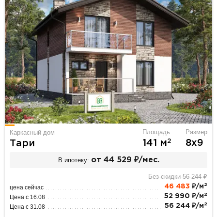
Площадь
Размер
Каркасный дом
2
141 м
8х9
Тари
В ипотеку:
от 44 529 ₽/мес.
Без скидки 56 244 ₽
2
46 483
₽/м
цена сейчас
2
52 990 ₽/м
Цена с 16.08
2
56 244 ₽/м
Цена с 31.08