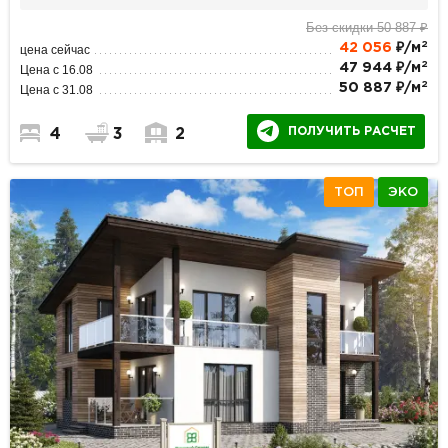
Без скидки 50 887 ₽
2
42 056
₽/м
цена сейчас
2
47 944 ₽/м
Цена с 16.08
2
50 887 ₽/м
Цена с 31.08
ПОЛУЧИТЬ РАСЧЕТ
4
3
2
ТОП
ЭКО