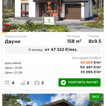
Площадь
Размер
Каркасный дом
2
158 м
8х9.5
Дауни
В ипотеку:
от 47 522 ₽/мес.
Без скидки 53 566 ₽
2
44 269
₽/м
цена сейчас
2
50 467 ₽/м
Цена с 16.08
2
53 566 ₽/м
Цена с 31.08
ПОЛУЧИТЬ РАСЧЕТ
4
2
2
ЭКО