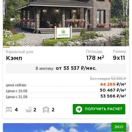
Площадь
Размер
Каркасный дом
2
178 м
9х11
Кэмп
В ипотеку:
от 53 537 ₽/мес.
Без скидки 53 566 ₽
2
44 269
₽/м
цена сейчас
2
50 467 ₽/м
Цена с 16.08
2
53 566 ₽/м
Цена с 31.08
ПОЛУЧИТЬ РАСЧЕТ
4
2
2
ЭКО