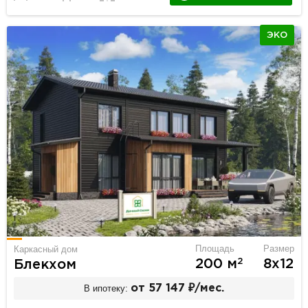
ЭКО
Площадь
Размер
Каркасный дом
2
200 м
8х12
Блекхом
В ипотеку:
от 57 147 ₽/мес.