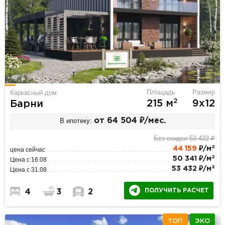
Площадь
Размер
Каркасный дом
2
215 м
9х12
Барни
В ипотеку:
от 64 504 ₽/мес.
Без скидки 53 432 ₽
2
44 159
₽/м
цена сейчас
2
50 341 ₽/м
Цена с 16.08
2
53 432 ₽/м
Цена с 31.08
ПОЛУЧИТЬ РАСЧЕТ
4
3
2
ТОП
ЭКО