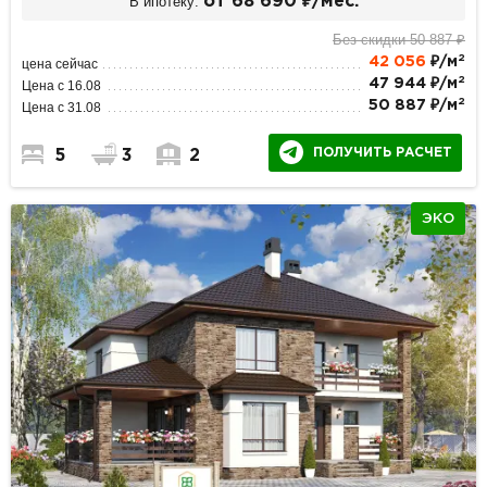
В ипотеку:
от 68 690 ₽/мес.
Без скидки 50 887 ₽
2
42 056
₽/м
цена сейчас
2
47 944 ₽/м
Цена с 16.08
2
50 887 ₽/м
Цена с 31.08
ПОЛУЧИТЬ РАСЧЕТ
5
3
2
ЭКО