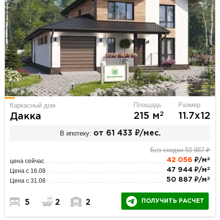
Площадь
Размер
Каркасный дом
2
215 м
11.7х12
Дакка
В ипотеку:
от 61 433 ₽/мес.
Без скидки 50 887 ₽
2
42 056
₽/м
цена сейчас
2
47 944 ₽/м
Цена с 16.08
2
50 887 ₽/м
Цена с 31.08
ПОЛУЧИТЬ РАСЧЕТ
5
2
2