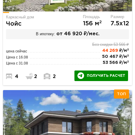
Площадь
Размер
Каркасный дом
2
156 м
7.5х12
Чойс
В ипотеку:
от 46 920 ₽/мес.
Без скидки 53 566 ₽
2
44 269
₽/м
цена сейчас
2
50 467 ₽/м
Цена с 16.08
2
53 566 ₽/м
Цена с 31.08
ПОЛУЧИТЬ РАСЧЕТ
4
2
2
ТОП