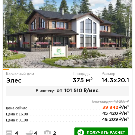
Площадь
Размер
Каркасный дом
2
375 м
14.3х20.1
Элес
В ипотеку:
от 101 510 ₽/мес.
Без скидки 48 209 ₽
2
39 842
₽/м
цена сейчас
2
45 420 ₽/м
Цена с 16.08
2
48 209 ₽/м
Цена с 31.08
ПОЛУЧИТЬ РАСЧЕТ
4
4
2