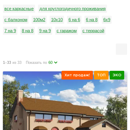
все каркасные
для круглогодичного проживания
с балконом
100м2
10х10
6 на 6
6 на 8
6х9
7 на 9
8 на 8
9 на 9
с гаражом
с террасой
1
–
33
из 33
Показать по
60
Хит продаж!
ТОП
ЭКО