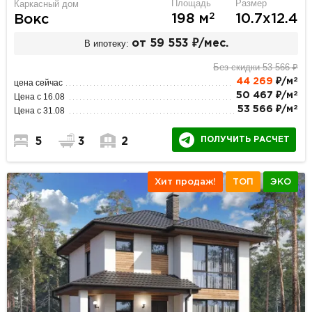
Площадь
Размер
Каркасный дом
2
198 м
10.7х12.4
Вокс
В ипотеку:
от 59 553 ₽/мес.
Без скидки 53 566 ₽
2
44 269
₽/м
цена сейчас
2
50 467 ₽/м
Цена с 16.08
2
53 566 ₽/м
Цена с 31.08
ПОЛУЧИТЬ РАСЧЕТ
5
3
2
Хит продаж!
ТОП
ЭКО