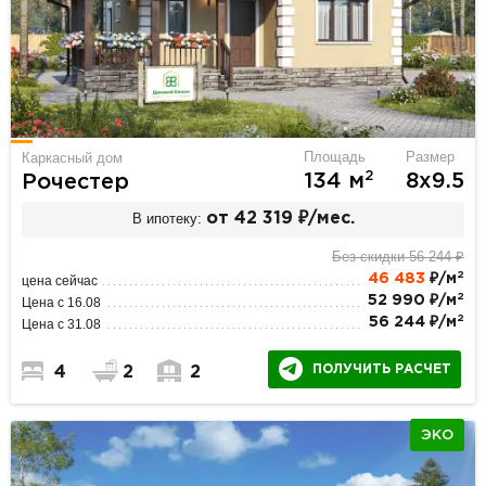
Площадь
Размер
Каркасный дом
2
134 м
8х9.5
Рочестер
В ипотеку:
от 42 319 ₽/мес.
Без скидки 56 244 ₽
2
46 483
₽/м
цена сейчас
2
52 990 ₽/м
Цена с 16.08
2
56 244 ₽/м
Цена с 31.08
ПОЛУЧИТЬ РАСЧЕТ
4
2
2
ЭКО