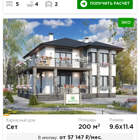
ПОЛУЧИТЬ РАСЧЕТ
5
4
2
ЭКО
Площадь
Размер
Каркасный дом
2
200 м
9.6х11.4
Сет
В ипотеку:
от 57 147 ₽/мес.