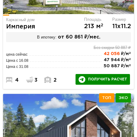
Площадь
Размер
Каркасный дом
2
213 м
11х11.2
Империя
В ипотеку:
от 60 861 ₽/мес.
Без скидки 50 887 ₽
2
42 056
₽/м
цена сейчас
2
47 944 ₽/м
Цена с 16.08
2
50 887 ₽/м
Цена с 31.08
ПОЛУЧИТЬ РАСЧЕТ
4
3
2
ТОП
ЭКО