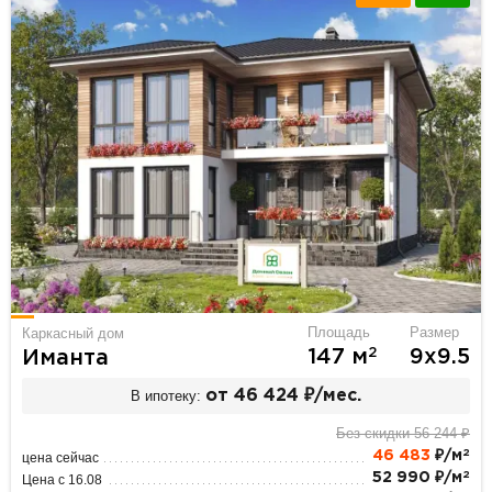
Площадь
Размер
Каркасный дом
2
147 м
9х9.5
Иманта
В ипотеку:
от 46 424 ₽/мес.
Без скидки 56 244 ₽
2
46 483
₽/м
цена сейчас
2
52 990 ₽/м
Цена с 16.08