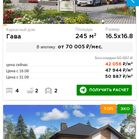
Площадь
Размер
Каркасный дом
2
245 м
16.5х16.8
Гава
В ипотеку:
от 70 005 ₽/мес.
Без скидки 50 887 ₽
2
42 056
₽/м
цена сейчас
2
47 944 ₽/м
Цена с 16.08
2
50 887 ₽/м
Цена с 31.08
ПОЛУЧИТЬ РАСЧЕТ
4
2
2
ТОП
ЭКО