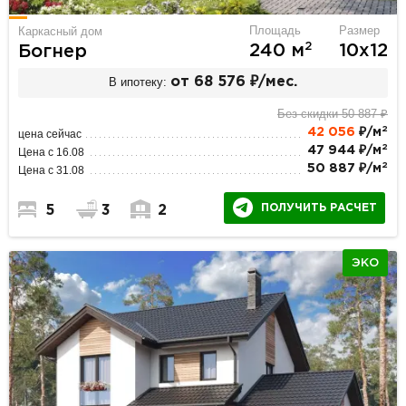
Площадь
Размер
Каркасный дом
2
240 м
10х12
Богнер
В ипотеку:
от 68 576 ₽/мес.
Без скидки 50 887 ₽
2
42 056
₽/м
цена сейчас
2
47 944 ₽/м
Цена с 16.08
2
50 887 ₽/м
Цена с 31.08
ПОЛУЧИТЬ РАСЧЕТ
5
3
2
ЭКО