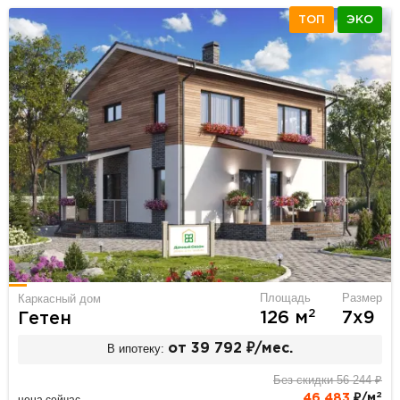
ТОП
ЭКО
Площадь
Размер
Каркасный дом
2
126 м
7х9
Гетен
В ипотеку:
от 39 792 ₽/мес.
Без скидки 56 244 ₽
2
46 483
₽/м
цена сейчас