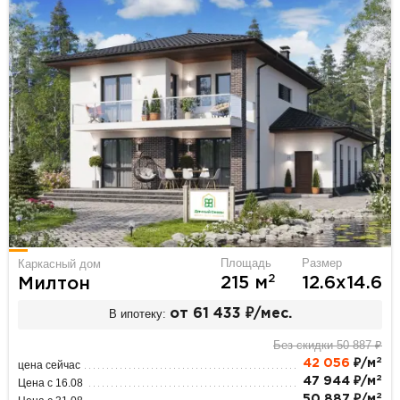
Площадь
Размер
Каркасный дом
2
215 м
12.6х14.6
Милтон
В ипотеку:
от 61 433 ₽/мес.
Без скидки 50 887 ₽
2
42 056
₽/м
цена сейчас
2
47 944 ₽/м
Цена с 16.08
2
50 887 ₽/м