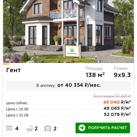
Площадь
Размер
Гент
2
138 м
9х9.3
В ипотеку:
от 40 354 ₽/мес.
Без скидки 52 078 ₽
2
43 040
₽/м
цена сейчас
2
49 065 ₽/м
Цена с 16.08
2
52 078 ₽/м
Цена с 31.08
ПОЛУЧИТЬ РАСЧЕТ
4
2
2