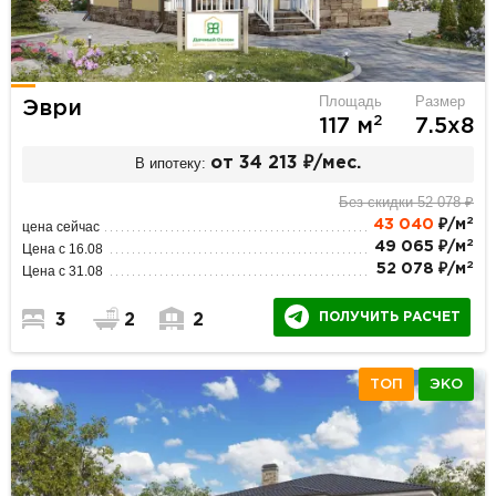
Площадь
Размер
Эври
2
117 м
7.5х8
В ипотеку:
от 34 213 ₽/мес.
Без скидки 52 078 ₽
2
43 040
₽/м
цена сейчас
2
49 065 ₽/м
Цена с 16.08
2
52 078 ₽/м
Цена с 31.08
ПОЛУЧИТЬ РАСЧЕТ
3
2
2
ТОП
ЭКО