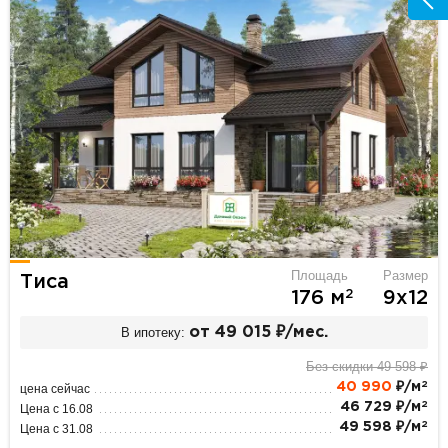
Площадь
Размер
Тиса
2
176 м
9х12
В ипотеку:
от 49 015 ₽/мес.
Без скидки 49 598 ₽
2
40 990
₽/м
цена сейчас
2
46 729 ₽/м
Цена с 16.08
2
49 598 ₽/м
Цена с 31.08