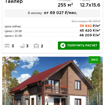
Тайлер
2
255 м
12.7х15.6
В ипотеку:
от 69 027 ₽/мес.
Без скидки 48 209 ₽
2
39 842
₽/м
цена сейчас
2
45 420 ₽/м
Цена с 16.08
2
48 209 ₽/м
Цена с 31.08
ПОЛУЧИТЬ РАСЧЕТ
3
3
2
ЭКО