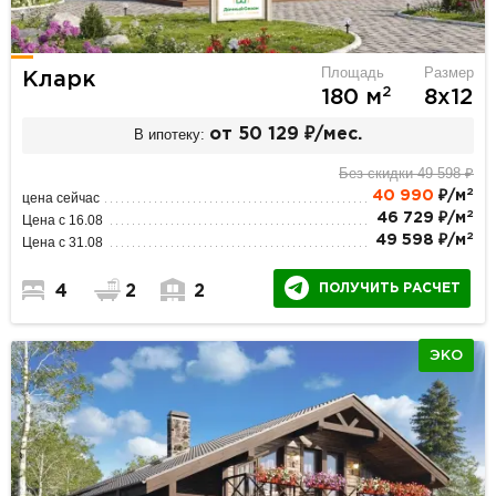
Площадь
Размер
Кларк
2
180 м
8х12
В ипотеку:
от 50 129 ₽/мес.
Без скидки 49 598 ₽
2
40 990
₽/м
цена сейчас
2
46 729 ₽/м
Цена с 16.08
2
49 598 ₽/м
Цена с 31.08
ПОЛУЧИТЬ РАСЧЕТ
4
2
2
ЭКО