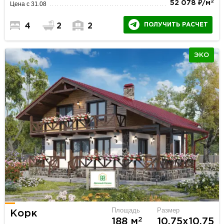
2
52 078 ₽/м
Цена с 31.08
ПОЛУЧИТЬ РАСЧЕТ
4
2
2
ЭКО
Площадь
Размер
Корк
2
188 м
10.75х10.75