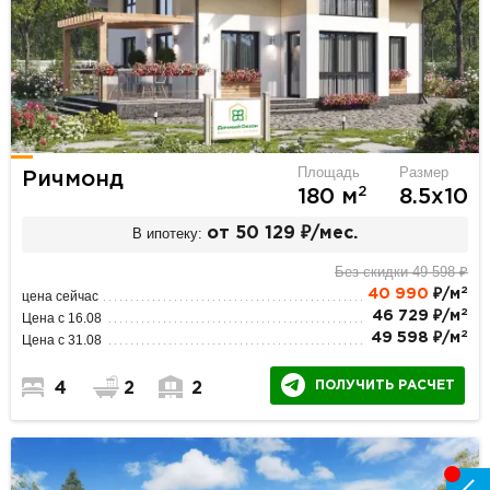
Площадь
Размер
Ричмонд
2
180 м
8.5х10
В ипотеку:
от 50 129 ₽/мес.
Без скидки 49 598 ₽
2
40 990
₽/м
цена сейчас
2
46 729 ₽/м
Цена с 16.08
2
49 598 ₽/м
Цена с 31.08
ПОЛУЧИТЬ РАСЧЕТ
4
2
2