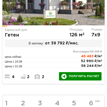
Площадь
Размер
Каркасный дом
2
126 м
7х9
Гетен
В ипотеку:
от 39 792 ₽/мес.
Без скидки 56 244 ₽
2
46 483
₽/м
цена сейчас
2
52 990 ₽/м
Цена с 16.08
2
56 244 ₽/м
Цена с 31.08
ПОЛУЧИТЬ РАСЧЕТ
4
2
2
шаг
1
2
3
4
5
6