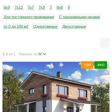
6х9
7x12
7х7
7х9
7
8x8
9
Для постоянного проживания
С панорамными окнами
от 0 до 100 м2
Одноэтажные
Двухэтажные
С мансардой
С гаражом
Дома в стиле фахверк
С верандой
С четырьмя спальнями
Со вторым светом
1
–
1
из 1
Показать по
60
ТОП
ЭКО