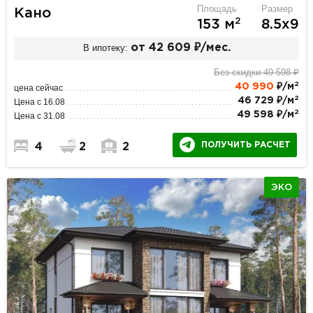
Площадь
Размер
Кано
2
153 м
8.5х9
В ипотеку:
от 42 609 ₽/мес.
Без скидки 49 598 ₽
2
40 990
₽/м
цена сейчас
2
46 729 ₽/м
Цена с 16.08
2
49 598 ₽/м
Цена с 31.08
ПОЛУЧИТЬ РАСЧЕТ
4
2
2
ЭКО