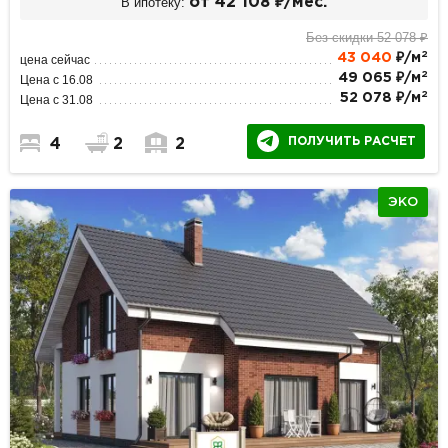
В ипотеку:
от 42 108 ₽/мес.
Без скидки 52 078 ₽
2
43 040
₽/м
цена сейчас
2
49 065 ₽/м
Цена с 16.08
2
52 078 ₽/м
Цена с 31.08
ПОЛУЧИТЬ РАСЧЕТ
4
2
2
ЭКО