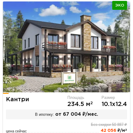
ЭКО
Площадь
Размер
Кантри
2
234.5 м
10.1х12.4
В ипотеку:
от 67 004 ₽/мес.
Без скидки 50 887 ₽
2
42 056
₽/м
цена сейчас