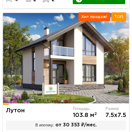
Хит продаж!
ТОП
Площадь
Размер
Лутон
2
103.8 м
7.5х7.5
В ипотеку:
от 30 353 ₽/мес.