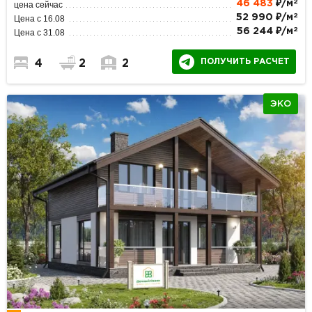
2
46 483
₽/м
цена сейчас
2
52 990 ₽/м
Цена с 16.08
2
56 244 ₽/м
Цена с 31.08
ПОЛУЧИТЬ РАСЧЕТ
4
2
2
ЭКО