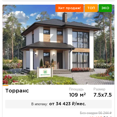
Хит продаж!
ТОП
ЭКО
Площадь
Размер
Торранс
2
109 м
7.5х7.5
В ипотеку:
от 34 423 ₽/мес.
Без скидки 56 244 ₽