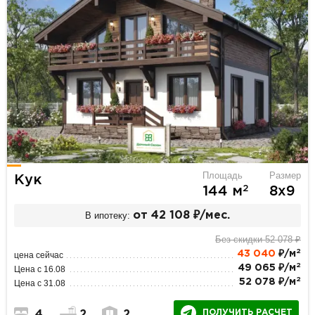
Площадь
Размер
Кук
2
144 м
8х9
В ипотеку:
от 42 108 ₽/мес.
Без скидки 52 078 ₽
2
43 040
₽/м
цена сейчас
2
49 065 ₽/м
Цена с 16.08
2
52 078 ₽/м
Цена с 31.08
ПОЛУЧИТЬ РАСЧЕТ
4
2
2