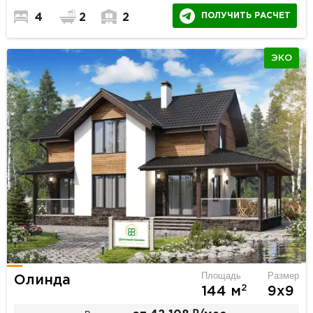
ПОЛУЧИТЬ РАСЧЕТ
4
2
2
ЭКО
Площадь
Размер
Олинда
2
144 м
9х9