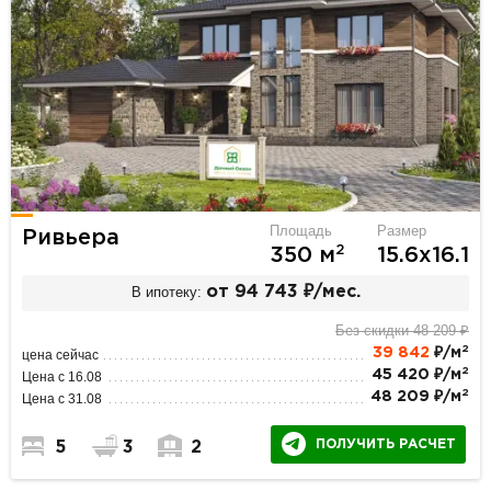
Площадь
Размер
Ривьера
2
350 м
15.6х16.1
В ипотеку:
от 94 743 ₽/мес.
Без скидки 48 209 ₽
2
39 842
₽/м
цена сейчас
2
45 420 ₽/м
Цена с 16.08
2
48 209 ₽/м
Цена с 31.08
ПОЛУЧИТЬ РАСЧЕТ
5
3
2