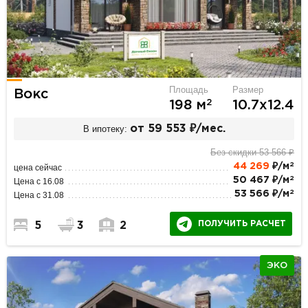
Площадь
Размер
Вокс
2
198 м
10.7х12.4
В ипотеку:
от 59 553 ₽/мес.
Без скидки 53 566 ₽
2
44 269
₽/м
цена сейчас
2
50 467 ₽/м
Цена с 16.08
2
53 566 ₽/м
Цена с 31.08
ПОЛУЧИТЬ РАСЧЕТ
5
3
2
ЭКО