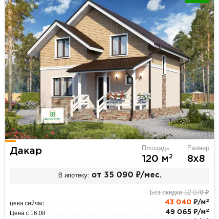
Площадь
Размер
Дакар
2
120 м
8х8
В ипотеку:
от 35 090 ₽/мес.
Без скидки 52 078 ₽
2
43 040
₽/м
цена сейчас
2
49 065 ₽/м
Цена с 16.08