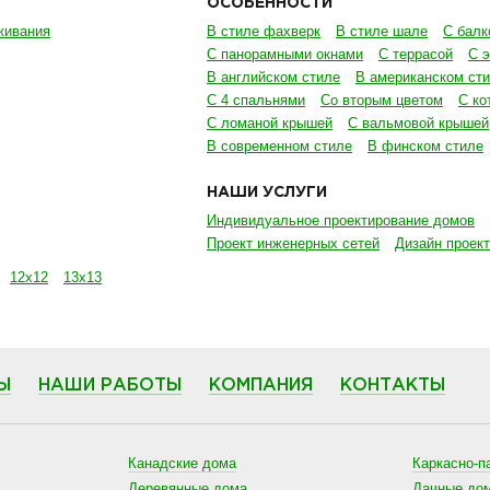
ОСОБЕННОСТИ
живания
В стиле фахверк
В стиле шале
С балк
С панорамными окнами
С террасой
С 
В английском стиле
В американском ст
С 4 спальнями
Со вторым цветом
С ко
С ломаной крышей
С вальмовой крышей
В современном стиле
В финском стиле
НАШИ УСЛУГИ
Индивидуальное проектирование домов
Проект инженерных сетей
Дизайн проект
12х12
13х13
Ы
НАШИ РАБОТЫ
КОМПАНИЯ
КОНТАКТЫ
Канадские дома
Каркасно-п
Деревянные дома
Дачные до