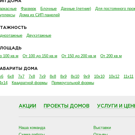
ТИП ДОМА
аркасные
Фахверк
Блочные
Дачные (летние)
Для постоянного про
уплексы
Дома из СИП панелей
ЭТАЖНОСТЬ
дноэтажные
Двухэтажные
ПЛОЩАДЬ
о 100 кв.м
От 100 до 150 кв.м
От 150 до 200 кв.м
От 200 кв.м
ГАБАРИТЫ ДОМА
х6
6х8
7х7
7х8
7х9
8х8
8х9
8х10
9х9
10х10
10х12
11х11
4х14
Квадратной формы
Прямоугольной формы
АКЦИИ
ПРОЕКТЫ ДОМОВ
УСЛУГИ И ЦЕН
Наша команда
Выставки
Схема работы
Отзывы