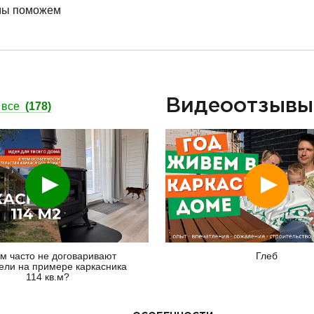
мы поможем
Видеоотзыв
 все
(178)
Смотреть
Смотреть
м часто не договаривают
Глеб
ели на примере каркасника
114 кв.м?