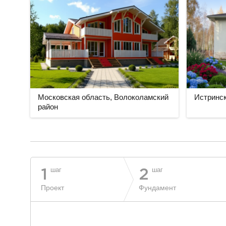
Московская область, Волоколамский
Истринск
район
разделитель
шаг
шаг
1
2
Проект
Фундамент