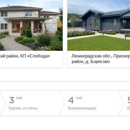
ий район, КП «Слобода»
Ленинградская обл., Приозе
район, д. Борисово
шаг
шаг
3
4
Каркас и стены
Коммуникации
К