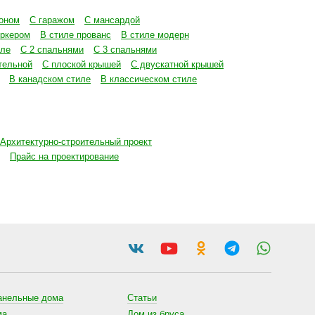
оном
С гаражом
С мансардой
эркером
В стиле прованс
В стиле модерн
иле
С 2 спальнями
С 3 спальнями
тельной
С плоской крышей
С двускатной крышей
В канадском стиле
В классическом стиле
Архитектурно-строительный проект
Прайс на проектирование
анельные дома
Статьи
ма
Дом из бруса