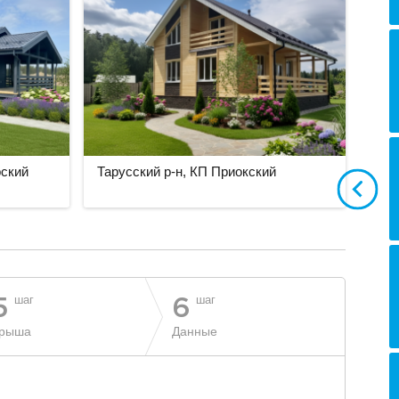
рский
Тарусский р-н, КП Приокский
шаг
шаг
5
6
рыша
Данные