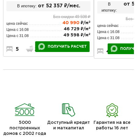
В
от 5
В ипотеку:
от 52 357 ₽/мес.
ипотеку:
Без скидки 49 598 ₽
Без с
2
40 990
₽/м
цена сейчас
цена сейчас
2
46 729 ₽/м
Цена с 16.08
Цена с 16.08
2
49 598 ₽/м
Цена с 31.08
Цена с 31.08
ПОЛУЧИТЬ РАСЧЕТ
5
2
2
ПОЛУЧИ
4
2
5000
Доступный кредит
Гарантия на все
построенных
и маткапитал
работы 16 лет
домов с 2002 года