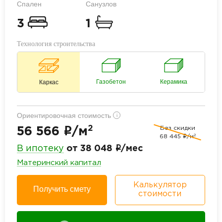
Спален
Санузлов
3
1
Технология строительства
Газобетон
Керамика
Каркас
Ориентировочная стоимость
i
2
Без скидки
i
56 566
/м
2
68 445
i
/м
i
В ипотеку
от 38 048
/мес
Материнский капитал
Калькулятор
Получить смету
стоимости