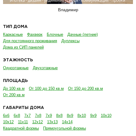
Владимир
ТИП ДОМА
Каркасные
Фахверк
Блочные
Дачные (летние)
Для постоянного проживания
Дуплексы
Дома из СИП панелей
ЭТАЖНОСТЬ
Одноэтажные
Двухэтажные
ПЛОЩАДЬ
До 100 кв.м
От 100 до 150 кв.м
От 150 до 200 кв.м
От 200 кв.м
ГАБАРИТЫ ДОМА
6х6
6х8
7х7
7х8
7х9
8х8
8х9
8х10
9х9
10х10
10х12
11х11
12х12
13х13
14х14
Квадратной формы
Прямоугольной формы