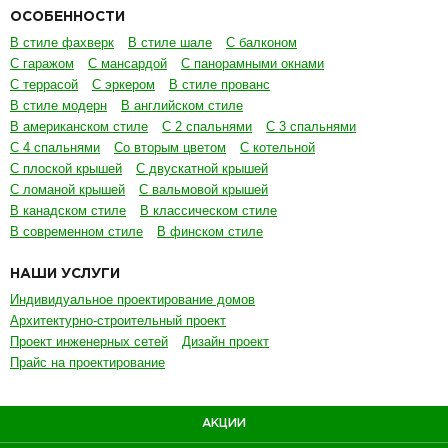
ОСОБЕННОСТИ
В стиле фахверк
В стиле шале
С балконом
С гаражом
С мансардой
С панорамными окнами
С террасой
С эркером
В стиле прованс
В стиле модерн
В английском стиле
В американском стиле
С 2 спальнями
С 3 спальнями
С 4 спальнями
Со вторым цветом
С котельной
С плоской крышей
С двускатной крышей
С ломаной крышей
С вальмовой крышей
В канадском стиле
В классическом стиле
В современном стиле
В финском стиле
НАШИ УСЛУГИ
Индивидуальное проектирование домов
Архитектурно-строительный проект
Проект инженерных сетей
Дизайн проект
Прайс на проектирование
АКЦИИ