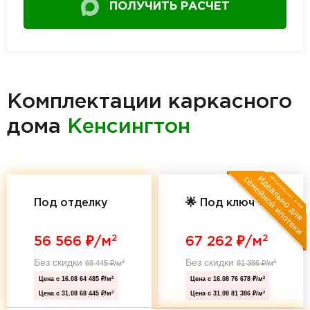
ПОЛУЧИТЬ РАСЧЕТ
Комплектации каркасного
дома
Кенсингтон
Под отделку
🌟 Под ключ 🌟
2
2
56 566
₽/м
67 262
₽/м
Без скидки
Без скидки
68 445
₽/м
81 386
₽/м
2
2
Цена с 16.08
64 485 ₽/м
Цена с 16.08
76 678 ₽/м
2
2
Цена с 31.08
68 445 ₽/м
Цена с 31.08
81 386 ₽/м
2
2