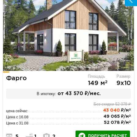
Площадь
Размер
Фарго
2
149 м
9х10
В ипотеку:
от 43 570 ₽/мес.
Без скидки 52 078 ₽
2
43 040
₽/м
цена сейчас
2
49 065 ₽/м
Цена с 16.08
2
52 078 ₽/м
Цена с 31.08
ПОЛУЧИТЬ РАСЧЕТ
5
1
2