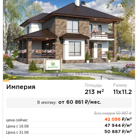
Площадь
Размер
Империя
2
213 м
11х11.2
В ипотеку:
от 60 861 ₽/мес.
Без скидки 50 887 ₽
2
42 056
₽/м
цена сейчас
2
47 944 ₽/м
Цена с 16.08
2
50 887 ₽/м
Цена с 31.08