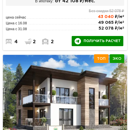
В ипотеку:
от 42 108 ₽/мес.
Без скидки 52 078 ₽
2
43 040
₽/м
цена сейчас
2
49 065 ₽/м
Цена с 16.08
2
52 078 ₽/м
Цена с 31.08
ПОЛУЧИТЬ РАСЧЕТ
4
2
2
ТОП
ЭКО