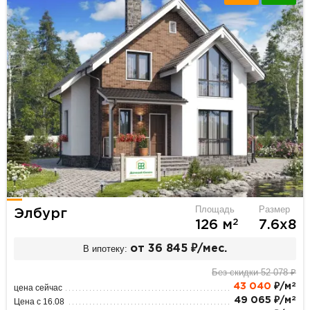
Площадь
Размер
Элбург
2
126 м
7.6х8
В ипотеку:
от 36 845 ₽/мес.
Без скидки 52 078 ₽
2
43 040
₽/м
цена сейчас
2
49 065 ₽/м
Цена с 16.08