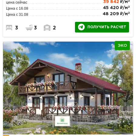
2
39 842
₽/м
цена сейчас
2
45 420 ₽/м
Цена с 16.08
2
48 209 ₽/м
Цена с 31.08
ПОЛУЧИТЬ РАСЧЕТ
3
3
2
ЭКО