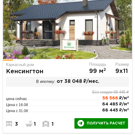
Площадь
Размер
Каркасный дом
2
99 м
9х11
Кенсингтон
В ипотеку:
от 38 048 ₽/мес.
Без скидки 68 445 ₽
2
56 566
₽/м
цена сейчас
2
64 485 ₽/м
Цена с 16.08
2
68 445 ₽/м
Цена с 31.08
ПОЛУЧИТЬ РАСЧЕТ
3
1
1