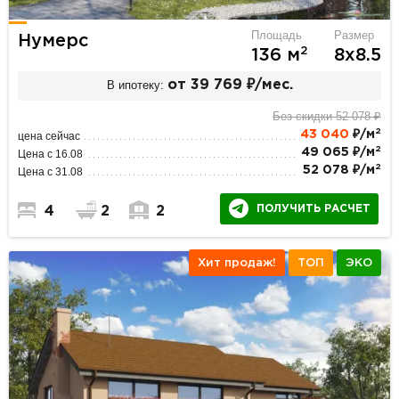
Площадь
Размер
Нумерс
2
136 м
8х8.5
В ипотеку:
от 39 769 ₽/мес.
Без скидки 52 078 ₽
2
43 040
₽/м
цена сейчас
2
49 065 ₽/м
Цена с 16.08
2
52 078 ₽/м
Цена с 31.08
ПОЛУЧИТЬ РАСЧЕТ
4
2
2
Хит продаж!
ТОП
ЭКО