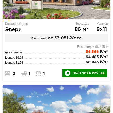
Площадь
Размер
Каркасный дом
2
86 м
9х11
Эвери
В ипотеку:
от 33 051 ₽/мес.
Без скидки 68 445 ₽
2
56 566
₽/м
цена сейчас
2
64 485 ₽/м
Цена с 16.08
2
68 445 ₽/м
Цена с 31.08
ПОЛУЧИТЬ РАСЧЕТ
2
1
1