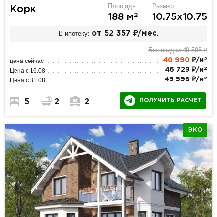
Площадь
Размер
Корк
2
188 м
10.75х10.75
В ипотеку:
от 52 357 ₽/мес.
Без скидки 49 598 ₽
2
40 990
₽/м
цена сейчас
2
46 729 ₽/м
Цена с 16.08
2
49 598 ₽/м
Цена с 31.08
ПОЛУЧИТЬ РАСЧЕТ
5
2
2
ЭКО