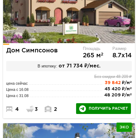
Площадь
Размер
Дом Симпсонов
2
265 м
8.7х14
В ипотеку:
от 71 734 ₽/мес.
Без скидки 48 209 ₽
2
39 842
₽/м
цена сейчас
2
45 420 ₽/м
Цена с 16.08
2
48 209 ₽/м
Цена с 31.08
ПОЛУЧИТЬ РАСЧЕТ
4
3
2
ЭКО