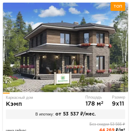
ТОП
Площадь
Размер
Каркасный дом
2
178 м
9х11
Кэмп
В ипотеку:
от 53 537 ₽/мес.
Без скидки 53 566 ₽
2
44 269
₽/м
цена сейчас