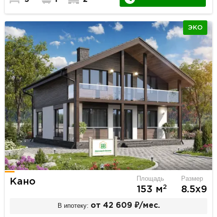
ЭКО
Площадь
Размер
Кано
2
153 м
8.5х9
В ипотеку:
от 42 609 ₽/мес.