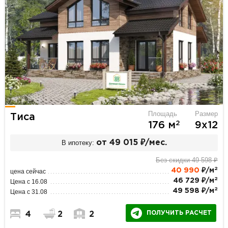
Площадь
Размер
Тиса
2
176 м
9х12
В ипотеку:
от 49 015 ₽/мес.
Без скидки 49 598 ₽
2
40 990
₽/м
цена сейчас
2
46 729 ₽/м
Цена с 16.08
2
49 598 ₽/м
Цена с 31.08
ПОЛУЧИТЬ РАСЧЕТ
4
2
2