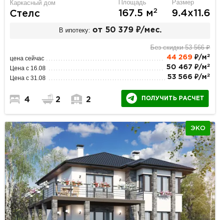
Площадь
Размер
Каркасный дом
2
167.5 м
9.4х11.6
Стелс
В ипотеку:
от 50 379 ₽/мес.
Без скидки 53 566 ₽
2
44 269
₽/м
цена сейчас
2
50 467 ₽/м
Цена с 16.08
2
53 566 ₽/м
Цена с 31.08
ПОЛУЧИТЬ РАСЧЕТ
4
2
2
ЭКО