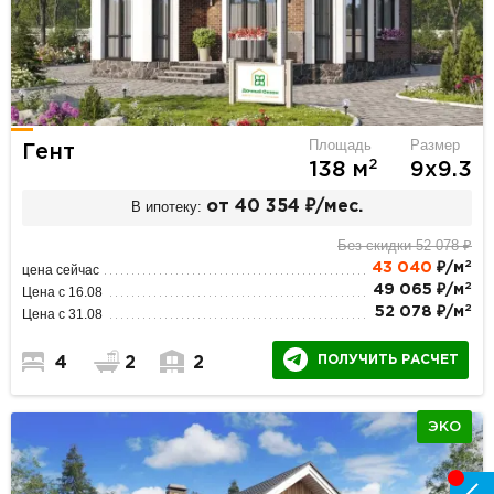
Площадь
Размер
Гент
2
138 м
9х9.3
В ипотеку:
от 40 354 ₽/мес.
Без скидки 52 078 ₽
2
43 040
₽/м
цена сейчас
2
49 065 ₽/м
Цена с 16.08
2
52 078 ₽/м
Цена с 31.08
ПОЛУЧИТЬ РАСЧЕТ
4
2
2
ЭКО