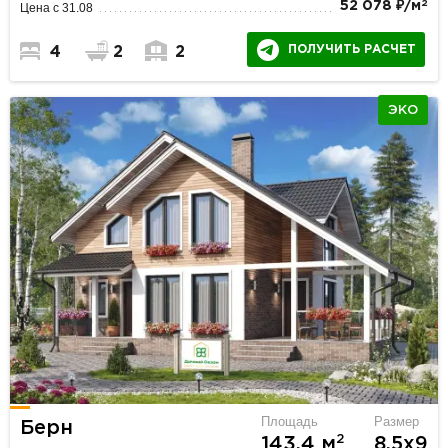
2
52 078 ₽/м
Цена с 31.08
ПОЛУЧИТЬ РАСЧЕТ
4
2
2
ЭКО
Площадь
Размер
Берн
2
143.4 м
8.5х9