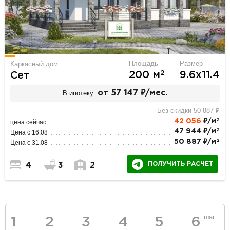
Площадь
Размер
Каркасный дом
2
200 м
9.6х11.4
Сет
В ипотеку:
от 57 147 ₽/мес.
Без скидки 50 887 ₽
2
42 056
₽/м
цена сейчас
2
47 944 ₽/м
Цена с 16.08
2
50 887 ₽/м
Цена с 31.08
ПОЛУЧИТЬ РАСЧЕТ
4
3
2
шаг
1
2
3
4
5
6