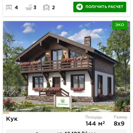
ПОЛУЧИТЬ РАСЧЕТ
4
3
2
ЭКО
Площадь
Размер
Кук
2
144 м
8х9