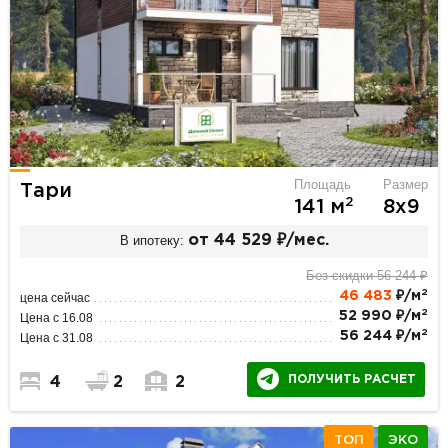
Площадь
Размер
Тари
2
141 м
8х9
В ипотеку:
от 44 529 ₽/мес.
Без скидки 56 244 ₽
2
46 483
₽/м
цена сейчас
2
52 990 ₽/м
Цена с 16.08
2
56 244 ₽/м
Цена с 31.08
ПОЛУЧИТЬ РАСЧЕТ
4
2
2
ТОП
ЭКО