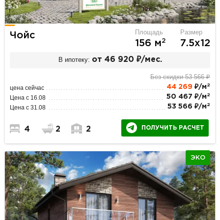
Площадь
Размер
Чойс
2
156 м
7.5х12
В ипотеку:
от 46 920 ₽/мес.
Без скидки 53 566 ₽
2
44 269
₽/м
цена сейчас
2
50 467 ₽/м
Цена с 16.08
2
53 566 ₽/м
Цена с 31.08
ПОЛУЧИТЬ РАСЧЕТ
4
2
2
ЭКО