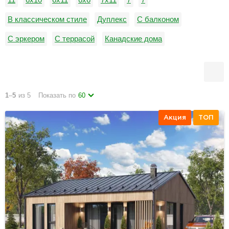
В классическом стиле
Дуплекс
С балконом
С эркером
С террасой
Канадские дома
В стиле барнхаус
Небольшие
С вальмовой кровлей
С плоской кровлей
С эксплуатируемой кровлей
1
–
5
из 5
Показать по
60
Акция
ТОП