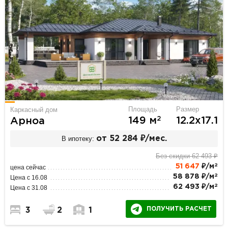
Площадь
Размер
Каркасный дом
2
149 м
12.2х17.1
Арноа
В ипотеку:
от 52 284 ₽/мес.
Без скидки 62 493 ₽
2
51 647
₽/м
цена сейчас
2
58 878 ₽/м
Цена с 16.08
2
62 493 ₽/м
Цена с 31.08
ПОЛУЧИТЬ РАСЧЕТ
3
2
1