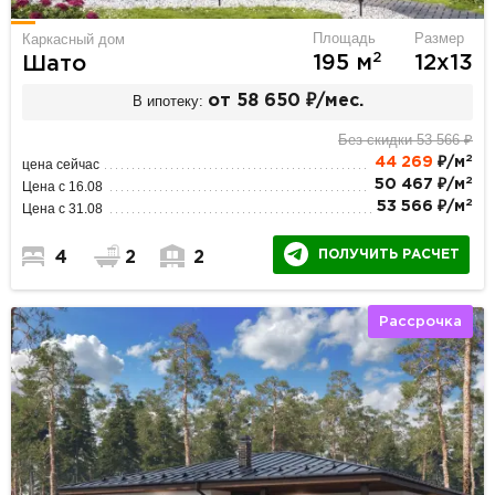
Площадь
Размер
Каркасный дом
2
195 м
12х13
Шато
В ипотеку:
от 58 650 ₽/мес.
Без скидки 53 566 ₽
2
44 269
₽/м
цена сейчас
2
50 467 ₽/м
Цена с 16.08
2
53 566 ₽/м
Цена с 31.08
ПОЛУЧИТЬ РАСЧЕТ
4
2
2
Рассрочка