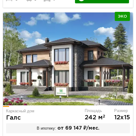
ЭКО
Площадь
Размер
Каркасный дом
2
242 м
12х15
Галс
В ипотеку:
от 69 147 ₽/мес.