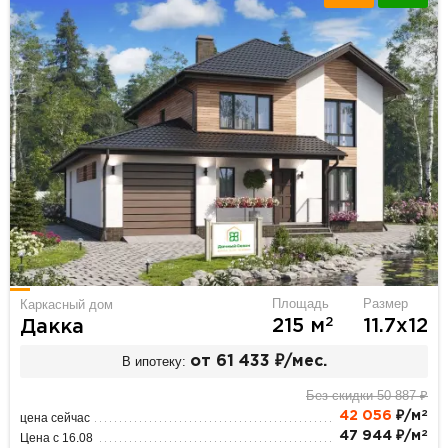
Площадь
Размер
Каркасный дом
2
215 м
11.7х12
Дакка
В ипотеку:
от 61 433 ₽/мес.
Без скидки 50 887 ₽
2
42 056
₽/м
цена сейчас
2
47 944 ₽/м
Цена с 16.08