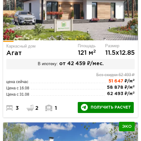
Площадь
Размер
Каркасный дом
2
121 м
11.5х12.85
Агат
В ипотеку:
от 42 459 ₽/мес.
Без скидки 62 493 ₽
2
51 647
₽/м
цена сейчас
2
58 878 ₽/м
Цена с 16.08
2
62 493 ₽/м
Цена с 31.08
ПОЛУЧИТЬ РАСЧЕТ
3
2
1
ЭКО