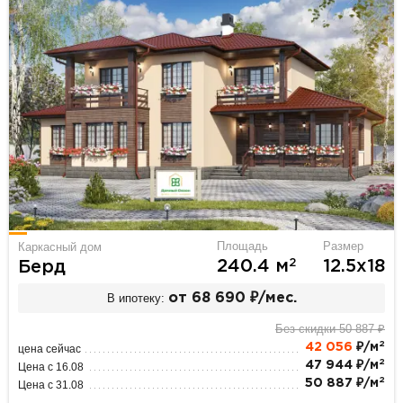
Площадь
Размер
Каркасный дом
2
240.4 м
12.5х18
Берд
В ипотеку:
от 68 690 ₽/мес.
Без скидки 50 887 ₽
2
42 056
₽/м
цена сейчас
2
47 944 ₽/м
Цена с 16.08
2
50 887 ₽/м
Цена с 31.08