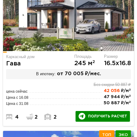
Площадь
Размер
Каркасный дом
2
245 м
16.5х16.8
Гава
В ипотеку:
от 70 005 ₽/мес.
Без скидки 50 887 ₽
2
42 056
₽/м
цена сейчас
2
47 944 ₽/м
Цена с 16.08
2
50 887 ₽/м
Цена с 31.08
ПОЛУЧИТЬ РАСЧЕТ
4
2
2
ТОП
ЭКО