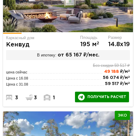
Площадь
Размер
Каркасный дом
2
195 м
14.8х19
Кенвуд
В ипотеку:
от 65 167 ₽/мес.
Без скидки 59 517 ₽
2
49 188
₽/м
цена сейчас
2
56 074 ₽/м
Цена с 16.08
2
59 517 ₽/м
Цена с 31.08
ПОЛУЧИТЬ РАСЧЕТ
3
3
1
ЭКО