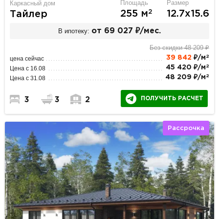
Площадь
Размер
Каркасный дом
2
255 м
12.7х15.6
Тайлер
В ипотеку:
от 69 027 ₽/мес.
Без скидки 48 209 ₽
2
39 842
₽/м
цена сейчас
2
45 420 ₽/м
Цена с 16.08
2
48 209 ₽/м
Цена с 31.08
ПОЛУЧИТЬ РАСЧЕТ
3
3
2
Рассрочка