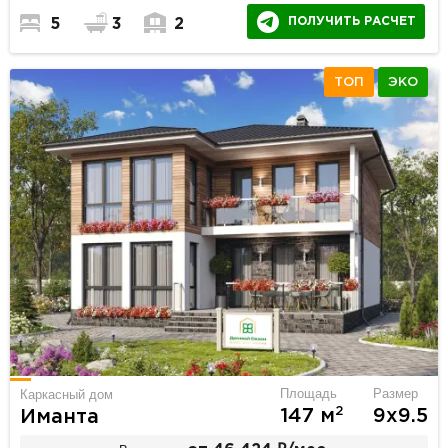
ПОЛУЧИТЬ РАСЧЕТ
5
3
2
ТОП
ЭКО
Площадь
Размер
Каркасный дом
2
147 м
9х9.5
Иманта