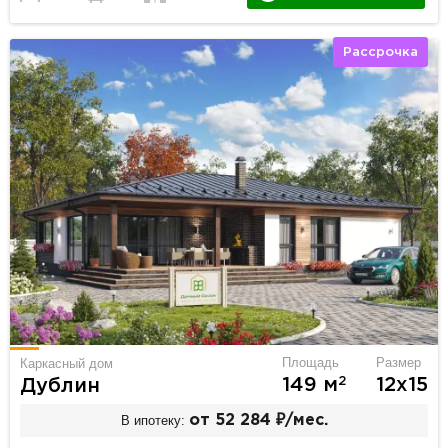
Рассрочка
Площадь
Размер
Каркасный дом
2
149 м
12х15
Дублин
В ипотеку:
от 52 284 ₽/мес.