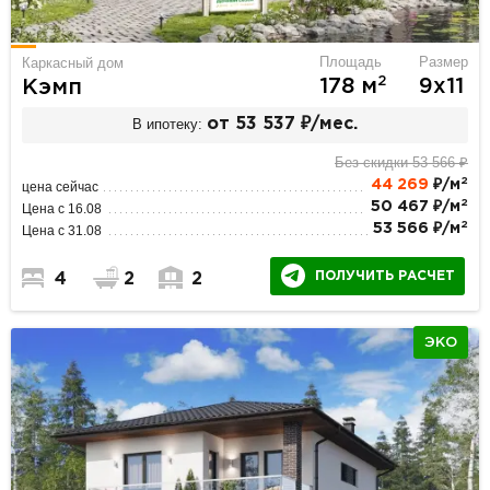
Площадь
Размер
Каркасный дом
2
178 м
9х11
Кэмп
В ипотеку:
от 53 537 ₽/мес.
Без скидки 53 566 ₽
2
44 269
₽/м
цена сейчас
2
50 467 ₽/м
Цена с 16.08
2
53 566 ₽/м
Цена с 31.08
ПОЛУЧИТЬ РАСЧЕТ
4
2
2
ЭКО