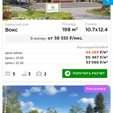
Площадь
Размер
Каркасный дом
2
198 м
10.7х12.4
Вокс
В ипотеку:
от 59 553 ₽/мес.
Без скидки 53 566 ₽
2
44 269
₽/м
цена сейчас
2
50 467 ₽/м
Цена с 16.08
2
53 566 ₽/м
Цена с 31.08
ПОЛУЧИТЬ РАСЧЕТ
5
3
2
Рассрочка