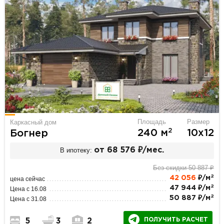
Площадь
Размер
Каркасный дом
2
240 м
10х12
Богнер
В ипотеку:
от 68 576 ₽/мес.
Без скидки 50 887 ₽
2
42 056
₽/м
цена сейчас
2
47 944 ₽/м
Цена с 16.08
2
50 887 ₽/м
Цена с 31.08
ПОЛУЧИТЬ РАСЧЕТ
5
3
2