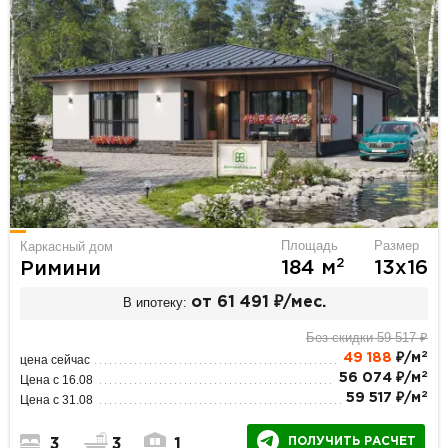
Площадь
Размер
Каркасный дом
2
184 м
13х16
Римини
В ипотеку:
от 61 491 ₽/мес.
Без скидки 59 517 ₽
2
49 188
₽/м
цена сейчас
2
56 074 ₽/м
Цена с 16.08
2
59 517 ₽/м
Цена с 31.08
ПОЛУЧИТЬ РАСЧЕТ
3
3
1