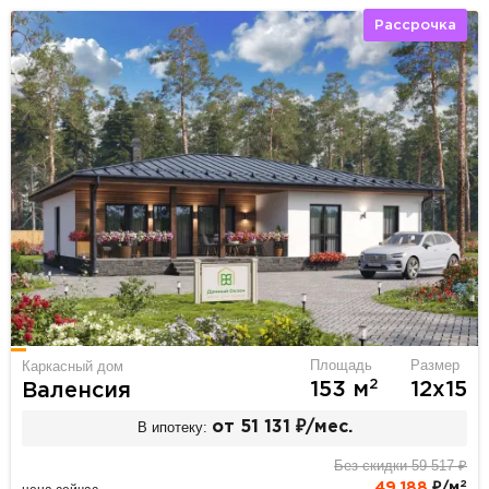
Рассрочка
Площадь
Размер
Каркасный дом
2
153 м
12х15
Валенсия
В ипотеку:
от 51 131 ₽/мес.
Без скидки 59 517 ₽
2
49 188
₽/м