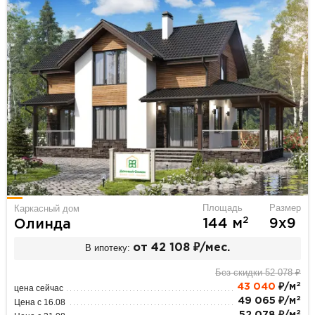
Площадь
Размер
Каркасный дом
2
144 м
9х9
Олинда
В ипотеку:
от 42 108 ₽/мес.
Без скидки 52 078 ₽
2
43 040
₽/м
цена сейчас
2
49 065 ₽/м
Цена с 16.08
2
52 078 ₽/м