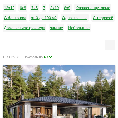
12x12
6х9
7x5
7
8х10
8х9
Каркасно-щитовые
С балконом
от 0 до 100 м2
Одноэтажные
С террасой
Дома в стиле фахверк
зимние
Небольшие
С верандой
С котельной
С плоской кровлей
С эксплуатируемой кровлей
1
–
33
из 33
Показать по
60