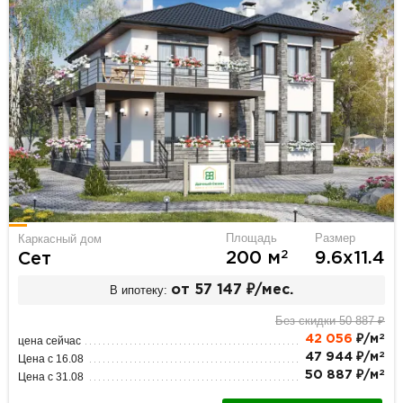
Площадь
Размер
Каркасный дом
2
200 м
9.6х11.4
Сет
В ипотеку:
от 57 147 ₽/мес.
Без скидки 50 887 ₽
2
42 056
₽/м
цена сейчас
2
47 944 ₽/м
Цена с 16.08
2
50 887 ₽/м
Цена с 31.08