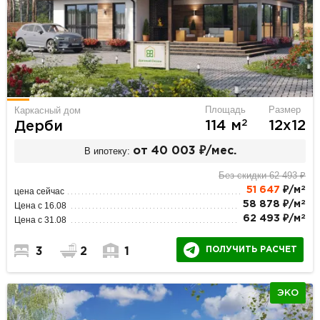
Площадь
Размер
Каркасный дом
2
114 м
12х12
Дерби
В ипотеку:
от 40 003 ₽/мес.
Без скидки 62 493 ₽
2
51 647
₽/м
цена сейчас
2
58 878 ₽/м
Цена с 16.08
2
62 493 ₽/м
Цена с 31.08
ПОЛУЧИТЬ РАСЧЕТ
3
2
1
ЭКО