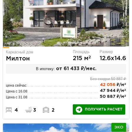
Площадь
Размер
Каркасный дом
2
215 м
12.6х14.6
Милтон
В ипотеку:
от 61 433 ₽/мес.
Без скидки 50 887 ₽
2
42 056
₽/м
цена сейчас
2
47 944 ₽/м
Цена с 16.08
2
50 887 ₽/м
Цена с 31.08
ПОЛУЧИТЬ РАСЧЕТ
4
3
2
ЭКО