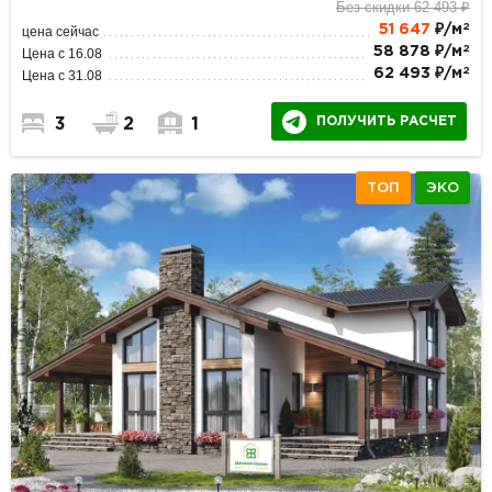
Без скидки 62 493 ₽
2
51 647
₽/м
цена сейчас
2
58 878 ₽/м
Цена с 16.08
2
62 493 ₽/м
Цена с 31.08
ПОЛУЧИТЬ РАСЧЕТ
3
2
1
ТОП
ЭКО