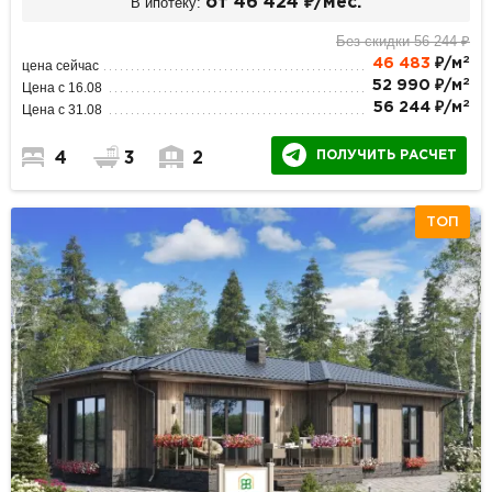
В ипотеку:
от 46 424 ₽/мес.
Без скидки 56 244 ₽
2
46 483
₽/м
цена сейчас
2
52 990 ₽/м
Цена с 16.08
2
56 244 ₽/м
Цена с 31.08
ПОЛУЧИТЬ РАСЧЕТ
4
3
2
ТОП