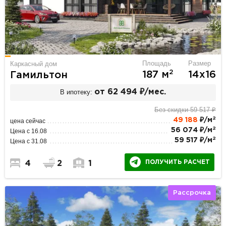
Площадь
Размер
Каркасный дом
2
187 м
14х16
Гамильтон
В ипотеку:
от 62 494 ₽/мес.
Без скидки 59 517 ₽
2
49 188
₽/м
цена сейчас
2
56 074 ₽/м
Цена с 16.08
2
59 517 ₽/м
Цена с 31.08
ПОЛУЧИТЬ РАСЧЕТ
4
2
1
Рассрочка