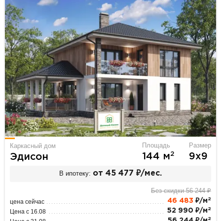
Площадь
Размер
Каркасный дом
2
144 м
9х9
Эдисон
В ипотеку:
от 45 477 ₽/мес.
Без скидки 56 244 ₽
2
46 483
₽/м
цена сейчас
2
52 990 ₽/м
Цена с 16.08
2
56 244 ₽/м