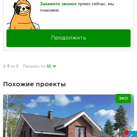
Закажите звонок
прямо сейчас, мы
поможем
Продолжить
1
–
9
из 9
Показать по
60
Похожие проекты
ЭКО