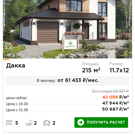
Площадь
Размер
Дакка
2
215 м
11.7х12
В ипотеку:
от 61 433 ₽/мес.
Без скидки 50 887 ₽
2
42 056
₽/м
цена сейчас
2
47 944 ₽/м
Цена с 16.08
2
50 887 ₽/м
Цена с 31.08
ПОЛУЧИТЬ РАСЧЕТ
5
2
2