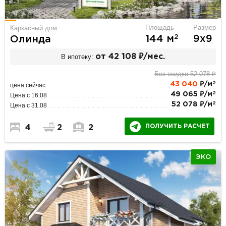
Площадь
Размер
Каркасный дом
2
144 м
9х9
Олинда
В ипотеку:
от 42 108 ₽/мес.
Без скидки 52 078 ₽
2
43 040
₽/м
цена сейчас
2
49 065 ₽/м
Цена с 16.08
2
52 078 ₽/м
Цена с 31.08
ПОЛУЧИТЬ РАСЧЕТ
4
2
2
ЭКО