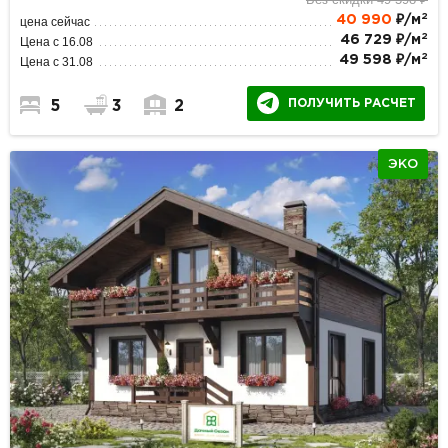
2
40 990
₽/м
цена сейчас
2
46 729 ₽/м
Цена с 16.08
2
49 598 ₽/м
Цена с 31.08
ПОЛУЧИТЬ РАСЧЕТ
5
3
2
ЭКО