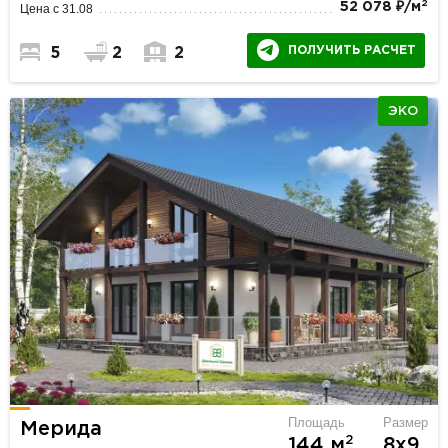
2
52 078 ₽/м
Цена с 31.08
ПОЛУЧИТЬ РАСЧЕТ
5
2
2
ЭКО
Площадь
Размер
Мерида
2
144 м
8х9