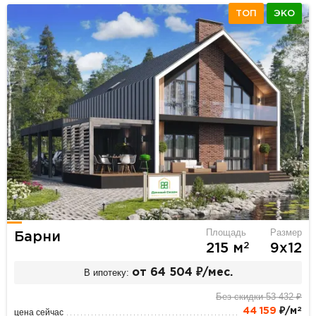
ТОП
ЭКО
Площадь
Размер
Барни
2
215 м
9х12
В ипотеку:
от 64 504 ₽/мес.
Без скидки 53 432 ₽
2
44 159
₽/м
цена сейчас