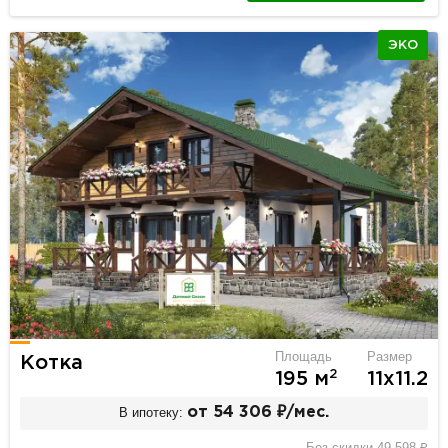
ЭКО
Площадь
Размер
Котка
2
195 м
11х11.2
В ипотеку:
от 54 306 ₽/мес.
Без скидки 49 598 ₽