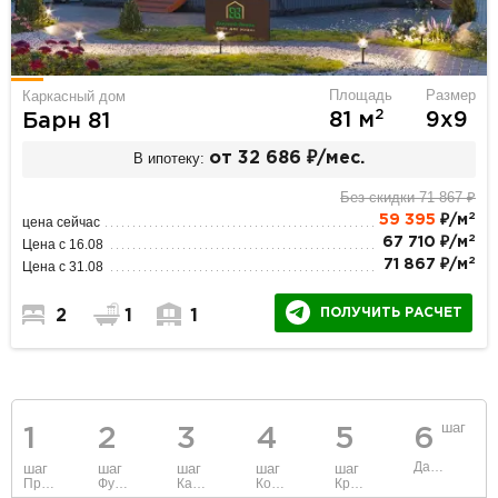
Площадь
Размер
Каркасный дом
2
81 м
9х9
Барн 81
В ипотеку:
от 32 686 ₽/мес.
Без скидки 71 867 ₽
2
59 395
₽/м
цена сейчас
2
67 710 ₽/м
Цена с 16.08
2
71 867 ₽/м
Цена с 31.08
ПОЛУЧИТЬ РАСЧЕТ
2
1
1
шаг
1
2
3
4
5
6
Данные
шаг
шаг
шаг
шаг
шаг
Проект
Фундамент
Каркас и стены
Коммуникации
Крыша