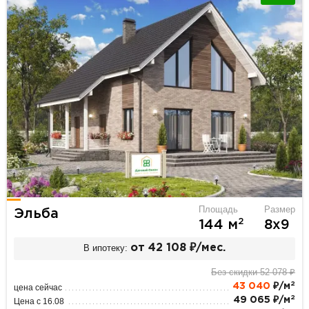
Площадь
Размер
Эльба
2
144 м
8х9
В ипотеку:
от 42 108 ₽/мес.
Без скидки 52 078 ₽
2
43 040
₽/м
цена сейчас
2
49 065 ₽/м
Цена с 16.08