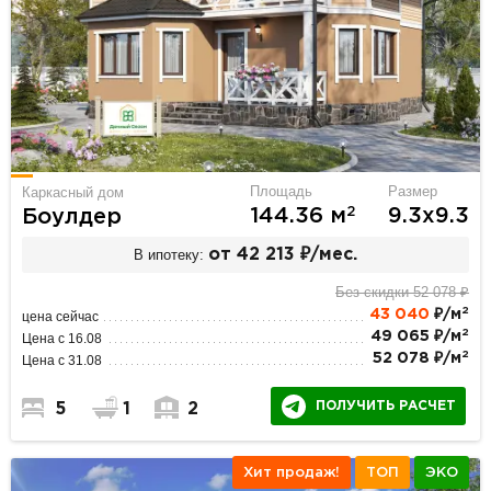
Площадь
Размер
Каркасный дом
2
144.36 м
9.3х9.3
Боулдер
В ипотеку:
от 42 213 ₽/мес.
Без скидки 52 078 ₽
2
43 040
₽/м
цена сейчас
2
49 065 ₽/м
Цена с 16.08
2
52 078 ₽/м
Цена с 31.08
ПОЛУЧИТЬ РАСЧЕТ
5
1
2
Хит продаж!
ТОП
ЭКО