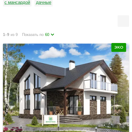
с мансардой
дачные
1
–
9
из 9
Показать по
60
ЭКО