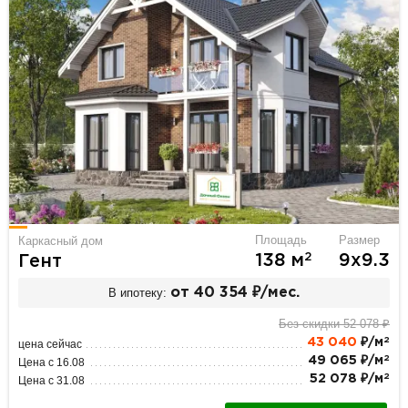
Площадь
Размер
Каркасный дом
2
138 м
9х9.3
Гент
В ипотеку:
от 40 354 ₽/мес.
Без скидки 52 078 ₽
2
43 040
₽/м
цена сейчас
2
49 065 ₽/м
Цена с 16.08
2
52 078 ₽/м
Цена с 31.08