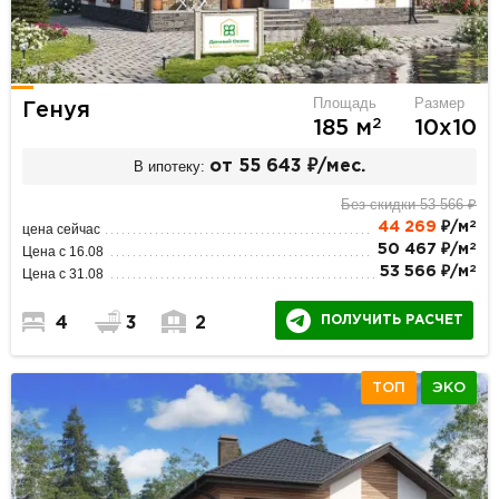
Площадь
Размер
Генуя
2
185 м
10х10
В ипотеку:
от 55 643 ₽/мес.
Без скидки 53 566 ₽
2
44 269
₽/м
цена сейчас
2
50 467 ₽/м
Цена с 16.08
2
53 566 ₽/м
Цена с 31.08
ПОЛУЧИТЬ РАСЧЕТ
4
3
2
ТОП
ЭКО