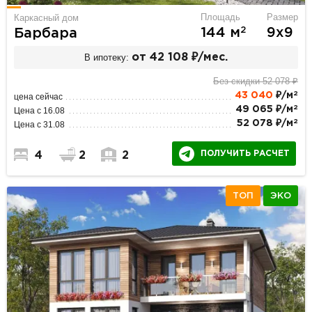
Площадь
Размер
Каркасный дом
2
144 м
9х9
Барбара
В ипотеку:
от 42 108 ₽/мес.
Без скидки 52 078 ₽
2
43 040
₽/м
цена сейчас
2
49 065 ₽/м
Цена с 16.08
2
52 078 ₽/м
Цена с 31.08
ПОЛУЧИТЬ РАСЧЕТ
4
2
2
ТОП
ЭКО