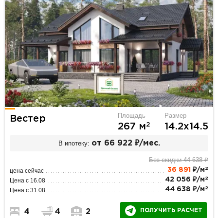
Площадь
Размер
Вестер
2
267 м
14.2х14.5
В ипотеку:
от 66 922 ₽/мес.
Без скидки 44 638 ₽
2
36 891
₽/м
цена сейчас
2
42 056 ₽/м
Цена с 16.08
2
44 638 ₽/м
Цена с 31.08
ПОЛУЧИТЬ РАСЧЕТ
4
4
2