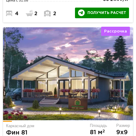
Цена с 31.08
ПОЛУЧИТЬ РАСЧЕТ
4
2
2
Рассрочка
Площадь
Размер
Каркасный дом
2
81 м
9х9
Фин 81