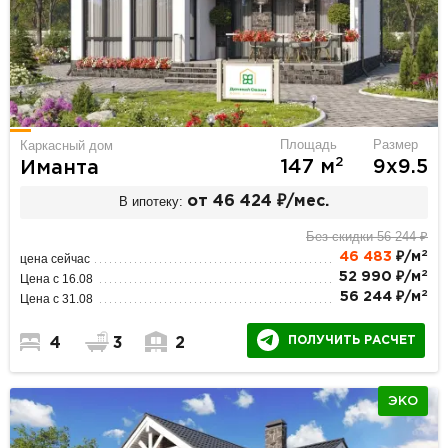
Площадь
Размер
Каркасный дом
2
147 м
9х9.5
Иманта
В ипотеку:
от 46 424 ₽/мес.
Без скидки 56 244 ₽
2
46 483
₽/м
цена сейчас
2
52 990 ₽/м
Цена с 16.08
2
56 244 ₽/м
Цена с 31.08
ПОЛУЧИТЬ РАСЧЕТ
4
3
2
ЭКО