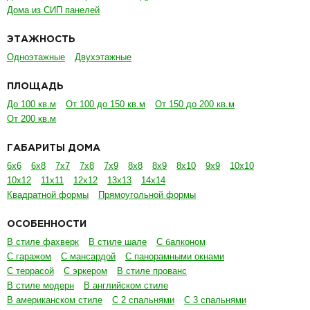
Дома из СИП панелей
ЭТАЖНОСТЬ
Одноэтажные
Двухэтажные
ПЛОЩАДЬ
До 100 кв.м
От 100 до 150 кв.м
От 150 до 200 кв.м
От 200 кв.м
ГАБАРИТЫ ДОМА
6х6
6х8
7х7
7х8
7х9
8х8
8х9
8х10
9х9
10х10
10х12
11х11
12х12
13х13
14х14
Квадратной формы
Прямоугольной формы
ОСОБЕННОСТИ
В стиле фахверк
В стиле шале
С балконом
С гаражом
С мансардой
С панорамными окнами
С террасой
С эркером
В стиле прованс
В стиле модерн
В английском стиле
В американском стиле
С 2 спальнями
С 3 спальнями