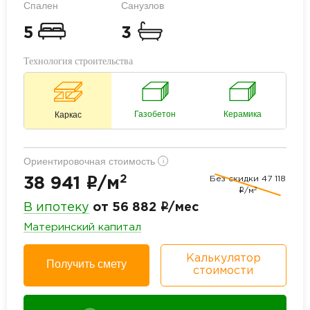
Спален
Санузлов
5
3
Технология строительства
Газобетон
Керамика
Каркас
Ориентировочная стоимость
i
2
Без скидки
47 118
i
38 941
/м
2
i
/м
i
В ипотеку
от 56 882
/мес
Материнский капитал
Калькулятор
Получить смету
стоимости