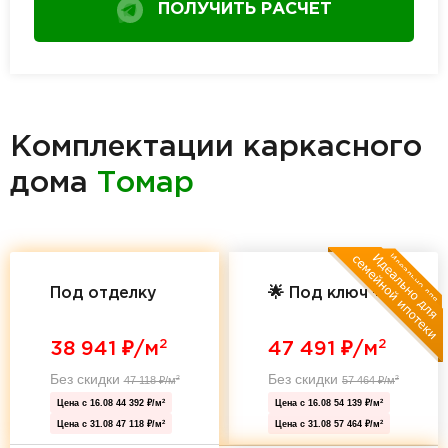
ПОЛУЧИТЬ РАСЧЕТ
Комплектации каркасного
дома
Томар
Под отделку
🌟 Под ключ 🌟
2
2
38 941
₽/м
47 491
₽/м
Без скидки
Без скидки
47 118
₽/м
57 464
₽/м
2
2
Цена с 16.08
44 392 ₽/м
Цена с 16.08
54 139 ₽/м
2
2
Цена с 31.08
47 118 ₽/м
Цена с 31.08
57 464 ₽/м
2
2