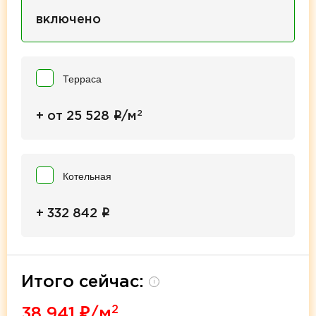
включено
Терраса
2
i
+ от 25 528
/м
Котельная
i
+ 332 842
Итого сейчас:
i
2
38 941
₽/м