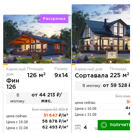
Рассрочка
Площадь
Размер
Площадь
Каркасный
Каркасный дом
дом
2
2
126 м
9х14
225 м
Сортавала
Фин
В ипотеку:
от 59 528 ₽
126
В
от 44 213 ₽/
Без скидк
ипотеку:
мес.
38
цена сейчас
44 
Цена с 16.08
Без скидки 62 493 ₽
47
Цена с 31.08
2
51 647
₽/м
цена сейчас
2
58 878 ₽/м
Цена с 16.08
ПОЛУЧИТЬ 
2
62 493 ₽/м
4
2
2
Цена с 31.08